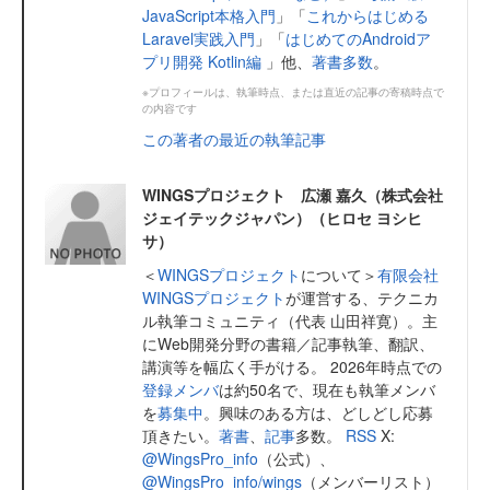
JavaScript本格入門
」「
これからはじめる
Laravel実践入門
」「
はじめてのAndroidア
プリ開発 Kotlin編
」他、
著書多数
。
※プロフィールは、執筆時点、または直近の記事の寄稿時点で
の内容です
この著者の最近の執筆記事
WINGSプロジェクト 広瀬 嘉久（株式会社
ジェイテックジャパン）（ヒロセ ヨシヒ
サ）
＜
WINGSプロジェクト
について＞
有限会社
WINGSプロジェクト
が運営する、テクニカ
ル執筆コミュニティ（代表 山田祥寛）。主
にWeb開発分野の書籍／記事執筆、翻訳、
講演等を幅広く手がける。 2026年時点での
登録メンバ
は約50名で、現在も執筆メンバ
を
募集中
。興味のある方は、どしどし応募
頂きたい。
著書
、
記事
多数。
RSS
X:
@WingsPro_info
（公式）、
@WingsPro_info/wings
（メンバーリスト）