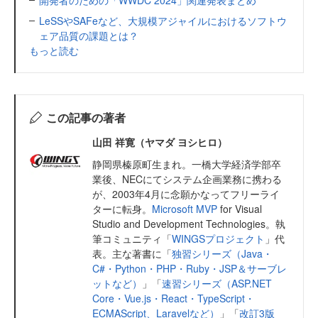
LeSSやSAFeなど、大規模アジャイルにおけるソフトウ
ェア品質の課題とは？
もっと読む
この記事の著者
山田 祥寛（ヤマダ ヨシヒロ）
静岡県榛原町生まれ。一橋大学経済学部卒
業後、NECにてシステム企画業務に携わる
が、2003年4月に念願かなってフリーライ
ターに転身。
Microsoft MVP
for Visual
Studio and Development Technologies。執
筆コミュニティ「
WINGSプロジェクト
」代
表。主な著書に「
独習シリーズ（Java・
C#・Python・PHP・Ruby・JSP＆サーブレ
ットなど）
」「
速習シリーズ（ASP.NET
Core・Vue.js・React・TypeScript・
ECMAScript、Laravelなど）
」「
改訂3版