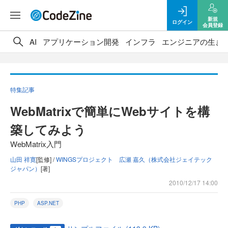
新規
ログイン
会員登録
AI
アプリケーション開発
インフラ
エンジニアの生き
特集記事
WebMatrixで簡単にWebサイトを構
築してみよう
WebMatrix入門
山田 祥寛
[監修] /
WINGSプロジェクト 広瀬 嘉久（株式会社ジェイテック
ジャパン）
[著]
2010/12/17 14:00
PHP
ASP.NET