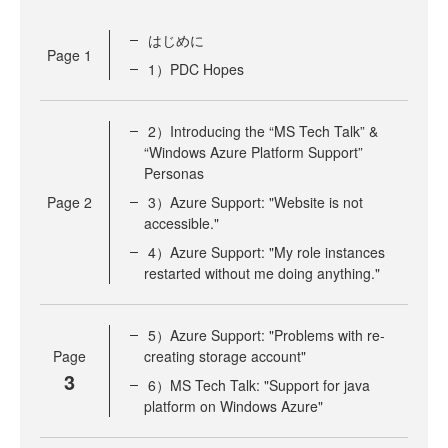
はじめに
Page
1
1）PDC Hopes
2）Introducing the “MS Tech Talk” &
“Windows Azure Platform Support”
Personas
Page
2
3）Azure Support: "Website is not
accessible."
4）Azure Support: "My role instances
restarted without me doing anything."
5）Azure Support: "Problems with re-
Page
creating storage account"
3
6）MS Tech Talk: "Support for java
platform on Windows Azure"