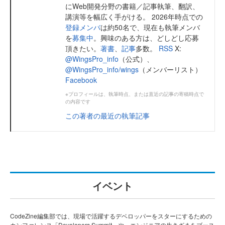
にWeb開発分野の書籍／記事執筆、翻訳、
講演等を幅広く手がける。 2026年時点での
登録メンバ
は約50名で、現在も執筆メンバ
を
募集中
。興味のある方は、どしどし応募
頂きたい。
著書
、
記事
多数。
RSS
X:
@WingsPro_info
（公式）、
@WingsPro_info/wings
（メンバーリスト）
Facebook
※プロフィールは、執筆時点、または直近の記事の寄稿時点で
の内容です
この著者の最近の執筆記事
イベント
CodeZine編集部では、現場で活躍するデベロッパーをスターにするための
カンファレンス「Developers Summit」や、エンジニアの生きざまをブース