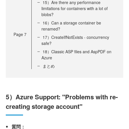
15）Are there any performance
limitations for containers with a lot of
blobs?
16）Can a storage container be
renamed?
Page
7
17）CreateIfNotExists - concurrency
safe?
18）Classic ASP files and AspPDF on
Azure
まとめ
5）Azure Support: "Problems with re-
creating storage account"
質問：