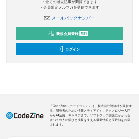
・全ての過去記事が閲覧できます
・会員限定メルマガを受信できます
メールバックナンバー
新規会員登録
無料
ログイン
「CodeZine（コードジン）」は、株式会社翔泳社が運営す
る、開発者のための情報メディアです。テクノロジー入門
からAI活用、キャリアまで、ソフトウェア開発にかかわる
すべての人の学びと成長を支える最新情報と実践知をお届
けします。