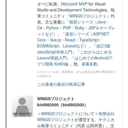
ターに転身。
Microsoft MVP
for Visual
Studio and Development Technologies。執
筆コミュニティ「
WINGSプロジェクト
」代
表。主な著書に「
独習シリーズ（Java・
C#・Python・PHP・Ruby・JSP＆サーブレ
ットなど）
」「
速習シリーズ（ASP.NET
Core・Vue.js・React・TypeScript・
ECMAScript、Laravelなど）
」「
改訂3版
JavaScript本格入門
」「
これからはじめる
Laravel実践入門
」「
はじめてのAndroidア
プリ開発 Kotlin編
」他、
著書多数
。
※プロフィールは、執筆時点、または直近の記事の寄稿時点で
の内容です
この著者の最近の執筆記事
WINGSプロジェクト
bird982000（bird982000）
＜
WINGSプロジェクト
について＞
有限会社
WINGSプロジェクト
が運営する、テクニカ
ル執筆コミュニティ（代表 山田祥寛）。主