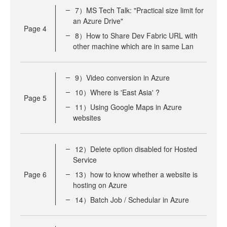
7）MS Tech Talk: "Practical size limit for
an Azure Drive"
Page
4
8）How to Share Dev Fabric URL with
other machine which are in same Lan
9）Video conversion in Azure
10）Where is 'East Asia' ?
Page
5
11）Using Google Maps in Azure
websites
12）Delete option disabled for Hosted
Service
Page
6
13）how to know whether a website is
hosting on Azure
14）Batch Job / Schedular in Azure