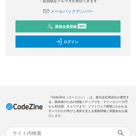
・会員限定メルマガを受信できます
メールバックナンバー
新規会員登録
無料
ログイン
「CodeZine（コードジン）」は、株式会社翔泳社が運営す
る、開発者のための情報メディアです。テクノロジー入門
からAI活用、キャリアまで、ソフトウェア開発にかかわる
すべての人の学びと成長を支える最新情報と実践知をお届
けします。