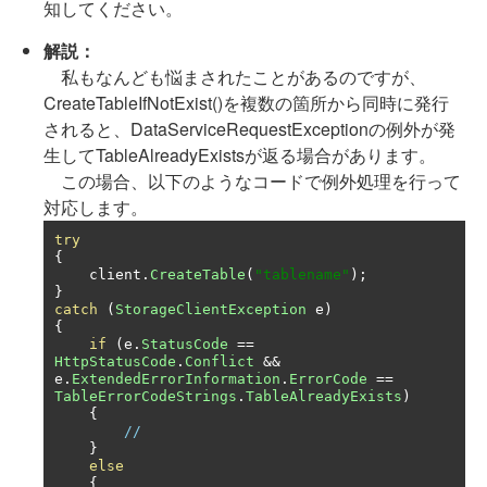
知してください。
解説：
私もなんども悩まされたことがあるのですが、
CreateTableIfNotExist()を複数の箇所から同時に発行
されると、DataServiceRequestExceptionの例外が発
生してTableAlreadyExistsが返る場合があります。
この場合、以下のようなコードで例外処理を行って
対応します。
try
{
    client
.
CreateTable
(
"tablename"
);
}
catch
(
StorageClientException
 e
)
{
if
(
e
.
StatusCode
==
HttpStatusCode
.
Conflict
&&
e
.
ExtendedErrorInformation
.
ErrorCode
==
TableErrorCodeStrings
.
TableAlreadyExists
)
{
//
}
else
{