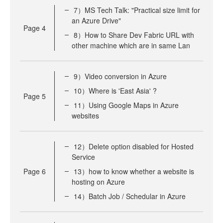
7）MS Tech Talk: "Practical size limit for
an Azure Drive"
Page
4
8）How to Share Dev Fabric URL with
other machine which are in same Lan
9）Video conversion in Azure
10）Where is 'East Asia' ?
Page
5
11）Using Google Maps in Azure
websites
12）Delete option disabled for Hosted
Service
Page
6
13）how to know whether a website is
hosting on Azure
14）Batch Job / Schedular in Azure