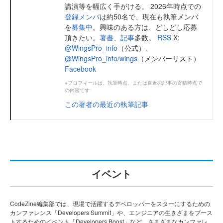
講演等を幅広く手がける。 2026年時点での
登録メンバ
は約50名で、現在も執筆メンバ
を
募集中
。興味のある方は、どしどし応募
頂きたい。
著書
、
記事
多数。
RSS
X:
@WingsPro_info
（公式）、
@WingsPro_info/wings
（メンバーリスト）
Facebook
※プロフィールは、執筆時点、または直近の記事の寄稿時点で
の内容です
この著者の最近の執筆記事
イベント
CodeZine編集部では、現場で活躍するデベロッパーをスターにするための
カンファレンス「Developers Summit」や、エンジニアの生きざまをブース
トするためのイベント「Developers Boost」など、さまざまなカンファレ