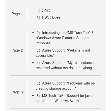
はじめに
Page
1
1）PDC Hopes
2）Introducing the “MS Tech Talk” &
“Windows Azure Platform Support”
Personas
Page
2
3）Azure Support: "Website is not
accessible."
4）Azure Support: "My role instances
restarted without me doing anything."
5）Azure Support: "Problems with re-
creating storage account"
Page
3
6）MS Tech Talk: "Support for java
platform on Windows Azure"