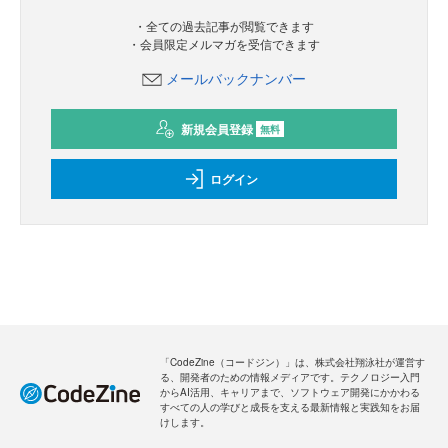
・全ての過去記事が閲覧できます
・会員限定メルマガを受信できます
メールバックナンバー
新規会員登録
無料
ログイン
「CodeZine（コードジン）」は、株式会社翔泳社が運営す
る、開発者のための情報メディアです。テクノロジー入門
からAI活用、キャリアまで、ソフトウェア開発にかかわる
すべての人の学びと成長を支える最新情報と実践知をお届
けします。