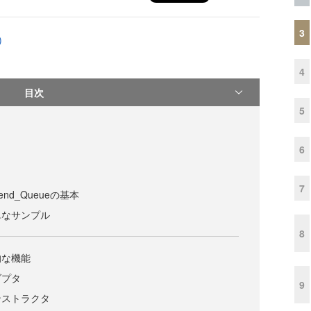
3
)
4
目次
5
6
7
d_Queueの基本
単なサンプル
8
本的な機能
ダプタ
9
コンストラクタ