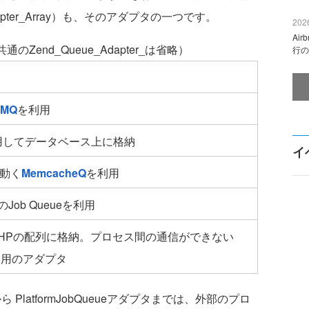
apter_Array）も、そのアダプタの一つです。
2026
Ai
のZend_Queue_Adapter_は省略）
行の
eMQ
を利用
を利用してデータベース上に格納
イ
で動く
MemcacheQ
を利用
のJob Queueを利用
HPの配列に格納。プロセス間の通信ができない
ト用のアダプタ
 PlatformJobQueueアダプタまでは、外部のプロ