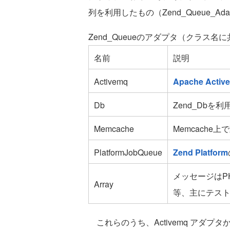
列を利用したもの（Zend_Queue_Ad
Zend_Queueのアダプタ（クラス名に共通
名前
説明
Activemq
Apache Activ
Db
Zend_Db
Memcache
Memcache上
PlatformJobQueue
Zend Platform
メッセージはP
Array
等、主にテス
これらのうち、Activemq アダプタから