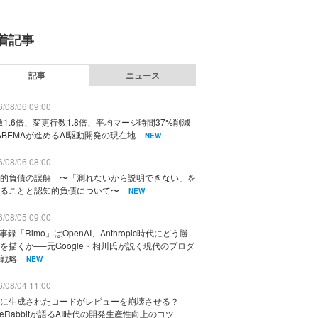
着記事
記事
ニュース
/08/06 09:00
数1.6倍、変更行数1.8倍、平均マージ時間37%削減
ABEMAが進めるAI駆動開発の現在地
NEW
/08/06 08:00
的負債の誤解 〜「測れないから説明できない」を
ることと認知的負債について〜
NEW
/08/05 09:00
議事録「Rimo」はOpenAI、Anthropic時代にどう勝
を描くか──元Google・相川氏が説く現代のプロダ
戦略
NEW
/08/04 11:00
に生成されたコードがレビューを崩壊させる？
deRabbitが語るAI時代の開発生産性向上のコツ