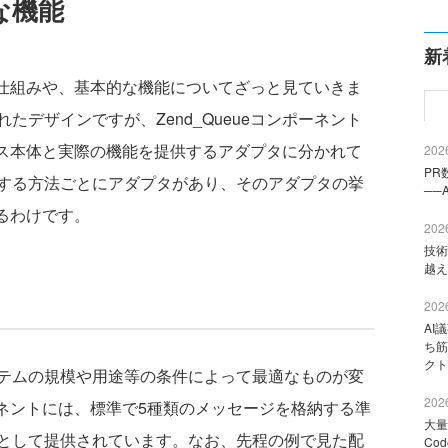
的な機能
新
トの仕組みや、基本的な機能についてざっと見ていきま
デザインですが、Zend_Queueコンポーネント
クラス本体と実際の機能を提供するアダプタに分かれて
2026
PR
する方法ごとにアダプタがあり、そのアダプタの挙
──
するわけです。
2026
技術
越え
2026
AI
ち筋
クト
テムの規模や用途等の条件によって最適なものが変
2026
ポーネントには、標準で5種類のメッセージを格納する準
大量
として提供されています。なお、先程の例で見た配
Co