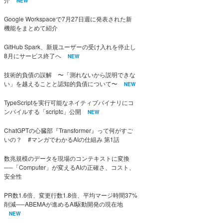
NEW
Google Workspaceで7月27日週に発表された新
機能をまとめて紹介
GitHub Spark、新規ユーザーの受け入れを停止し
8月にサービス終了へ
NEW
技術的負債の誤解 〜「測れないから説明できな
い」を越えることと認知的負債について〜
NEW
TypeScriptを実行可能なネイティブバイナリにコ
ンパイルする「scriptc」公開
NEW
ChatGPTの心臓部『Transformer』って何がすご
いの？ #マンガでわかるAIの仕組み 第1話
数兆規模のデータを現場のコンテキストに変換
──「Computer」が変えるAIの正確さ、コスト、
安全性
PR数1.6倍、変更行数1.8倍、平均マージ時間37%
削減──ABEMAが進めるAI駆動開発の現在地
NEW