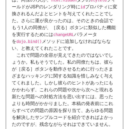
html:hidden
styleld
ールドがJSPのレンダリング時に
プロパティに変
id
換されるんだよとヒントを与えてくれたことでし
た。さらに運が良かったのは、そのときの会話で
もう1人の同僚が、［戻る］ボタンに類似した機能
を実行するためには
パラメータ
changeURL
を
メソッドに追加しなければならな
dojo.bind()
い、と教えてくれたことです。
これで問題の全容が見えてきたのではないでし
ょうか。私もそうでした。私の同僚たちは、彼ら
が［戻る］ボタンを動作させるために行ったさま
ざまなハッキングに関する知識を惜しみなく与え
てくれました。しかし彼らのヒントがあったにも
かかわらず、これらの問題や次から次へと現れる
新たな問題への対処方法を思い出すには、思った
よりも時間がかかりました。本稿の発表前にこれ
らすべての問題の原因を探り当て、あらゆる問題
を解決したサンプルコードを紹介できればよかっ
たのですが、残念ながらそれはできていません。