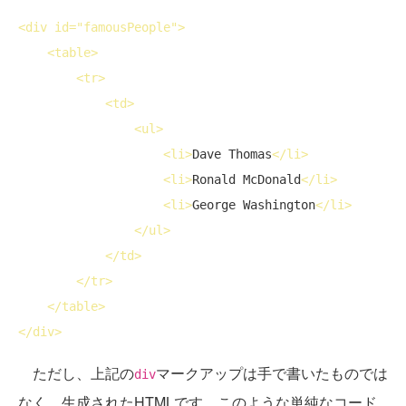
<
div
id
="famousPeople">
<
table
>
<
tr
>
<
td
>
<
ul
>
<
li
>
Dave Thomas
</
li
>
<
li
>
Ronald McDonald
</
li
>
<
li
>
George Washington
</
li
>
</
ul
>
</
td
>
</
tr
>
</
table
>
</
div
>
ただし、上記の
マークアップは手で書いたものでは
div
なく、生成されたHTMLです。このような単純なコード