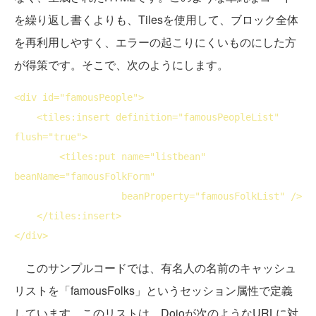
を繰り返し書くよりも、Tilesを使用して、ブロック全体
を再利用しやすく、エラーの起こりにくいものにした方
が得策です。そこで、次のようにします。
<
div
id
="famousPeople">
<
tiles:insert
definition
="famousPeopleList" 
flush
="true">
<
tiles:put
name
="listbean" 
beanName
="famousFolkForm"

beanProperty
="famousFolkList" />
</
tiles:insert
>
</
div
>
このサンプルコードでは、有名人の名前のキャッシュ
リストを「famousFolks」というセッション属性で定義
しています。このリストは、Dojoが次のようなURLに対