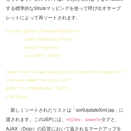
する標準的なStrutsマッピングを使って呼び出すサーブ
レットによって再ソートされます。
<
action
path
="/famousPeopleSort"

name
="famousFolkForm"

scope
="request"

validate
="false"

type
="com.tillman.dojo.action.FamousPersonageSort">
<
forward
name
="success.sort" 
path
="/sortUpdateXml.jsp"/>
</
action
>
新しくソートされたリストは「sortUpdateXml.jsp」に
渡されます。このJSPには、
タグと、
<tiles: insert>
AJAX（Dojo）の応答において返されるマークアップを