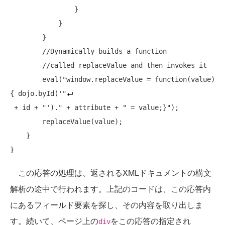
                }

            }

        }

//Dynamically builds a function
//called replaceValue and then invokes it
        eval(
"window.replaceValue = function(value) 
{ dojo.byId('"
 + id + 
"')."
 + attribute + 
" = value;}"
);

        replaceValue(value);

    }

この応答の処理は、返されるXMLドキュメントの構文
解析の途中で行われます。上記のコードは、この応答内
にあるフィールド要素を探し、その内容を取り出しま
す。続いて、ページ上の
をこの応答の指定され
div