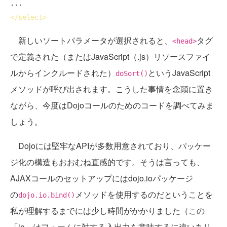
</
select
>
新しいソートパラメータが選択されると、
タグ
<head>
で定義された（またはJavaScript（.js）リソースファイ
ルからインクルードされた）
というJavaScript
doSort()
メソッドが呼び出されます。こうした事情を念頭に置き
ながら、今度はDojoコールのためのコードを調べてみま
しょう。
Dojoには堅牢なAPIが多数用意されており、パッケー
ジ化の構造もおおむね直感的です。そうは言っても、
AJAXコールのセットアップにはdojo.ioパッケージ
の
メソッドを使用するのだということを
dojo.io.bind()
私が理解するまでには少し時間がかかりました（この
「io」はフォームに対する入出力を意味するに違いあり