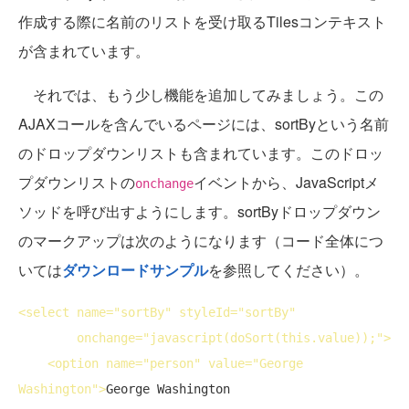
作成する際に名前のリストを受け取るTilesコンテキスト
が含まれています。
それでは、もう少し機能を追加してみましょう。この
AJAXコールを含んでいるページには、sortByという名前
のドロップダウンリストも含まれています。このドロッ
プダウンリストの
イベントから、JavaScriptメ
onchange
ソッドを呼び出すようにします。sortByドロップダウン
のマークアップは次のようになります（コード全体につ
いては
ダウンロードサンプル
を参照してください）。
<
select
name
="sortBy" 
styleId
="sortBy"

onchange
="javascript(doSort(this.value));">
<
option
name
="person" 
value
="George 
Washington">
George Washington
