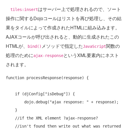
はサーバー上で処理されるので、ソート
tiles:insert
操作に関するDojoコールはリストを再び処理し、その結
果をタイルによって作成されたHTMLに組み込みます。
AJAXコールが呼び出されると、動的に生成されたこの
HTMLが、
メソッドで指定した
関数の
bind()
JavaScript
処理のために
というXML要素内にネスト
ajax-response
されます。
function
 processResponse(response) {

if
 (djConfig[
"isDebug"
]) {

        dojo.debug(
"ajax response: "
 + response);

    }

//if the XML element ?ajax-response?
//isn't found then write out what was returned