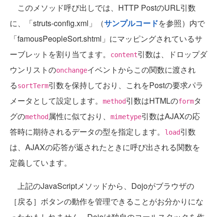
このメソッド呼び出しでは、HTTP PostのURL引数
に、「struts-config.xml」（
サンプルコード
を参照）内で
「famousPeopleSort.shtml」にマッピングされているサ
ーブレットを割り当てます。
引数は、ドロップダ
content
ウンリストの
イベントからこの関数に渡され
onchange
る
引数を保持しており、これをPostの要求パラ
sortTerm
メータとして設定します。
引数はHTMLの
タ
method
form
グの
属性に似ており、
引数はAJAXの応
method
mimetype
答時に期待されるデータの型を指定します。
引数
load
は、AJAXの応答が返されたときに呼び出される関数を
定義しています。
上記のJavaScriptメソッドから、Dojoがブラウザの
［戻る］ボタンの動作を管理できることがお分かりにな
ったかもしれません。Dojoは独自のコールスタックを作