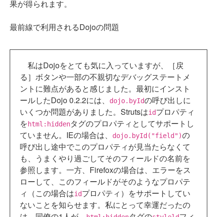
果が得られます。
最前線で利用されるDojoの問題
私はDojoをとても気に入っていますが、［戻
る］ボタンや一部の不親切なデバッグステートメ
ントに難点があると感じました。最初にインスト
ールしたDojo 0.2.2には、
の呼び出しに
dojo.byId
いくつか問題がありました。Strutsは
プロパティ
id
を
タグのプロパティとしてサポートし
html:hidden
ていません。IEの場合は、
の
dojo.byId("field")
呼び出し途中でこのプロパティが見当たらなくて
も、うまくやり過ごしてそのフィールドの名前を
参照します。一方、Firefoxの場合は、エラーをス
ローして、このフィールドがそのようなプロパテ
ィ（この場合は
プロパティ）をサポートしてい
id
ないことを知らせます。私にとって幸運だったの
は、同僚の1人が、
タグの
フィ