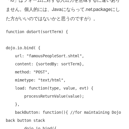
ません。個人的には、Javaにならって.net.packageにし
た方がいいのではないかと思うのですが）。
function
 doSort(sortTerm) {

dojo.io.bind( {

    url: 
"famousPeopleSort.shtml"
,

    content: {sortedBy: sortTerm},

    method: 
"POST"
,

    mimetype: 
"text/html"
,

    load: 
function
(type, value, evt) {

        processReturnValue(value);

    },

    backButton: 
function
(){ 
//for maintaining Dojo 
back button stack
        dojo.io.bind({
