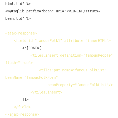
html.tld" %>

<%@taglib prefix="bean" uri="/WEB-INF/struts-
bean.tld" %>

<
ajax-response
>
<
field
id
="famousFolk1" 
attribute
="innerHTML">
        <![CDATA[

<
tiles:insert
definition
="famousPeople" 
flush
="true">
<
tiles:put
name
="famousFolkList" 
beanName
="famousFolkForm"

beanProperty
="famousFolkList"/>
</
tiles:insert
>
        ]]>

</
field
>
</
ajax-response
>