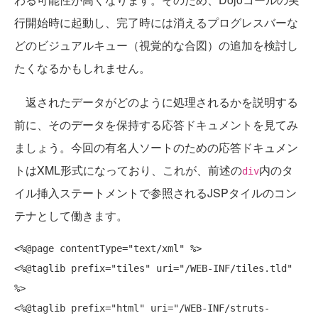
行開始時に起動し、完了時には消えるプログレスバーな
どのビジュアルキュー（視覚的な合図）の追加を検討し
たくなるかもしれません。
返されたデータがどのように処理されるかを説明する
前に、そのデータを保持する応答ドキュメントを見てみ
ましょう。今回の有名人ソートのための応答ドキュメン
トはXML形式になっており、これが、前述の
内のタ
div
イル挿入ステートメントで参照されるJSPタイルのコン
テナとして働きます。
<%@page contentType="text/xml" %>

<%@taglib prefix="tiles" uri="/WEB-INF/tiles.tld" 
%>

<%@taglib prefix="html" uri="/WEB-INF/struts-