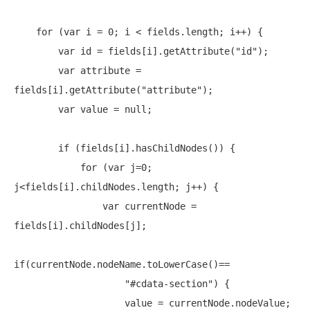
for
 (
var
 i = 0; i < fields.length; i++) {

var
 id = fields[i].getAttribute(
"id"
);

var
 attribute = 
fields[i].getAttribute(
"attribute"
);

var
 value = 
null
;

if
 (fields[i].hasChildNodes()) {

for
 (
var
 j=0; 
j<fields[i].childNodes.length; j++) {

var
 currentNode = 
fields[i].childNodes[j];

if
(currentNode.nodeName.toLowerCase()==

"#cdata-section"
) {

                    value = currentNode.nodeValue;
