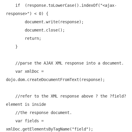
if
  (response.toLowerCase().indexOf(
"<ajax-
response>"
) < 0) {

        document.write(response);

        document.close();

return
;

    }

//parse the AJAX XML response into a document.
var
 xmlDoc = 
dojo.dom.createDocumentFromText(response);

//refer to the XML response above ? the ?field? 
element is inside
//the response document.
var
 fields = 
xmlDoc.getElementsByTagName(
"field"
);
