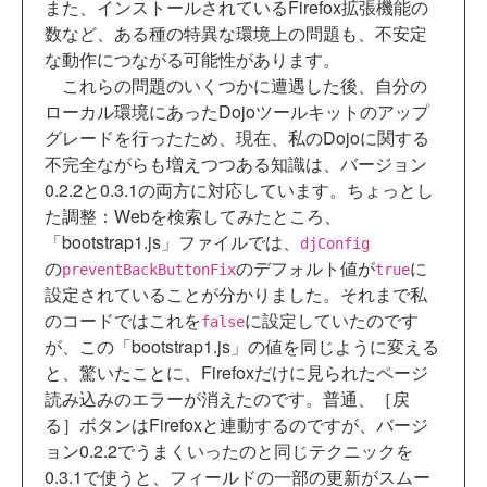
また、インストールされているFirefox拡張機能の
数など、ある種の特異な環境上の問題も、不安定
な動作につながる可能性があります。
これらの問題のいくつかに遭遇した後、自分の
ローカル環境にあったDojoツールキットのアップ
グレードを行ったため、現在、私のDojoに関する
不完全ながらも増えつつある知識は、バージョン
0.2.2と0.3.1の両方に対応しています。ちょっとし
た調整：Webを検索してみたところ、
「bootstrap1.js」ファイルでは、
djConfig
の
のデフォルト値が
に
preventBackButtonFix
true
設定されていることが分かりました。それまで私
のコードではこれを
に設定していたのです
false
が、この「bootstrap1.js」の値を同じように変える
と、驚いたことに、Firefoxだけに見られたページ
読み込みのエラーが消えたのです。普通、［戻
る］ボタンはFirefoxと連動するのですが、バージ
ョン0.2.2でうまくいったのと同じテクニックを
0.3.1で使うと、フィールドの一部の更新がスムー