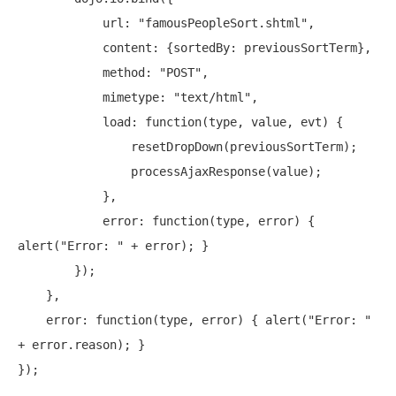
            url: 
"famousPeopleSort.shtml"
,

            content: {sortedBy: previousSortTerm},

            method: 
"POST"
,

            mimetype: 
"text/html"
,

            load: 
function
(type, value, evt) {

                resetDropDown(previousSortTerm);

                processAjaxResponse(value);

            },

            error: 
function
(type, error) { 
alert(
"Error: "
 + error); }

        });

    },

    error: 
function
(type, error) { alert(
"Error: "
+ error.reason); }
