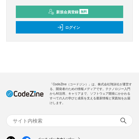
新規会員登録
無料
ログイン
「CodeZine（コードジン）」は、株式会社翔泳社が運営す
る、開発者のための情報メディアです。テクノロジー入門
からAI活用、キャリアまで、ソフトウェア開発にかかわる
すべての人の学びと成長を支える最新情報と実践知をお届
けします。
メールバックナンバー