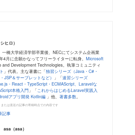
ヨシヒロ）
。一橋大学経済学部卒業後、NECにてシステム企画業
3年4月に念願かなってフリーライターに転身。
Microsoft
tudio and Development Technologies。執筆コミュニティ
クト
」代表。主な著書に「
独習シリーズ（Java・C#・
uby・JSP＆サーブレットなど）
」「
速習シリーズ
e.js・React・TypeScript・ECMAScript、Laravelな
Script本格入門
」「
これからはじめるLaravel実践入
oidアプリ開発 Kotlin編
」他、
著書多数
。
、または直近の記事の寄稿時点での内容です
筆記事
asa（asa）