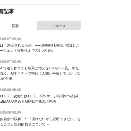
着記事
記事
ニュース
/08/07 09:00
は「測定されるもの」──Grafana Labsが検証した
エージェント実用化までの6つの疑い
/08/07 08:00
AIで速く作れても成果は増えないのか──及川卓也
説く、AIネイティブ時代に人間が手放してはいけな
つの仕事
/08/06 09:00
数1.6倍、変更行数1.8倍、平均マージ時間37%削減
ABEMAが進めるAI駆動開発の現在地
/08/06 08:00
的負債の誤解 〜「測れないから説明できない」を
ることと認知的負債について〜