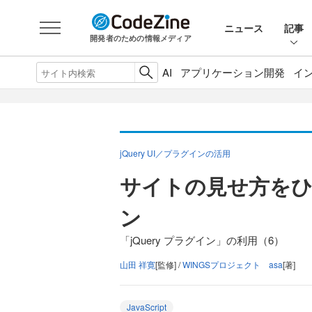
ニュース
記事
開発者のための情報メディア
AI
アプリケーション開発
イ
jQuery UI／プラグインの活用
サイトの見せ方をひと
ン
「jQuery プラグイン」の利用（6）
山田 祥寛
[監修] /
WINGSプロジェクト asa
[著]
JavaScript