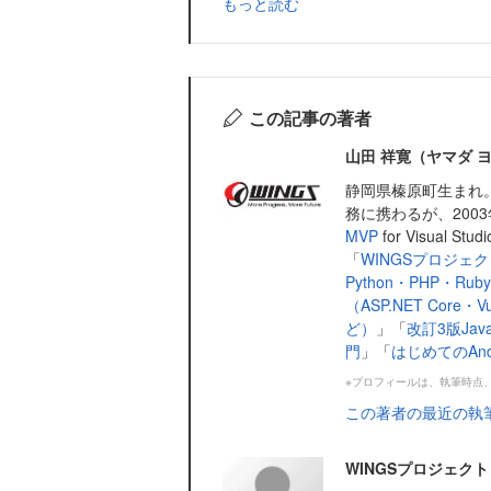
もっと読む
この記事の著者
山田 祥寛（ヤマダ 
静岡県榛原町生まれ
務に携わるが、200
MVP
for Visual S
「
WINGSプロジェ
Python・PHP・R
（ASP.NET Core・Vu
ど）
」「
改訂3版Java
門
」「
はじめてのAndr
※プロフィールは、執筆時点
この著者の最近の執
WINGSプロジェクト 