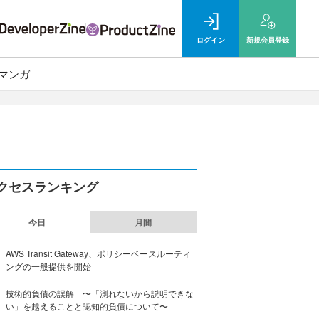
ログイン
新規
会員登録
マンガ
クセスランキング
今日
月間
AWS Transit Gateway、ポリシーベースルーティ
ングの一般提供を開始
技術的負債の誤解 〜「測れないから説明できな
い」を越えることと認知的負債について〜