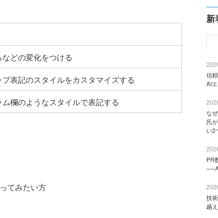
新
るなどの変化をつける
2026
信頼
ップ表記のスタイルをカスタマイズする
AI
ラム欄のようなスタイルで表記する
2026
なぜ
氏が
い2
2026
PR
──
使ってみたい方
2026
技術
越え