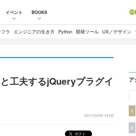
イベント
BOOKS
ンフラ
エンジニアの生き方
Python
開発ツール
UX／デザイン
工夫するjQueryプラグイ
ア
1
2011/04/05 14:00
2
ポスト