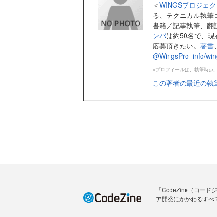
＜
WINGSプロジェ
る、テクニカル執筆
書籍／記事執筆、翻訳
ンバ
は約50名で、
応募頂きたい。
著書
@WingsPro_info/win
※プロフィールは、執筆時点
この著者の最近の執
「CodeZine（コ
ア開発にかかわるすべ