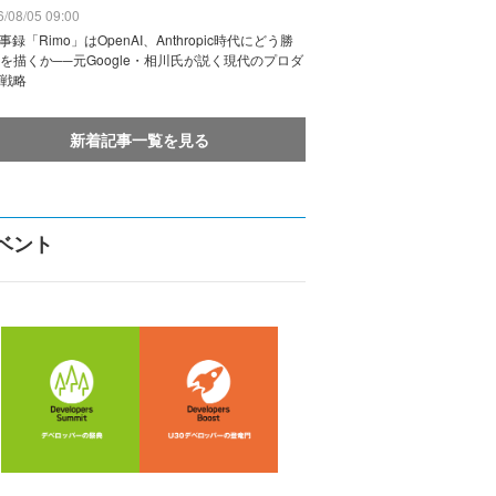
/08/05 09:00
議事録「Rimo」はOpenAI、Anthropic時代にどう勝
を描くか──元Google・相川氏が説く現代のプロダ
戦略
新着記事一覧を見る
ベント