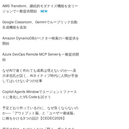
AWS Transform、継続的モダナイズ機能を全リー
ジョンで一般提供開始
NEW
Google Classroom、Geminiでルーブリック自動
生成機能を追加
Amazon DynamoDBがベクター検索の一般提供を
開始
Azure DevOps Remote MCP Serverを一般提供開
始
なぜAIで速く作れても成果は増えないのか──及
川卓也氏が説く、AIネイティブ時代に人間が手放
してはいけない2つの仕事
Copilot Agents Windowでエージェントファース
トに進化したVS Codeを試そう
予定どおり作っているのに、なぜ良くならないの
か──「アウトプット脳」と「ユーザー価値脳」
に橋をかける3つの設計【CEDEC2026】
最近のAIは、なぜこんなに「賢く」感じるの？