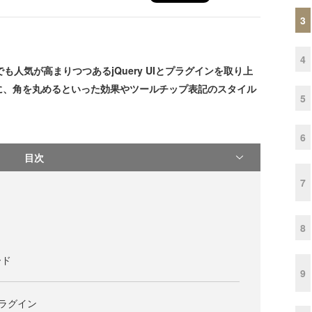
3
4
でも人気が高まりつつあるjQuery UIとプラグインを取り上
に、角を丸めるといった効果やツールチップ表記のスタイル
5
。
6
目次
7
8
ード
9
.3プラグイン