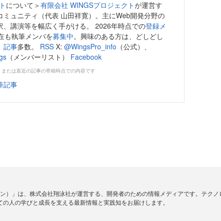
クト
について＞
有限会社 WINGSプロジェクト
が運営す
コミュニティ（代表 山田祥寛）。主にWeb開発分野の
、講演等を幅広く手がける。 2026年時点での
登録メ
現在も執筆メンバを
募集中
。興味のある方は、どしどし
、
記事
多数。
RSS
X:
@WingsPro_info
（公式）、
gs
（メンバーリスト）
Facebook
、または直近の記事の寄稿時点での内容です
筆記事
ードジン）」は、株式会社翔泳社が運営する、開発者のための情報メディアです。テク
ての人の学びと成長を支える最新情報と実践知をお届けします。