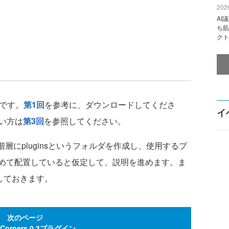
2026
AI
ち筋
クト
2です。
第1回
を参考に、ダウンロードしてくださ
イ
使い方は
第3回
を参照してください。
層にpluginsというフォルダを作成し、使用するプ
めて配置していると仮定して、説明を進めます。ま
置しておきます。
次のページ
y Corners 0.3プラグイン