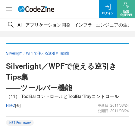
新規
ログイン
会員登録
AI
アプリケーション開発
インフラ
エンジニアの生き
Silverlight／WPFで使える逆引きTips集
Silverlight／WPFで使える逆引き
Tips集
――ツールバー機能
（11） ToolBarコントロールとToolBarTrayコントロール
HIRO
[著]
更新日: 2011/03/24
公開日: 2011/03/24
.NET Framework