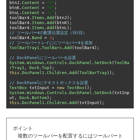
btnJ
.
Content
=
"J"
;
btnK
.
Content
=
"K"
;
btnL
.
Content
=
"L"
;
toolBar4
.
Items
.
Add
(
btnJ
);
toolBar4
.
Items
.
Add
(
btnK
);
toolBar4
.
Items
.
Add
(
btnL
);
// ツールバー4の配置位置設定（3行目）
toolBar4
.
Band
=
3
;
// ツールバートレイににツールバー4を追加
ToolBarTray1
.
ToolBars
.
Add
(
toolBar4
);
// DockPanelにツールバーを設置
System
.
Windows
.
Controls
.
DockPanel
.
SetDock
(
ToolBa
rTray1
,
Dock
.
Top
);
this
.
DocPanel1
.
Children
.
Add
(
ToolBarTray1
);
// DockPanelにテキストボックスを設置
TextBox
 txtInput 
=
new
TextBox
();
System
.
Windows
.
Controls
.
DockPanel
.
SetDock
(
txtInp
ut
,
Dock
.
Bottom
);
this
.
DocPanel1
.
Children
.
Add
(
txtInput
);
ポイント
複数のツールバーを配置するにはツールバート