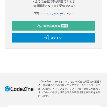
・全ての過去記事が閲覧できます
・会員限定メルマガを受信できます
メールバックナンバー
新規会員登録
無料
ログイン
「CodeZine（コードジン）」は、株式会社翔泳社が運営す
る、開発者のための情報メディアです。テクノロジー入門
からAI活用、キャリアまで、ソフトウェア開発にかかわる
すべての人の学びと成長を支える最新情報と実践知をお届
けします。