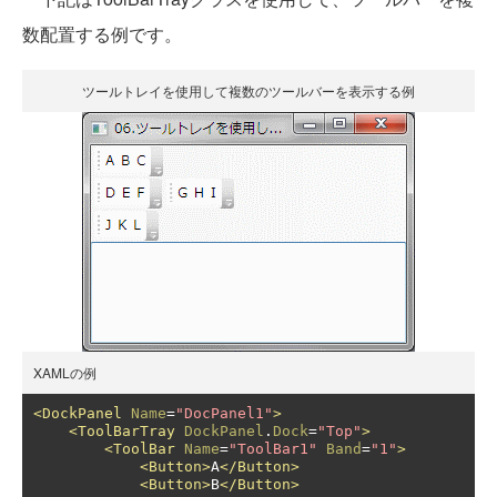
数配置する例です。
ツールトレイを使用して複数のツールバーを表示する例
XAMLの例
<DockPanel
Name
=
"DocPanel1"
>
<ToolBarTray
DockPanel
.
Dock
=
"Top"
>
<ToolBar
Name
=
"ToolBar1"
Band
=
"1"
>
<Button>
A
</Button>
<Button>
B
</Button>