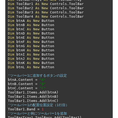
Dim
 ToolBar1 
As
New
 Controls
.
Dim
 ToolBar2 
As
New
 Controls
.
Dim
 ToolBar3 
As
New
 Controls
.
Dim
 ToolBar4 
As
New
 Controls
.
Dim
 btnA 
As
New
Dim
 btnB 
As
New
Dim
 btnC 
As
New
Dim
 btnD 
As
New
Dim
 btnE 
As
New
Dim
 btnF 
As
New
Dim
 btnG 
As
New
Dim
 btnH 
As
New
Dim
 btnI 
As
New
Dim
 btnJ 
As
New
Dim
 btnK 
As
New
Dim
 btnL 
As
New
 Button

'ツールバー1に追加するボタンの設定
btnA
.
Content 
=
"A"
btnB
.
Content 
=
"B"
btnC
.
Content 
=
"C"
ToolBar1
.
Items
.
Add
(
btnA
)
ToolBar1
.
Items
.
Add
(
btnB
)
ToolBar1
.
Items
.
Add
(
btnC
)
'ツールバー1の配置位置設定（1行目）
ToolBar1
.
Band 
=
1
'ツールバーと例にツールバー1を追加
ToolBarTray1
.
ToolBars
.
Add
(
ToolBar1
)