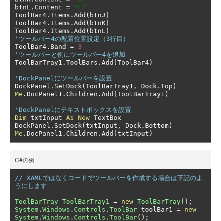
btnL
.
Content 
=
"L"
ToolBar4
.
Items
.
Add
(
btnJ
)
ToolBar4
.
Items
.
Add
(
btnK
)
ToolBar4
.
Items
.
Add
(
btnL
)
'ツールバー4の配置位置設定（3行目）
ToolBar4
.
Band 
=
3
'ツールバーと例にツールバー4を追加
ToolBarTray1
.
ToolBars
.
Add
(
ToolBar4
)
'DockPanelにツールバーを設置
DockPanel
.
SetDock
(
ToolBarTray1
,
 Dock
.
Top
)
Me
.
DocPanel1
.
Children
.
Add
(
ToolBarTray1
)
'DockPanelにテキストボックスを設置
Dim
 txtInput 
As
New
 TextBox

DockPanel
.
SetDock
(
txtInput
,
 Dock
.
Bottom
)
Me
.
DocPanel1
.
Children
.
Add
(
txtInput
)
C#の例
// XAMLではなくコードでツールバーを作成する場合は下記のよ
うにします
ToolBarTray
ToolBarTray1
=
new
ToolBarTray
();
System
.
Windows
.
Controls
.
ToolBar
 toolBar1 
=
new
System
.
Windows
.
Controls
.
ToolBar
();