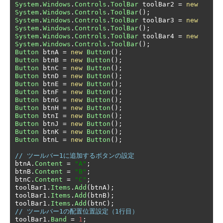
System
.
Windows
.
Controls
.
ToolBar
 toolBar2 
=
new
System
.
Windows
.
Controls
.
ToolBar
();
System
.
Windows
.
Controls
.
ToolBar
 toolBar3 
=
new
System
.
Windows
.
Controls
.
ToolBar
();
System
.
Windows
.
Controls
.
ToolBar
 toolBar4 
=
new
System
.
Windows
.
Controls
.
ToolBar
();
Button
 btnA 
=
new
Button
();
Button
 btnB 
=
new
Button
();
Button
 btnC 
=
new
Button
();
Button
 btnD 
=
new
Button
();
Button
 btnE 
=
new
Button
();
Button
 btnF 
=
new
Button
();
Button
 btnG 
=
new
Button
();
Button
 btnH 
=
new
Button
();
Button
 btnI 
=
new
Button
();
Button
 btnJ 
=
new
Button
();
Button
 btnK 
=
new
Button
();
Button
 btnL 
=
new
Button
();
// ツールバー1に追加するボタンの設定
btnA
.
Content
=
"A"
;
btnB
.
Content
=
"B"
;
btnC
.
Content
=
"C"
;
toolBar1
.
Items
.
Add
(
btnA
);
toolBar1
.
Items
.
Add
(
btnB
);
toolBar1
.
Items
.
Add
(
btnC
);
// ツールバー1の配置位置設定（1行目）
toolBar1
.
Band
=
1
;