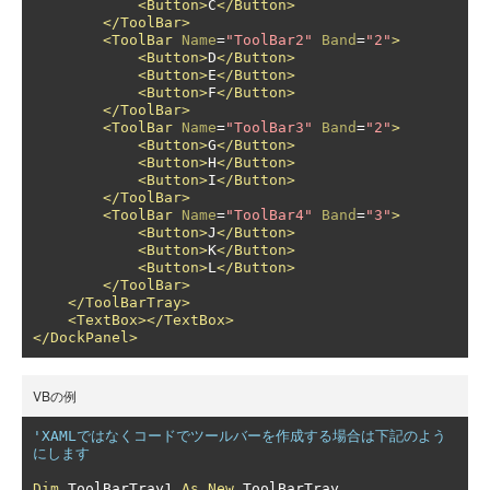
<Button>
C
</Button>
</ToolBar>
<ToolBar
Name
=
"ToolBar2"
Band
=
"2"
>
<Button>
D
</Button>
<Button>
E
</Button>
<Button>
F
</Button>
</ToolBar>
<ToolBar
Name
=
"ToolBar3"
Band
=
"2"
>
<Button>
G
</Button>
<Button>
H
</Button>
<Button>
I
</Button>
</ToolBar>
<ToolBar
Name
=
"ToolBar4"
Band
=
"3"
>
<Button>
J
</Button>
<Button>
K
</Button>
<Button>
L
</Button>
</ToolBar>
</ToolBarTray>
<TextBox></TextBox>
</DockPanel>
VBの例
'XAMLではなくコードでツールバーを作成する場合は下記のよう
にします
Dim
 ToolBarTray1 
As
New