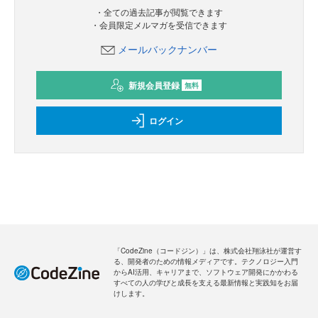
・全ての過去記事が閲覧できます
・会員限定メルマガを受信できます
メールバックナンバー
新規会員登録
無料
ログイン
「CodeZine（コードジン）」は、株式会社翔泳社が運営す
る、開発者のための情報メディアです。テクノロジー入門
からAI活用、キャリアまで、ソフトウェア開発にかかわる
すべての人の学びと成長を支える最新情報と実践知をお届
けします。