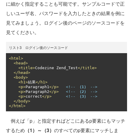
に細かく指定することも可能です。サンプルコードで正
しいユーザ名、パスワードを入力したときの結果を例に
見てみましょう。ログイン後のページのソースコードを
見てください。
リスト3 ログイン後のソースコード
<html>
<head>
<title>
Codezine Zend_Test
</title>
</head>
<body>
<h1>
結果
</h1>
<p>
Paragraph1
</p>
<!-- 
（1）
 -->
<p>
Paragraph2
</p>
<!-- 
（2）
 -->
<p>
correct
</p>
<!-- 
（3）
 -->
</body>
</html>
例えば「p」と指定すればどこにあるp要素にもマッチ
するため
（1）～（3）
のすべてのp要素にマッチしま