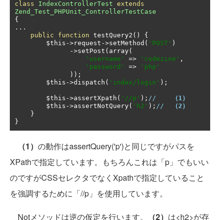
class
IndexControllerTest
extends
Zend_Test_PHPUnit_ControllerTestCase
{
...
public
function
 testQuery2
()
{
        $this
->
request
->
setMethod
(
'POST'
)
->
setPost
(
array
(
'username'
=>
'codezine'
,
'password'
=>
'php'
));
        $this
->
dispatch
(
'index/login'
);
        $this
->
assertXpath
(
'//p'
);
//    
（1）
        $this
->
assertNotQuery
(
'h2'
);
//  
（2）
}
}
（1）
の動作はassertQuery('p')と同じですがパスを
XPathで指定しています。もちろんこれは「p」でもいい
のですがCSSセレクタでなくXpathで指定していること
を強調するために「//p」を使用しています。
Notメソッドは逆の仮定を行います。
（2）
は<h2>が存