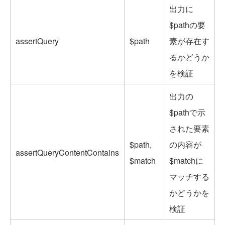
出力に
$pathの要
assertQuery
$path
素が存在す
るかどうか
を検証
出力の
$pathで示
された要素
$path,
の内容が
assertQueryContentContains
$match
$matchに
マッチする
かどうかを
検証