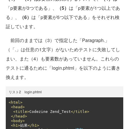
「p要素が3つである」、
（5）
は「p要素が1つ以上であ
る」、
（6）
は「p要素が5つ以下である」をそれぞれ検
証しています。
前回のままでは（3）で指定した「Paragraph.」
（「.」は任意の1文字）がないためテストに失敗してし
まい、また（4）も要素数があっていません。これらの
テストに通るために「login.phtml」を以下のように書き
換えます。
リスト2 login.phtml
<html>
<head>
<title>
Codezine Zend_Test
</title>
</head>
<body>
<h1>
結果
</h1>