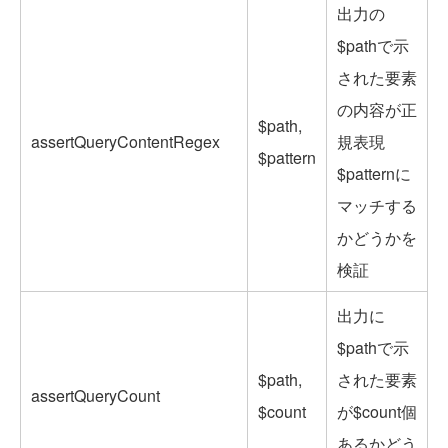
出力の
$pathで示
された要素
の内容が正
$path,
assertQueryContentRegex
規表現
$pattern
$patternに
マッチする
かどうかを
検証
出力に
$pathで示
$path,
された要素
assertQueryCount
$count
が$count個
あるかどう