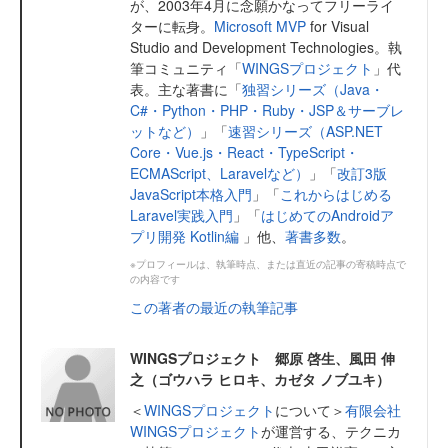
が、2003年4月に念願かなってフリーライ
ターに転身。
Microsoft MVP
for Visual
Studio and Development Technologies。執
筆コミュニティ「
WINGSプロジェクト
」代
表。主な著書に「
独習シリーズ（Java・
C#・Python・PHP・Ruby・JSP＆サーブレ
ットなど）
」「
速習シリーズ（ASP.NET
Core・Vue.js・React・TypeScript・
ECMAScript、Laravelなど）
」「
改訂3版
JavaScript本格入門
」「
これからはじめる
Laravel実践入門
」「
はじめてのAndroidア
プリ開発 Kotlin編
」他、
著書多数
。
※プロフィールは、執筆時点、または直近の記事の寄稿時点で
の内容です
この著者の最近の執筆記事
WINGSプロジェクト 郷原 啓生、風田 伸
之（ゴウハラ ヒロキ、カゼタ ノブユキ）
＜
WINGSプロジェクト
について＞
有限会社
WINGSプロジェクト
が運営する、テクニカ