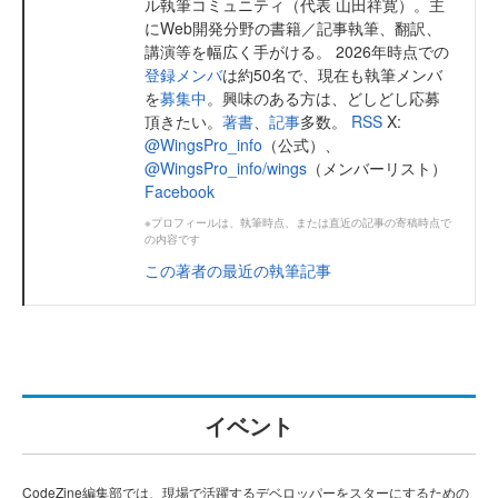
ル執筆コミュニティ（代表 山田祥寛）。主
にWeb開発分野の書籍／記事執筆、翻訳、
講演等を幅広く手がける。 2026年時点での
登録メンバ
は約50名で、現在も執筆メンバ
を
募集中
。興味のある方は、どしどし応募
頂きたい。
著書
、
記事
多数。
RSS
X:
@WingsPro_info
（公式）、
@WingsPro_info/wings
（メンバーリスト）
Facebook
※プロフィールは、執筆時点、または直近の記事の寄稿時点で
の内容です
この著者の最近の執筆記事
イベント
CodeZine編集部では、現場で活躍するデベロッパーをスターにするための