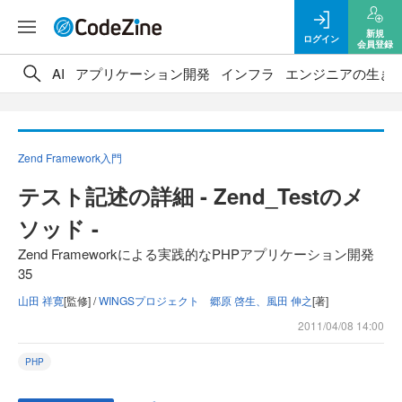
新規
ログイン
会員登録
AI
アプリケーション開発
インフラ
エンジニアの生き
Zend Framework入門
テスト記述の詳細 - Zend_Testのメ
ソッド -
Zend Frameworkによる実践的なPHPアプリケーション開発
35
山田 祥寛
[監修] /
WINGSプロジェクト 郷原 啓生、風田 伸之
[著]
2011/04/08 14:00
PHP