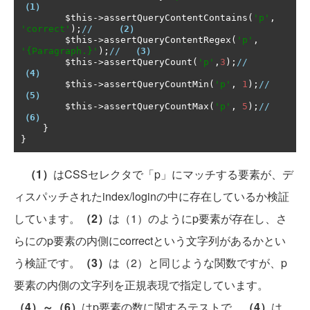
（1）
        $this
->
assertQueryContentContains
(
'p'
,
'correct'
);
//    
（2）
        $this
->
assertQueryContentRegex
(
'p'
,
'{Paragraph.}'
);
//  
（3）
        $this
->
assertQueryCount
(
'p'
,
3
);
//          
（4）
        $this
->
assertQueryCountMin
(
'p'
,
1
);
//      
（5）
        $this
->
assertQueryCountMax
(
'p'
,
5
);
//      
（6）
}
}
（1）
はCSSセレクタで「p」にマッチする要素が、デ
ィスパッチされたindex/loginの中に存在しているか検証
しています。
（2）
は（1）のようにp要素が存在し、さ
らにのp要素の内側にcorrectという文字列があるかとい
う検証です。
（3）
は（2）と同じような関数ですが、p
要素の内側の文字列を正規表現で指定しています。
（4）～（6）
はp要素の数に関するテストで、
（4）
は