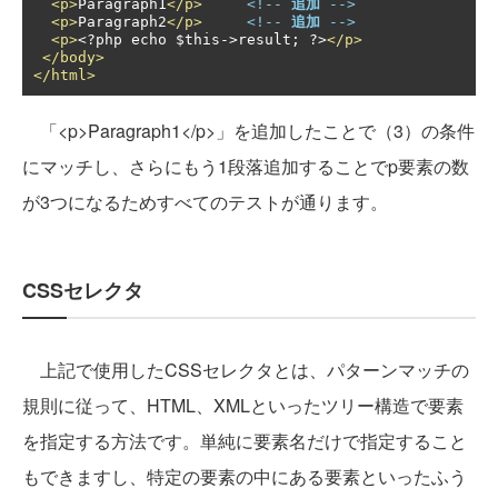
<p>
Paragraph1
</p>
<!-- 
追加
 -->
<p>
Paragraph2
</p>
<!-- 
追加
 -->
<p>
<?
php echo $this
->
result
;
?>
</p>
</body>
</html>
「<p>Paragraph1</p>」を追加したことで（3）の条件
にマッチし、さらにもう1段落追加することでp要素の数
が3つになるためすべてのテストが通ります。
CSSセレクタ
上記で使用したCSSセレクタとは、パターンマッチの
規則に従って、HTML、XMLといったツリー構造で要素
を指定する方法です。単純に要素名だけで指定すること
もできますし、特定の要素の中にある要素といったふう