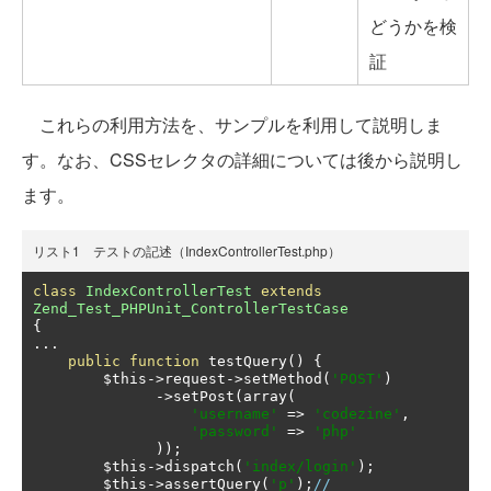
どうかを検
証
これらの利用方法を、サンプルを利用して説明しま
す。なお、CSSセレクタの詳細については後から説明し
ます。
リスト1 テストの記述（IndexControllerTest.php）
class
IndexControllerTest
extends
Zend_Test_PHPUnit_ControllerTestCase
{
...
public
function
 testQuery
()
{
        $this
->
request
->
setMethod
(
'POST'
)
->
setPost
(
array
(
'username'
=>
'codezine'
,
'password'
=>
'php'
));
        $this
->
dispatch
(
'index/login'
);
        $this
->
assertQuery
(
'p'
);
//                 