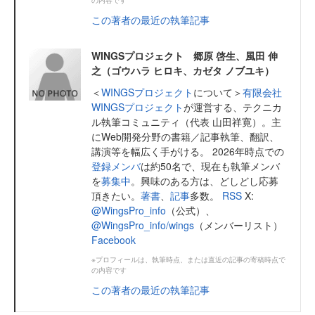
この著者の最近の執筆記事
WINGSプロジェクト 郷原 啓生、風田 伸
之（ゴウハラ ヒロキ、カゼタ ノブユキ）
＜
WINGSプロジェクト
について＞
有限会社
WINGSプロジェクト
が運営する、テクニカ
ル執筆コミュニティ（代表 山田祥寛）。主
にWeb開発分野の書籍／記事執筆、翻訳、
講演等を幅広く手がける。 2026年時点での
登録メンバ
は約50名で、現在も執筆メンバ
を
募集中
。興味のある方は、どしどし応募
頂きたい。
著書
、
記事
多数。
RSS
X:
@WingsPro_info
（公式）、
@WingsPro_info/wings
（メンバーリスト）
Facebook
※プロフィールは、執筆時点、または直近の記事の寄稿時点で
の内容です
この著者の最近の執筆記事