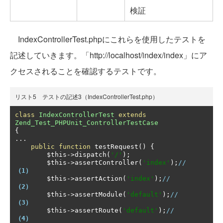
検証
IndexControllerTest.phpにこれらを使用したテストを
記述していきます。「http://localhost/index/index」にア
クセスされることを確認するテストです。
リスト5 テストの記述3（IndexControllerTest.php）
class
IndexControllerTest
extends
Zend_Test_PHPUnit_ControllerTestCase
{
...
public
function
 testRequest
()
{
        $this
->
dispatch
(
'/'
);
        $this
->
assertController
(
'index'
);
//   
（1）
        $this
->
assertAction
(
'index'
);
//       
（2）
        $this
->
assertModule
(
'default'
);
//     
（3）
        $this
->
assertRoute
(
'default'
);
//      
（4）