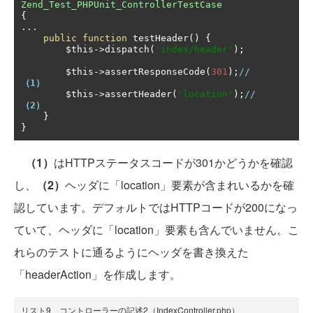
Zend_Test_PHPUnit_ControllerTestCase
{
...
public
function
 testHeader
()
{
        $this
->
dispatch
(
'index/header'
);
        $this
->
assertResponseCode
(
301
);
//     
（1）
        $this
->
assertHeader
(
'location'
);
//    
（2）
}
}
（1）
はHTTPステータスコードが301かどうかを確認
し、
（2）
ヘッダに「location」要素が含まれいるかを確
認しています。デフォルトではHTTPコードが200になっ
ていて、ヘッダに「location」要素も含んでいません。こ
れらのテストに通るようにヘッダを書き換えた
「headerAction」を作成します。
リスト9 コントローラーの記述2（IndexController.php）