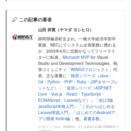
この記事の著者
山田 祥寛（ヤマダ ヨシヒロ）
静岡県榛原町生まれ。一橋大学経済学部卒
業後、NECにてシステム企画業務に携わる
が、2003年4月に念願かなってフリーライ
ターに転身。
Microsoft MVP
for Visual
Studio and Development Technologies。執
筆コミュニティ「
WINGSプロジェクト
」代
表。主な著書に「
独習シリーズ（Java・
C#・Python・PHP・Ruby・JSP＆サーブレ
ットなど）
」「
速習シリーズ（ASP.NET
Core・Vue.js・React・TypeScript・
ECMAScript、Laravelなど）
」「
改訂3版
JavaScript本格入門
」「
これからはじめる
Laravel実践入門
」「
はじめてのAndroidア
プリ開発 Kotlin編
」他、
著書多数
。
※プロフィールは、執筆時点、または直近の記事の寄稿時点で
の内容です