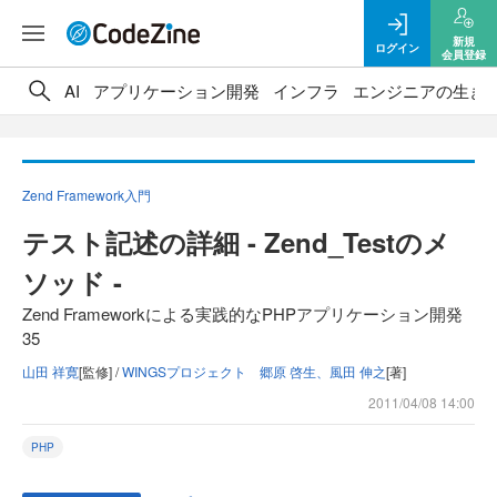
新規
ログイン
会員登録
AI
アプリケーション開発
インフラ
エンジニアの生き
Zend Framework入門
テスト記述の詳細 - Zend_Testのメ
ソッド -
Zend Frameworkによる実践的なPHPアプリケーション開発
35
山田 祥寛
[監修] /
WINGSプロジェクト 郷原 啓生、風田 伸之
[著]
2011/04/08 14:00
PHP