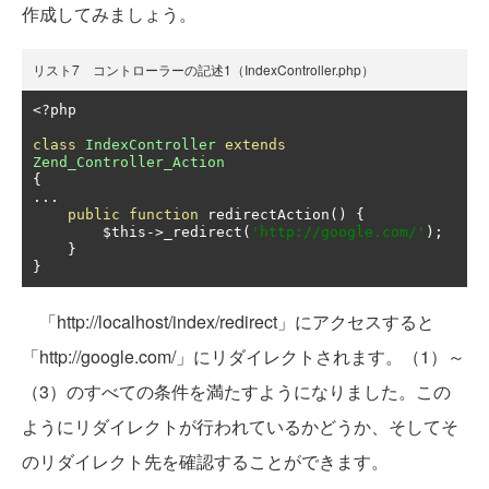
作成してみましょう。
リスト7 コントローラーの記述1（IndexController.php）
<?
php

class
IndexController
extends
Zend_Controller_Action
{
...
public
function
 redirectAction
()
{
        $this
->
_redirect
(
'http://google.com/'
);
}
}
「http://localhost/index/redirect」にアクセスすると
「http://google.com/」にリダイレクトされます。（1）～
（3）のすべての条件を満たすようになりました。この
ようにリダイレクトが行われているかどうか、そしてそ
のリダイレクト先を確認することができます。