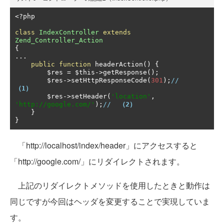
<?
php

class
IndexController
extends
Zend_Controller_Action
{
...
public
function
 headerAction
()
{
        $res 
=
 $this
->
getResponse
();
        $res
->
setHttpResponseCode
(
301
);
//          
（1）
        $res
->
setHeader
(
'location'
,
'http://google.com/'
);
//  
（2）
}
}
「http://localhost/index/header」にアクセスすると
「http://google.com/」にリダイレクトされます。
上記のリダイレクトメソッドを使用したときと動作は
同じですが今回はヘッダを変更することで実現していま
す。