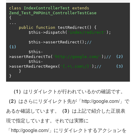
class
IndexControllerTest
extends
Zend_Test_PHPUnit_ControllerTestCase
{
...
public
function
 testRedirect
()
{
        $this
->
dispatch
(
'index/redirect'
);
        $this
->
assertRedirect
();
//                 
(1)
        $this
-
>
assertRedirectTo
(
'http://google.com/'
);
//  
(2)
        $this
-
>
assertRedirectRegex
(
'{.+\.com\/}'
);
//      
(3)
}
}
（1）
はリダイレクトが行われているかの確認です。
（2）
はさらにリダイレクト先が「http://google.com/」で
あるか確認しています。
（3）
は上記で紹介した正規表
現で指定しています。それでは実際に
「http://google.com/」にリダイレクトするアクションを