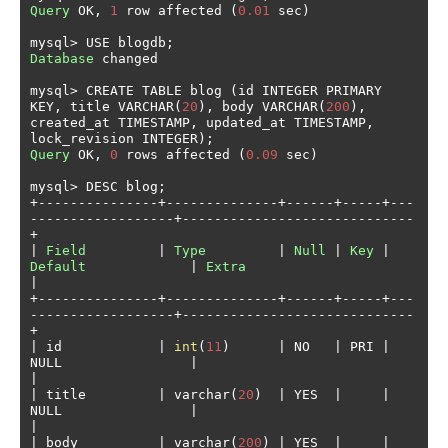
Query
 OK
,
1
 row affected 
(
0.01
 sec
)
mysql
>
 USE blogdb
;
Database
 changed

mysql
>
 CREATE TABLE blog 
(
id INTEGER PRIMARY 
KEY
,
 title VARCHAR
(
20
),
 body VARCHAR
(
200
),
created_at TIMESTAMP
,
 updated_at TIMESTAMP
,
lock_revision INTEGER
);
Query
 OK
,
0
 rows affected 
(
0.09
 sec
)
mysql
>
 DESC blog
;
+---------------+--------------+------+-----+---
------------------+-----------------------------
+
|
Field
|
Type
|
Null
|
Key
|
Default
|
Extra
|
+---------------+--------------+------+-----+---
------------------+-----------------------------
+
|
 id            
|
int
(
11
)
|
 NO   
|
 PRI 
|
NULL                
|
|
|
 title         
|
 varchar
(
20
)
|
 YES  
|
|
NULL                
|
|
|
 body          
|
 varchar
(
200
)
|
 YES  
|
|