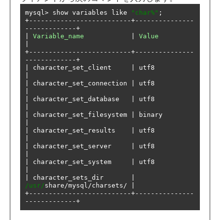
mysql
>
 show variables like 
"char%"
;
+--------------------------+---------------
-------------+
|
Variable_name
|
Value
|
+--------------------------+---------------
-------------+
|
 character_set_client     
|
 utf8               
|
|
 character_set_connection 
|
 utf8               
|
|
 character_set_database   
|
 utf8               
|
|
 character_set_filesystem 
|
 binary            
|
|
 character_set_results    
|
 utf8               
|
|
 character_set_server     
|
 utf8               
|
|
 character_set_system     
|
 utf8               
|
|
 character_sets_dir       
|
/usr/
share
/
mysql
/
charsets
/
|
+--------------------------+---------------
-------------+