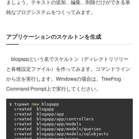
ましょう。テキストの追加、編集、削除だけができる単
純なブログシステムをつくってみます。
アプリケーションのスケルトンを生成
blogappという名でスケルトン（ディレクトリツリー
と各種設定ファイル）を作ってみます。コマンドライン
から次を実行します。Windowsの場合は、TreeFrog
Command Prompt上で実行してください。
$ tspawn 
new
 blogapp

  created  blogapp

  created  blogapp
/
app

  created  blogapp
/
app
/
controllers

  created  blogapp
/
app
/
models

  created  blogapp
/
app
/
models
/
queries

  created  blogapp
/
app
/
models
/
sqlobjects

  created  blogapp
/
app
/
views
