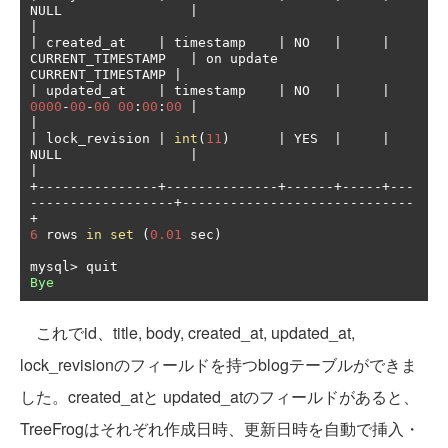
NULL                
|
|
|
 created_at    
|
 timestamp    
|
 NO   
|
|
CURRENT_TIMESTAMP   
|
 on update 
CURRENT_TIMESTAMP 
|
|
 updated_at    
|
 timestamp    
|
 NO   
|
|
0000
-
00
-
00
00
:
00
:
00
|
|
|
 lock_revision 
|
int
(
11
)
|
 YES  
|
|
NULL                
|
|
+---------------+--------------+------+-----+---
------------------+-----------------------------
+
6
 rows 
in
set
(
0.01
 sec
)
mysql
>
Bye
これでid、title, body, created_at, updated_at,
lock_revisionのフィールドを持つblogテーブルができま
した。created_atと updated_atのフィールドがあると、
TreeFrogはそれぞれ作成日時、更新日時を自動で挿入・