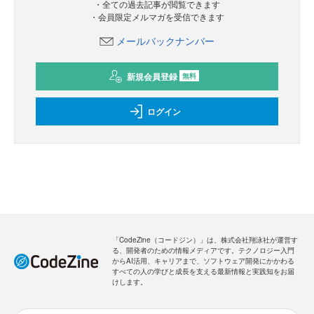
・全ての過去記事が閲覧できます
・会員限定メルマガを受信できます
メールバックナンバー
新規会員登録
無料
ログイン
「CodeZine（コードジン）」は、株式会社翔泳社が運営す
る、開発者のための情報メディアです。テクノロジー入門
からAI活用、キャリアまで、ソフトウェア開発にかかわる
すべての人の学びと成長を支える最新情報と実践知をお届
けします。