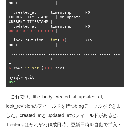
NULL                
|
|
|
 created_at    
|
 timestamp    
|
 NO   
|
|
CURRENT_TIMESTAMP   
|
 on update 
CURRENT_TIMESTAMP 
|
|
 updated_at    
|
 timestamp    
|
 NO   
|
|
0000
-
00
-
00
00
:
00
:
00
|
|
|
 lock_revision 
|
int
(
11
)
|
 YES  
|
|
NULL                
|
|
+---------------+--------------+------+-----+---
------------------+-----------------------------
+
6
 rows 
in
set
(
0.01
 sec
)
mysql
>
Bye
これでid、title, body, created_at, updated_at,
lock_revisionのフィールドを持つblogテーブルができま
した。created_atと updated_atのフィールドがあると、
TreeFrogはそれぞれ作成日時、更新日時を自動で挿入・