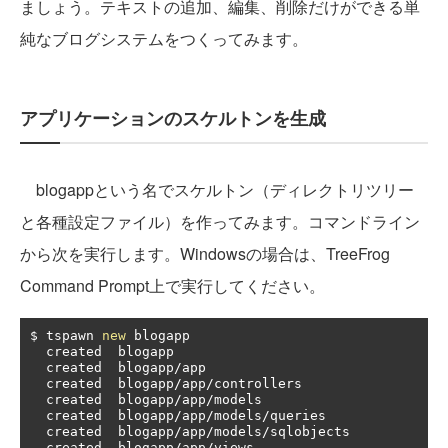
ましょう。テキストの追加、編集、削除だけができる単
純なブログシステムをつくってみます。
アプリケーションのスケルトンを生成
blogappという名でスケルトン（ディレクトリツリー
と各種設定ファイル）を作ってみます。コマンドライン
から次を実行します。Windowsの場合は、TreeFrog
Command Prompt上で実行してください。
$ tspawn 
new
 blogapp

  created  blogapp

  created  blogapp
/
app

  created  blogapp
/
app
/
controllers

  created  blogapp
/
app
/
models

  created  blogapp
/
app
/
models
/
queries

  created  blogapp
/
app
/
models
/
sqlobjects

  created  blogapp
/
app
/
views
