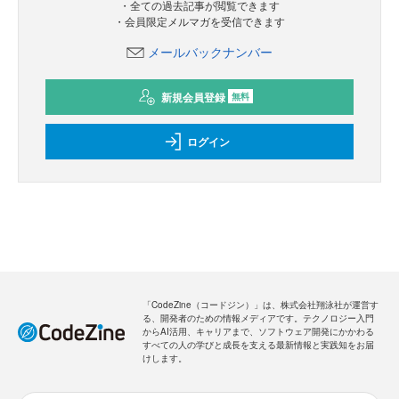
・全ての過去記事が閲覧できます
・会員限定メルマガを受信できます
メールバックナンバー
新規会員登録
無料
ログイン
「CodeZine（コードジン）」は、株式会社翔泳社が運営す
る、開発者のための情報メディアです。テクノロジー入門
からAI活用、キャリアまで、ソフトウェア開発にかかわる
すべての人の学びと成長を支える最新情報と実践知をお届
けします。