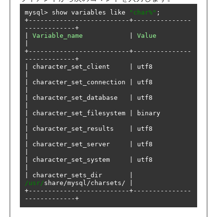
mysql
>
 show variables like 
"char%"
;
+--------------------------+---------------
-------------+
|
Variable_name
|
Value
|
+--------------------------+---------------
-------------+
|
 character_set_client     
|
 utf8               
|
|
 character_set_connection 
|
 utf8               
|
|
 character_set_database   
|
 utf8               
|
|
 character_set_filesystem 
|
 binary            
|
|
 character_set_results    
|
 utf8               
|
|
 character_set_server     
|
 utf8               
|
|
 character_set_system     
|
 utf8               
|
|
 character_sets_dir       
|
/usr/
share
/
mysql
/
charsets
/
|
+--------------------------+---------------
-------------+