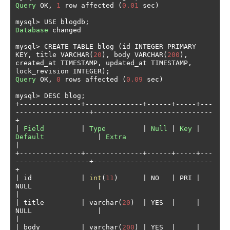
Query
 OK
,
1
 row affected 
(
0.01
 sec
)
mysql
>
 USE blogdb
;
Database
 changed

mysql
>
 CREATE TABLE blog 
(
id INTEGER PRIMARY 
KEY
,
 title VARCHAR
(
20
),
 body VARCHAR
(
200
),
created_at TIMESTAMP
,
 updated_at TIMESTAMP
,
lock_revision INTEGER
);
Query
 OK
,
0
 rows affected 
(
0.09
 sec
)
mysql
>
 DESC blog
;
+---------------+--------------+------+-----+---
------------------+-----------------------------
+
|
Field
|
Type
|
Null
|
Key
|
Default
|
Extra
|
+---------------+--------------+------+-----+---
------------------+-----------------------------
+
|
 id            
|
int
(
11
)
|
 NO   
|
 PRI 
|
NULL                
|
|
|
 title         
|
 varchar
(
20
)
|
 YES  
|
|
NULL                
|
|
|
 body          
|
 varchar
(
200
)
|
 YES  
|
|