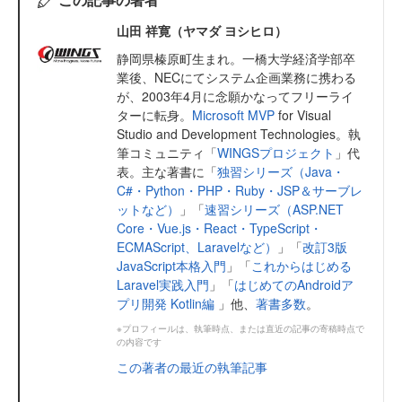
山田 祥寛（ヤマダ ヨシヒロ）
静岡県榛原町生まれ。一橋大学経済学部卒
業後、NECにてシステム企画業務に携わる
が、2003年4月に念願かなってフリーライ
ターに転身。
Microsoft MVP
for Visual
Studio and Development Technologies。執
筆コミュニティ「
WINGSプロジェクト
」代
表。主な著書に「
独習シリーズ（Java・
C#・Python・PHP・Ruby・JSP＆サーブレ
ットなど）
」「
速習シリーズ（ASP.NET
Core・Vue.js・React・TypeScript・
ECMAScript、Laravelなど）
」「
改訂3版
JavaScript本格入門
」「
これからはじめる
Laravel実践入門
」「
はじめてのAndroidア
プリ開発 Kotlin編
」他、
著書多数
。
※プロフィールは、執筆時点、または直近の記事の寄稿時点で
の内容です
この著者の最近の執筆記事