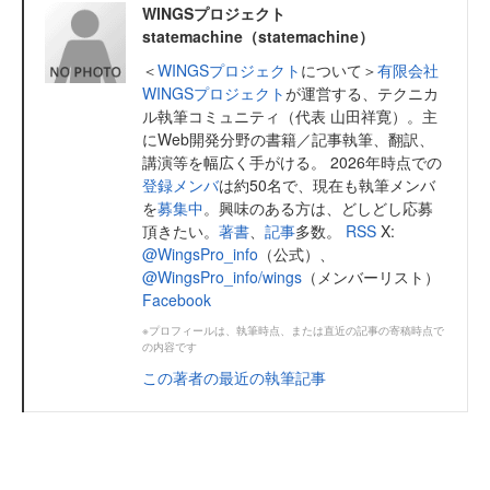
WINGSプロジェクト
statemachine（statemachine）
＜
WINGSプロジェクト
について＞
有限会社
WINGSプロジェクト
が運営する、テクニカ
ル執筆コミュニティ（代表 山田祥寛）。主
にWeb開発分野の書籍／記事執筆、翻訳、
講演等を幅広く手がける。 2026年時点での
登録メンバ
は約50名で、現在も執筆メンバ
を
募集中
。興味のある方は、どしどし応募
頂きたい。
著書
、
記事
多数。
RSS
X:
@WingsPro_info
（公式）、
@WingsPro_info/wings
（メンバーリスト）
Facebook
※プロフィールは、執筆時点、または直近の記事の寄稿時点で
の内容です
この著者の最近の執筆記事