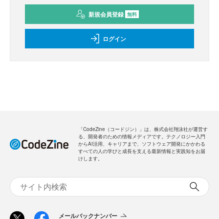
新規会員登録
無料
ログイン
「CodeZine（コードジン）」は、株式会社翔泳社が運営す
る、開発者のための情報メディアです。テクノロジー入門
からAI活用、キャリアまで、ソフトウェア開発にかかわる
すべての人の学びと成長を支える最新情報と実践知をお届
けします。
メールバックナンバー