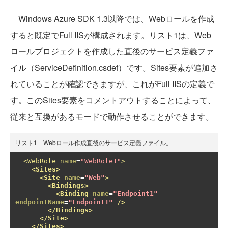
Windows Azure SDK 1.3以降では、Webロールを作成
すると既定でFull IISが構成されます。リスト1は、Web
ロールプロジェクトを作成した直後のサービス定義ファ
イル（ServiceDefinition.csdef）です。Sites要素が追加さ
れていることが確認できますが、これがFull IISの定義で
す。このSites要素をコメントアウトすることによって、
従来と互換があるモードで動作させることができます。
リスト1 Webロール作成直後のサービス定義ファイル。
<WebRole
name
=
"WebRole1"
>
<Sites>
<Site
name
=
"Web"
>
<Bindings>
<Binding
name
=
"Endpoint1"
endpointName
=
"Endpoint1"
/>
</Bindings>
</Site>
</Sites>