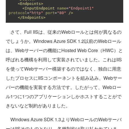
<Endpoints>
<InputEndpoint
name
=
"Endpoint1"
protocol
=
"http"
port
=
"80"
/>
</Endpoints>
さて、Full IISは、従来のWebロールとは何が異なるの
でしょうか。Windows Azure SDK 1.2以前のWebロール
は、Webサーバーの機能にHosted Web Core（HWC）と
呼ばれる機構を利用して実装されていました。これはIIS
を使ってWebサーバー構築するのではなく、独自に用意
したプロセスにIISコンポーネントを組み込み、Webサー
バーの機能を実装する方法です。したがって、Webロー
ル1つに1つのアプリケーションしかホストすることがで
きないなど制約がありました。
Windows Azure SDK 1.3よりWebロールのWebサーバ
ーはIISそのものとなり、各種制約は取り払われていま