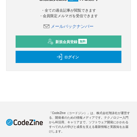
・全ての過去記事が閲覧できます
・会員限定メルマガを受信できます
メールバックナンバー
新規会員登録
無料
ログイン
「CodeZine（コードジン）」は、株式会社翔泳社が運営す
る、開発者のための情報メディアです。テクノロジー入門
からAI活用、キャリアまで、ソフトウェア開発にかかわる
すべての人の学びと成長を支える最新情報と実践知をお届
けします。