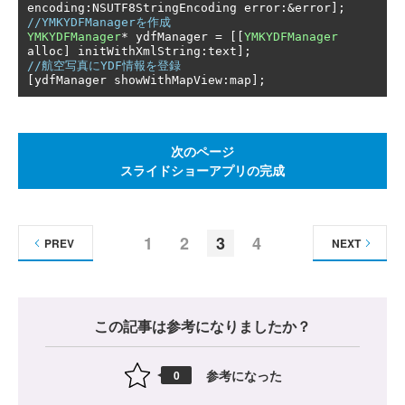
encoding
:
NSUTF8StringEncoding error
:&
error
];
//YMKYDFManagerを作成
YMKYDFManager
*
 ydfManager 
=
[[
YMKYDFManager
alloc
]
 initWithXmlString
:
text
];
//航空写真にYDF情報を登録
[
ydfManager showWithMapView
:
map
];
次のページ
スライドショーアプリの完成
1
2
3
4
PREV
NEXT
この記事は参考になりましたか？
参考になった
0