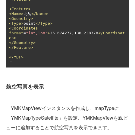
<Feature>
<Name>
北岳
</Name>
<Geometry>
<Type>
point
</Type>
<Coordinates
format
=
"lat,lon"
>
35.674277,138.238778
</Coordinat
es>
</Geometry>
</Feature>
</YDF>
：
航空写真を表示
YMKMapViewインスタンスを作成し、mapTypeに
「YMKMapTypeSatellite」を設定、YMKMapViewを親ビ
ューに追加することで航空写真を表示できます。