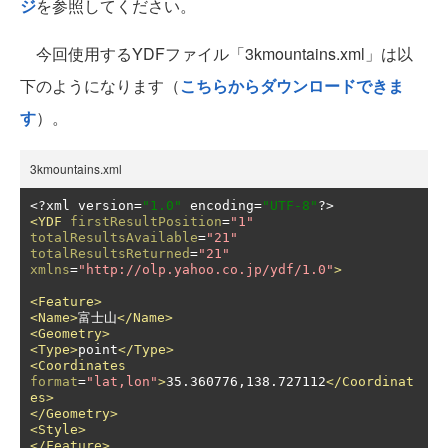
ジ
を参照してください。
今回使用するYDFファイル「3kmountains.xml」は以
下のようになります（
こちらからダウンロードできま
す
）。
3kmountains.xml
<?
xml version
=
"1.0"
 encoding
=
"UTF-8"
?>
<YDF
firstResultPosition
=
"1"
totalResultsAvailable
=
"21"
totalResultsReturned
=
"21"
xmlns
=
"http://olp.yahoo.co.jp/ydf/1.0"
>
<Feature>
<Name>
富士山
</Name>
<Geometry>
<Type>
point
</Type>
<Coordinates
format
=
"lat,lon"
>
35.360776,138.727112
</Coordinat
es>
</Geometry>
<Style>
</Feature>