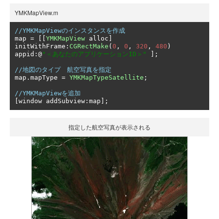
YMKMapView.m
//YMKMapViewのインスタンスを作成
map 
=
[[
YMKMapView
 alloc
]
initWithFrame
:
CGRectMake
(
0
,
0
,
320
,
480
)
appid
:@
"＜あなたのアプリケーションID＞"
];
//地図のタイプ　航空写真を指定
map
.
mapType 
=
YMKMapTypeSatellite
;
//YMKMapViewを追加
[
window addSubview
:
map
];
指定した航空写真が表示される