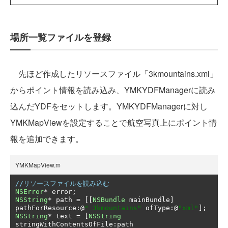
場所一覧ファイルを登録
先ほど作成したリソースファイル「3kmountains.xml」
からポイント情報を読み込み、YMKYDFManagerに読み
込んだYDFをセットします。YMKYDFManagerに対し
YMKMapViewを設定することで航空写真上にポイント情
報を追加できます。
YMKMapView.m
//リソースファイルを読み込む
NSError
*
 error
;
NSString
*
 path 
=
[[
NSBundle
 mainBundle
]
pathForResource
:@
" 3kmountains"
 ofType
:@
"xml"
];
NSString
*
 text 
=
[
NSString
stringWithContentsOfFile
:
path 