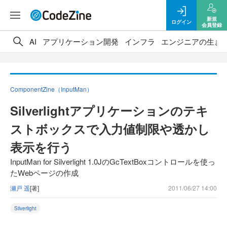
新規
ログイン
会員登録
AI
アプリケーション開発
インフラ
エンジニアの生き
ComponentZine（InputMan）
Silverlightアプリケーションのテキ
ストボックスで入力値制限や透かし
表示を行う
InputMan for Silverlight 1.0JのGcTextBoxコントロールを使っ
たWebページの作成
瀬戸 遥
[著]
2011/06/27 14:00
Silverlight