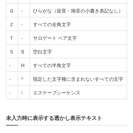
Ｇ
-
ひらがな（促音・拗音の小書き表記なし）
Ｚ
-
すべての全角文字
Ｔ
-
サロゲート ペア文字
Ｓ
S
空白文字
-
H
すべての半角文字
-
^
指定した文字種に含まれないすべての文字
-
\
エスケープシーケンス
未入力時に表示する透かし表示テキスト