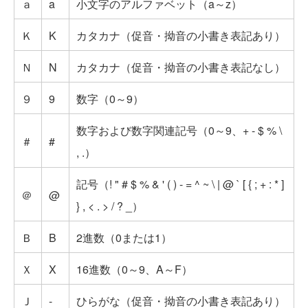
ａ
a
小文字のアルファベット（a～z）
Ｋ
K
カタカナ（促音・拗音の小書き表記あり）
Ｎ
N
カタカナ（促音・拗音の小書き表記なし）
９
9
数字（0～9）
数字および数字関連記号（0～9、+ - $ % \
＃
#
, .）
記号（! " # $ % & ' ( ) - = ^ ~ \ | @ ` [ { ; + : * ]
＠
@
} , < . > / ? _）
Ｂ
B
2進数（0または1）
Ｘ
X
16進数（0～9、A～F）
Ｊ
-
ひらがな（促音・拗音の小書き表記あり）