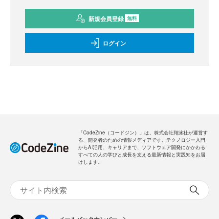
新規会員登録
無料
ログイン
「CodeZine（コードジン）」は、株式会社翔泳社が運営す
る、開発者のための情報メディアです。テクノロジー入門
からAI活用、キャリアまで、ソフトウェア開発にかかわる
すべての人の学びと成長を支える最新情報と実践知をお届
けします。
メールバックナンバー