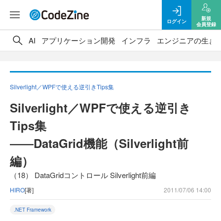
新規
ログイン
会員登録
AI
アプリケーション開発
インフラ
エンジニアの生き
Silverlight／WPFで使える逆引きTips集
Silverlight／WPFで使える逆引き
Tips集
――DataGrid機能（Silverlight前
編）
（18） DataGridコントロール Silverlight前編
HIRO
[著]
2011/07/06 14:00
.NET Framework