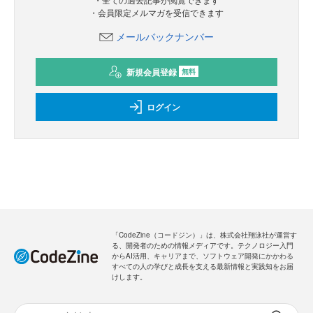
・会員限定メルマガを受信できます
メールバックナンバー
新規会員登録
無料
ログイン
「CodeZine（コードジン）」は、株式会社翔泳社が運営す
る、開発者のための情報メディアです。テクノロジー入門
からAI活用、キャリアまで、ソフトウェア開発にかかわる
すべての人の学びと成長を支える最新情報と実践知をお届
けします。