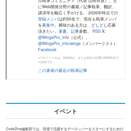
ル執筆コミュニティ（代表 山田祥寛）。主
にWeb開発分野の書籍／記事執筆、翻訳、
講演等を幅広く手がける。 2026年時点での
登録メンバ
は約50名で、現在も執筆メンバ
を
募集中
。興味のある方は、どしどし応募
頂きたい。
著書
、
記事
多数。
RSS
X:
@WingsPro_info
（公式）、
@WingsPro_info/wings
（メンバーリスト）
Facebook
※プロフィールは、執筆時点、または直近の記事の寄稿時点で
の内容です
この著者の最近の執筆記事
イベント
CodeZine編集部では、現場で活躍するデベロッパーをスターにするための