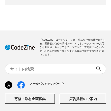
・全ての過去記事が閲覧できます
・会員限定メルマガを受信できます
メールバックナンバー
新規会員登録
無料
ログイン
「CodeZine（コードジン）」は、株式会社翔泳社が運営す
る、開発者のための情報メディアです。テクノロジー入門
からAI活用、キャリアまで、ソフトウェア開発にかかわる
すべての人の学びと成長を支える最新情報と実践知をお届
けします。