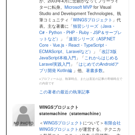
が、2003年4月に念願かなってフリーライ
ターに転身。
Microsoft MVP
for Visual
Studio and Development Technologies。執
筆コミュニティ「
WINGSプロジェクト
」代
表。主な著書に「
独習シリーズ（Java・
C#・Python・PHP・Ruby・JSP＆サーブレ
ットなど）
」「
速習シリーズ（ASP.NET
Core・Vue.js・React・TypeScript・
ECMAScript、Laravelなど）
」「
改訂3版
JavaScript本格入門
」「
これからはじめる
Laravel実践入門
」「
はじめてのAndroidア
プリ開発 Kotlin編
」他、
著書多数
。
※プロフィールは、執筆時点、または直近の記事の寄稿時点で
の内容です
この著者の最近の執筆記事
WINGSプロジェクト
statemachine（statemachine）
＜
WINGSプロジェクト
について＞
有限会社
WINGSプロジェクト
が運営する、テクニカ