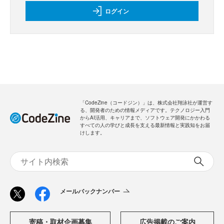
ログイン
「CodeZine（コードジン）」は、株式会社翔泳社が運営す
る、開発者のための情報メディアです。テクノロジー入門
からAI活用、キャリアまで、ソフトウェア開発にかかわる
すべての人の学びと成長を支える最新情報と実践知をお届
けします。
メールバックナンバー
寄稿・取材企画募集
広告掲載のご案内