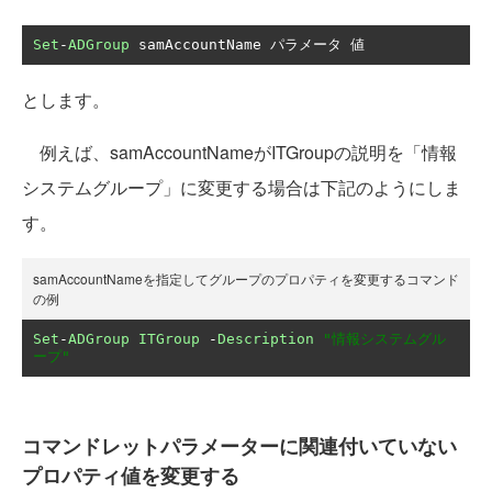
Set
-
ADGroup
 samAccountName 
パラメータ
値
とします。
例えば、samAccountNameがITGroupの説明を「情報
システムグループ」に変更する場合は下記のようにしま
す。
samAccountNameを指定してグループのプロパティを変更するコマンド
の例
Set
-
ADGroup
ITGroup
-
Description
"情報システムグル
ープ"
コマンドレットパラメーターに関連付いていない
プロパティ値を変更する