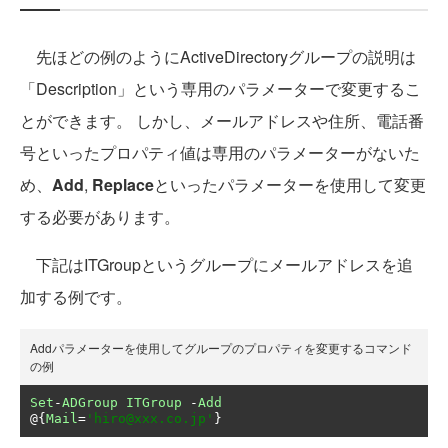
先ほどの例のようにActiveDirectoryグループの説明は
「Description」という専用のパラメーターで変更するこ
とができます。 しかし、メールアドレスや住所、電話番
号といったプロパティ値は専用のパラメーターがないた
め、
Add
,
Replace
といったパラメーターを使用して変更
する必要があります。
下記はITGroupというグループにメールアドレスを追
加する例です。
Addパラメーターを使用してグループのプロパティを変更するコマンド
の例
Set
-
ADGroup
ITGroup
-
Add
@{
Mail
=
'hiro@xxx.co.jp'
}