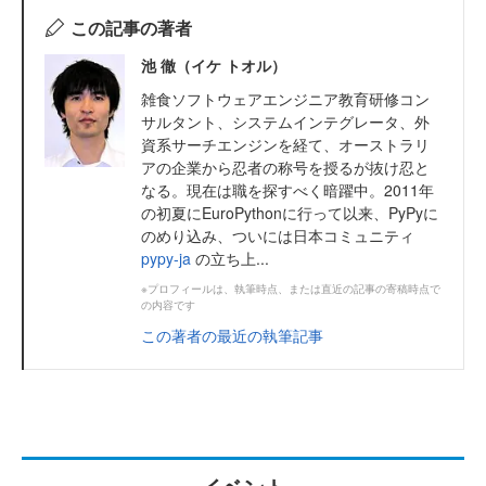
この記事の著者
池 徹（イケ トオル）
雑食ソフトウェアエンジニア教育研修コン
サルタント、システムインテグレータ、外
資系サーチエンジンを経て、オーストラリ
アの企業から忍者の称号を授るが抜け忍と
なる。現在は職を探すべく暗躍中。2011年
の初夏にEuroPythonに行って以来、PyPyに
のめり込み、ついには日本コミュニティ
pypy-ja
の立ち上...
※プロフィールは、執筆時点、または直近の記事の寄稿時点で
の内容です
この著者の最近の執筆記事