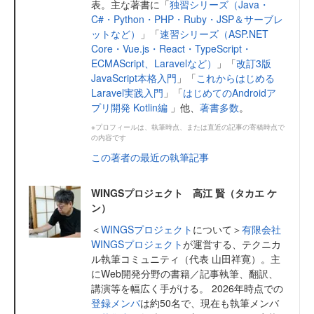
表。主な著書に「
独習シリーズ（Java・
C#・Python・PHP・Ruby・JSP＆サーブレ
ットなど）
」「
速習シリーズ（ASP.NET
Core・Vue.js・React・TypeScript・
ECMAScript、Laravelなど）
」「
改訂3版
JavaScript本格入門
」「
これからはじめる
Laravel実践入門
」「
はじめてのAndroidア
プリ開発 Kotlin編
」他、
著書多数
。
※プロフィールは、執筆時点、または直近の記事の寄稿時点で
の内容です
この著者の最近の執筆記事
WINGSプロジェクト 高江 賢（タカエ ケ
ン）
＜
WINGSプロジェクト
について＞
有限会社
WINGSプロジェクト
が運営する、テクニカ
ル執筆コミュニティ（代表 山田祥寛）。主
にWeb開発分野の書籍／記事執筆、翻訳、
講演等を幅広く手がける。 2026年時点での
登録メンバ
は約50名で、現在も執筆メンバ