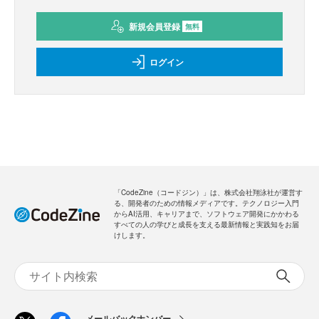
新規会員登録
無料
ログイン
「CodeZine（コードジン）」は、株式会社翔泳社が運営す
る、開発者のための情報メディアです。テクノロジー入門
からAI活用、キャリアまで、ソフトウェア開発にかかわる
すべての人の学びと成長を支える最新情報と実践知をお届
けします。
メールバックナンバー