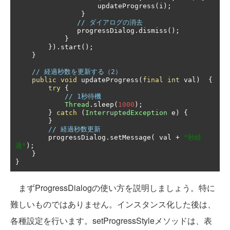
                    updateProgress
(
i
);
}
// ダイアログの消去
               progressDialog
.
dismiss
();
}
}).
start
();
}
// 経過秒数を更新する（2）
public
void
 updateProgress
(
final
int
 val
)
{
try
{
// 1秒待機
Thread
.
sleep
(
1000
);
}
catch
(
InterruptedException
 e
)
{
}
// 経過秒数更新
        progressDialog
.
setMessage
(
 val 
+
"秒経
過"
);
}
}
まずProgressDialogの使い方を説明しましょう。特に
難しいものではありません。インスタンス化した後は、
各種設定を行います。setProgressStyleメソッドは、表