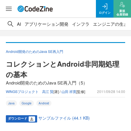
新規
ログイン
会員登録
AI
アプリケーション開発
インフラ
エンジニアの生き
Android開発のためのJava SE再入門
コレクションとAndroid非同期処理
の基本
Android開発のためのJava SE再入門（5）
WINGSプロジェクト 高江 賢
[著] /
山田 祥寛
[監修]
2011/09/28 14:00
Java
Google
Android
サンプルファイル (44.1 KB)
ダウンロード