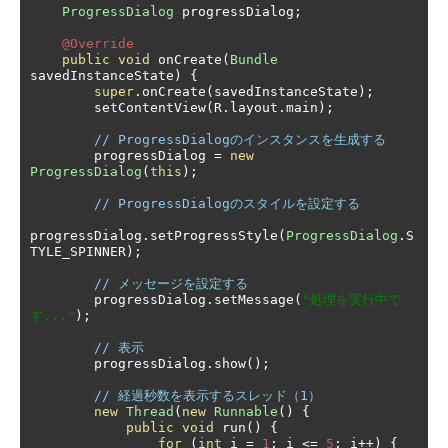
ProgressDialog
 progressDialog
;
@Override
public
void
 onCreate
(
Bundle
savedInstanceState
)
{
super
.
onCreate
(
savedInstanceState
);
        setContentView
(
R
.
layout
.
main
);
// ProgressDialogのインスタンスを生成する
        progressDialog 
=
new
ProgressDialog
(
this
);
// ProgressDialogのスタイルを設定する
progressDialog
.
setProgressStyle
(
ProgressDialog
.
S
TYLE_SPINNER
);
// メッセージを設定する
        progressDialog
.
setMessage
(
"処理を実行中で
す..."
);
// 表示
        progressDialog
.
show
();
// 経過秒数を表示するスレッド（1）
new
Thread
(
new
Runnable
()
{
public
void
 run
()
{
for
(
int
 i 
=
1
;
 i 
<=
5
;
 i
++)
{