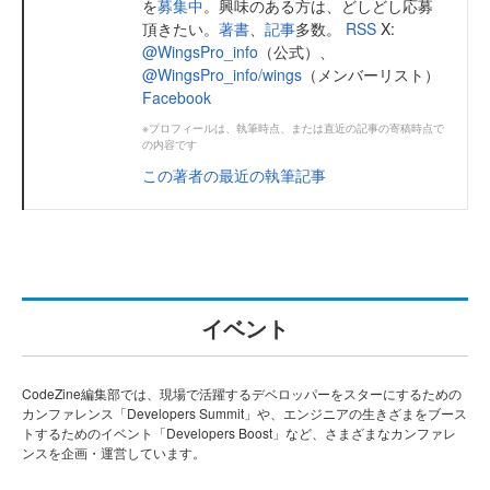
を
募集中
。興味のある方は、どしどし応募
頂きたい。
著書
、
記事
多数。
RSS
X:
@WingsPro_info
（公式）、
@WingsPro_info/wings
（メンバーリスト）
Facebook
※プロフィールは、執筆時点、または直近の記事の寄稿時点で
の内容です
この著者の最近の執筆記事
イベント
CodeZine編集部では、現場で活躍するデベロッパーをスターにするための
カンファレンス「Developers Summit」や、エンジニアの生きざまをブース
トするためのイベント「Developers Boost」など、さまざまなカンファレ
ンスを企画・運営しています。