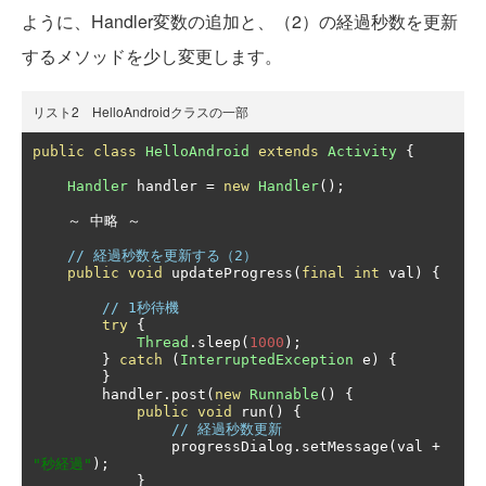
ように、Handler変数の追加と、（2）の経過秒数を更新
するメソッドを少し変更します。
リスト2 HelloAndroidクラスの一部
public
class
HelloAndroid
extends
Activity
{
Handler
 handler 
=
new
Handler
();
～
中略
～
// 経過秒数を更新する（2）
public
void
 updateProgress
(
final
int
 val
)
{
// 1秒待機
try
{
Thread
.
sleep
(
1000
);
}
catch
(
InterruptedException
 e
)
{
}
        handler
.
post
(
new
Runnable
()
{
public
void
 run
()
{
// 経過秒数更新
                progressDialog
.
setMessage
(
val 
+
"秒経過"
);
}