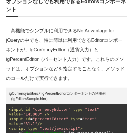
オプションなしでも利用できるEditorsコンポーネ
ント
高機能でシンプルに利用できるNetAdvantage for
jQueryの中でも、特に簡単に利用できるEditorコンポー
ネントが、igCurrencyEditor（通貨入力）と
igPercentEditor（パーセント入力）です。これらのメソ
ッドは、オプションなどを指定することなく、メソッド
のコールだけで実行できます。
igCurrencyEditorsとigPercentEditorコンポーネントの利用例
（igEditorsSample.htm）
<input
id
=
"currencyEditor"
type
=
"text"
value
=
"145000"
/>
<input
id
=
"percentEditor"
type
=
"text"
value
=
"31.1"
/>
<script
type
=
"text/javascript"
>