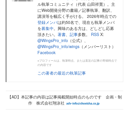
ル執筆コミュニティ（代表 山田祥寛）。主
にWeb開発分野の書籍／記事執筆、翻訳、
講演等を幅広く手がける。 2026年時点での
登録メンバ
は約50名で、現在も執筆メンバ
を
募集中
。興味のある方は、どしどし応募
頂きたい。
著書
、
記事
多数。
RSS
X:
@WingsPro_info
（公式）、
@WingsPro_info/wings
（メンバーリスト）
Facebook
※プロフィールは、執筆時点、または直近の記事の寄稿時点で
の内容です
この著者の最近の執筆記事
【AD】本記事の内容は記事掲載開始時点のものです 企画・制
作 株式会社翔泳社