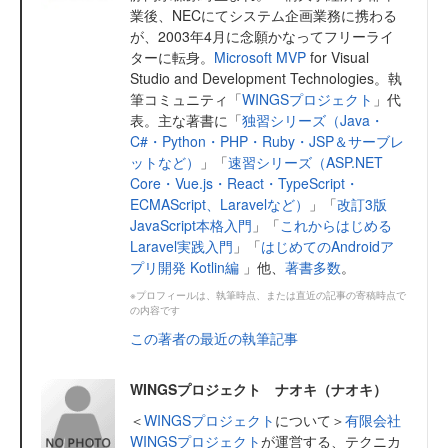
業後、NECにてシステム企画業務に携わる
が、2003年4月に念願かなってフリーライ
ターに転身。
Microsoft MVP
for Visual
Studio and Development Technologies。執
筆コミュニティ「
WINGSプロジェクト
」代
表。主な著書に「
独習シリーズ（Java・
C#・Python・PHP・Ruby・JSP＆サーブレ
ットなど）
」「
速習シリーズ（ASP.NET
Core・Vue.js・React・TypeScript・
ECMAScript、Laravelなど）
」「
改訂3版
JavaScript本格入門
」「
これからはじめる
Laravel実践入門
」「
はじめてのAndroidア
プリ開発 Kotlin編
」他、
著書多数
。
※プロフィールは、執筆時点、または直近の記事の寄稿時点で
の内容です
この著者の最近の執筆記事
WINGSプロジェクト ナオキ（ナオキ）
＜
WINGSプロジェクト
について＞
有限会社
WINGSプロジェクト
が運営する、テクニカ