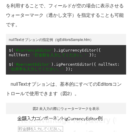
を利用することで、フィールドが空の場合に表示させる
ウォーターマーク（透かし文字）を指定することも可能
です。
nullTextオプションの指定例（igEditorsSample.htm）
$
(
'#currencyEditor'
).
igCurrencyEditor
({
nullText
:
'貯金額を入力してください。'
});
$
(
'#percentEditor'
).
igPercentEditor
({
 nullText
:
'出席率を入力してください。'
});
nullTextオプションは、基本的にすべてのEditorsコン
トロールで使用できます（図2）。
図2 未入力の際にウォーターマークを表示