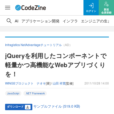
新規
ログイン
会員登録
AI
アプリケーション開発
インフラ
エンジニアの生き
Infragistics NetAdvantageチュートリアル
（AD）
jQueryを利用したコンポーネントで
軽量かつ高機能なWebアプリづくり
を！
WINGSプロジェクト ナオキ
[著] /
山田 祥寛
[監修]
2011/10/28 14:00
JavaScript
.NET Framework
サンプルファイル (519.0 KB)
ダウンロード