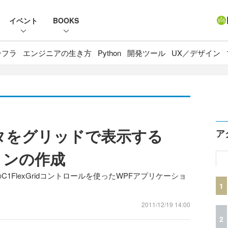
イベント
BOOKS
ンフラ
エンジニアの生き方
Python
開発ツール
UX／デザイン
データをグリッドで表示する
ア
ョンの作成
se 2011JのC1FlexGridコントロールを使ったWPFアプリケーショ
1
2011/12/19 14:00
2