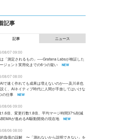
着記事
記事
ニュース
/08/07 09:00
は「測定されるもの」──Grafana Labsが検証した
エージェント実用化までの6つの疑い
NEW
/08/07 08:00
AIで速く作れても成果は増えないのか──及川卓也
説く、AIネイティブ時代に人間が手放してはいけな
つの仕事
NEW
/08/06 09:00
数1.6倍、変更行数1.8倍、平均マージ時間37%削減
ABEMAが進めるAI駆動開発の現在地
NEW
/08/06 08:00
的負債の誤解 〜「測れないから説明できない」を