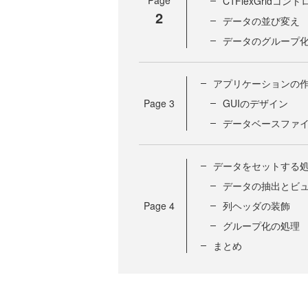
Page
C1FlexGridコ
2
データの並び変え
データのグループ
アプリケーションの
Page
3
GUIのデザイン
データベースファ
データをセットする
データの抽出とビ
Page
4
列ヘッダの装飾
グループ化の処理
まとめ