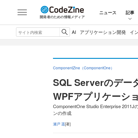
ニュース
記事
開発者のための情報メディア
AI
アプリケーション開発
イ
ComponentZine（ComponentOne）
SQL Serverの
WPFアプリケーシ
ComponentOne Studio Enterpri
ンの作成
瀬戸 遥
[著]