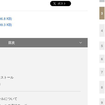
ポスト
3
.8 KB)
.3 KB)
4
目次
5
6
7
ンストール
加
8
ロールについて
9