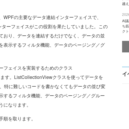
越え
2026
ェイスは、WPFの主要なデータ連結インターフェイスで、
AI
gListインターフェイスがこの役割を果たしていました。この
ち筋
クト
ており、データを連結するだけでなく、データの並
を表示するフィルタ機能、データのページング／グ
wインターフェイスを実装するためのクラス
イ
ています。ListCollectionViewクラスを使ってデータを
すると、特に難しいコードを書かなくてもデータの並び変
示するフィルタ機能、データのページング／グルー
うになります。
手順を取ります。