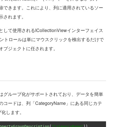
除できます。これにより、列に適用されているソー
示されます。
用されるICollectionViewインターフェイス
idコントロールは単にマウスクリックを検出するだけで
オブジェクトに任されます。
ェイスではグループ化がサポートされており、データを簡単
ードは、列「CategoryName」にある同じカテ
プ化します。
opertyGroupDescription
(
"CategoryName"
))