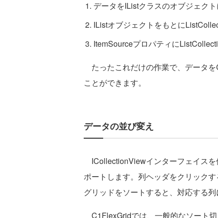
データをIListクラスのオブジェク
IListオブジェクトをもとにListCol
ItemSourceプロパティにListCol
たったこれだけの作業で、データをC1
ことができます。
データの並び変え
ICollectionViewインターフェイ
ポートします。列ヘッダをクリックす
グリッドをソートすると、対応する列
C1FlexGridでは、一般的なソー