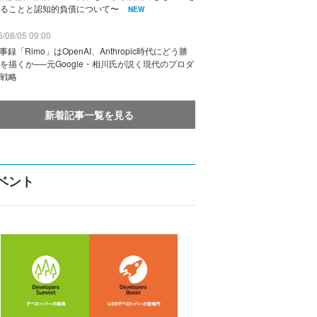
ることと認知的負債について〜
NEW
/08/05 09:00
議事録「Rimo」はOpenAI、Anthropic時代にどう勝
を描くか──元Google・相川氏が説く現代のプロダ
戦略
新着記事一覧を見る
ベント