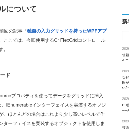
ロールについて
新
、前回の記事『
独自の入力グリッドを持ったWPFアプ
ここでは、今回使用するC1FlexGridコントロール
す。
2026
信頼
AI
2026
モード
なぜ
氏が
い2
msSourceプロパティを使ってデータをグリッドに挿入
2026
ィは、IEnumerableインターフェイスを実装するオブジ
PR
──
が、ほとんどの場合はこれより少し高いレベルで作
2026
Viewインターフェイスを実装するオブジェクトを使用しま
技術