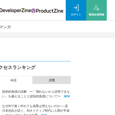
ログイン
新規
会員登録
マンガ
クセスランキング
今日
月間
技術的負債の誤解 〜「測れないから説明できな
い」を越えることと認知的負債について〜
NEW
なぜAIで速く作れても成果は増えないのか──及
川卓也氏が説く、AIネイティブ時代に人間が手放
してはいけない2つの仕事