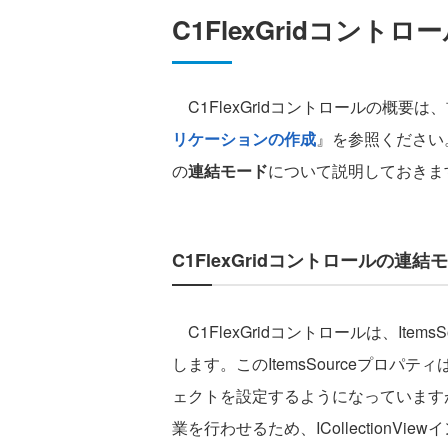
C1FlexGridコント
C1FlexGridコントロールの概要は
リケーションの作成
』を参照ください。
の
連結モード
について説明しておきま
C1FlexGridコントロールの連結
C1FlexGridコントロールは、Ite
します。このItemsSourceプロパテ
ェクトを設定するようになっています
業を行わせるため、ICollection