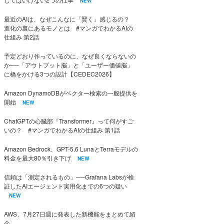
NEW
最近のAIは、なぜこんなに「賢く」感じるの？
進化の裏にあるモノとは #マンガでわかるAIの
仕組み 第2話
予定どおり作っているのに、なぜ良くならないの
か──「アウトプット脳」と「ユーザー価値脳」
に橋をかける3つの設計【CEDEC2026】
Amazon DynamoDBがベクター検索の一般提供を
開始
NEW
ChatGPTの心臓部『Transformer』って何がすご
いの？ #マンガでわかるAIの仕組み 第1話
Amazon Bedrock、GPT-5.6 LunaとTerraモデルの
料金を最大80％引き下げ
NEW
信頼は「測定されるもの」──Grafana Labsが検
証したAIエージェント実用化までの6つの疑い
NEW
AWS、7月27日週に発表した新機能をまとめて紹
介