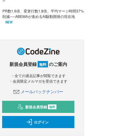
PR数1.6倍、変更行数1.8倍、平均マージ時間37%
削減──ABEMAが進めるAI駆動開発の現在地
NEW
新規会員登録
のご案内
無料
・全ての過去記事が閲覧できます
・会員限定メルマガを受信できます
メールバックナンバー
新規会員登録
無料
ログイン