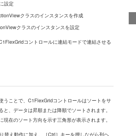
トに設定
lectionViewクラスのインスタンスを作成
lectionViewクラスのインスタンスを設定
FlexGridコントロールに連結モードで連結させる
スを使うことで、C1FlexGridコントロールはソートをサ
ると、データは昇順または降順でソートされます。
に現在のソート方向を示す三角形が表示されます。
ト切り替え動作に加え、［Ctrl］キーを押しながら列ヘ