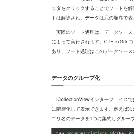
ッダをクリックすることでソートを解
トは解除され、データは元の順序で表
実際のソート処理は、データソースとして使
によって実行されます。C1FlexGr
あり、ソート処理はこのデータソース
データのグループ化
ICollectionViewインターフ
に階層化して表示できます。例えば次のコ
ゴリ名のデータを1つに集約しグルー
view
.
GroupDescriptions
.
Add
(
New
Pr