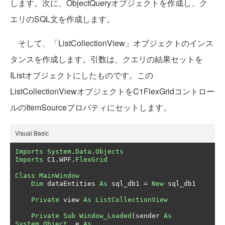
します。次に、ObjectQueryオブジェクトを作成し、ク
エリのSQL文を作成します。
そして、「ListCollectionView」オブジェクトのインス
タンスを作成します。引数は、クエリの結果セットを
IListオブジェクトにしたものです。この
ListCollectionViewオブジェクトをC1FlexGridコントロー
ルのItemSourceプロパティにセットします。
Visual Basic
Imports
System
.
Data
.
Objects
Imports
 C1
.
WPF
.
FlexGrid
Class
MainWindow
Dim
 dataEntities 
As
 sql_db1 
=
New
 sql_db1

Private
 view 
As
ListCollectionView
Private
Sub
Window_Loaded
(
sender 
As
System
.
Object
,
 e 
As