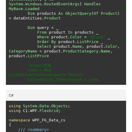
System
.
Windows
.
RoutedEventArgs
)
Handles
MyBase
.
Loaded
Dim
 products 
As
ObjectQuery
(
Of
Product
)
=
 dataEntities
.
Product
Dim
 query 
=
 _

From
 product 
In
 products _

Where
 product
.
Color
=
"Black"
 _

Order
By
 product
.
ListPrice
 _

Select
 product
.
Name
,
 product
.
Color
,
CategoryName
=
 product
.
ProductCategory
.
Name
,
product
.
ListPrice
'Viewの作成

        view = New 
ListCollectionView(query.ToList)

        C1FlexGrid1.ItemsSource = view
C#
using
System
.
Data
.
Objects
;
using
 C1
.
WPF
.
FlexGrid
;
namespace
{
/// <summary>