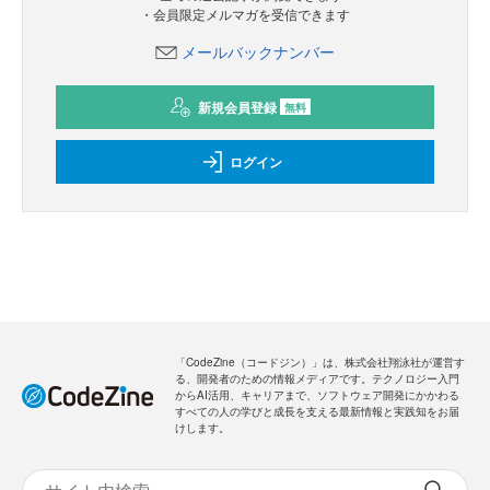
・会員限定メルマガを受信できます
メールバックナンバー
新規会員登録
無料
ログイン
「CodeZine（コードジン）」は、株式会社翔泳社が運営す
る、開発者のための情報メディアです。テクノロジー入門
からAI活用、キャリアまで、ソフトウェア開発にかかわる
すべての人の学びと成長を支える最新情報と実践知をお届
けします。