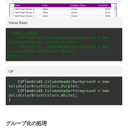
Visual Basic
'列見出しの装飾

    C1FlexGrid1.ColumnHeaderBackground = New 
SolidColorBrush(Colors.Purple)

    C1FlexGrid1.ColumnHeaderForeground = New 
SolidColorBrush(Colors.White)

End Sub
C#
    C1FlexGrid1
.
ColumnHeaderBackground
=
new
SolidColorBrush
(
Colors
.
Purple
);
    C1FlexGrid1
.
ColumnHeaderForeground
=
new
SolidColorBrush
(
Colors
.
White
);
}
グループ化の処理