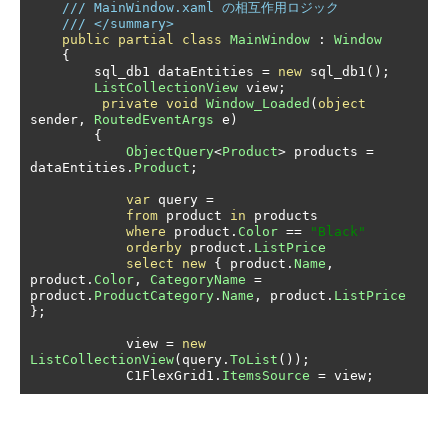
/// MainWindow.xaml の相互作用ロジック
/// </summary>
public
partial
class
MainWindow
:
Window
{
        sql_db1 dataEntities 
=
new
 sql_db1
();
ListCollectionView
 view
;
private
void
Window_Loaded
(
object
sender
,
RoutedEventArgs
 e
)
{
ObjectQuery
<
Product
>
 products 
=
dataEntities
.
Product
;
var
 query 
=
from
 product 
in
 products

where
 product
.
Color
==
"Black"
orderby
 product
.
ListPrice
select
new
{
 product
.
Name
,
product
.
Color
,
CategoryName
=
product
.
ProductCategory
.
Name
,
 product
.
ListPrice
};
            view 
=
new
ListCollectionView
(
query
.
ToList
());
            C1FlexGrid1
.
ItemsSource
=
 view
;