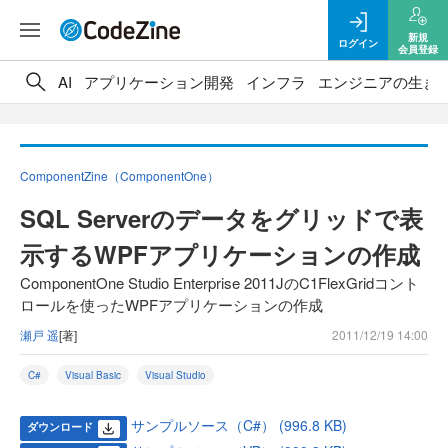
新規
ログイン
会員登録
AI
アプリケーション開発
インフラ
エンジニアの生き
ComponentZine（ComponentOne）
SQL Serverのデータをグリッドで表
示するWPFアプリケーションの作成
ComponentOne Studio Enterprise 2011JのC1FlexGridコント
ロールを使ったWPFアプリケーションの作成
瀬戸 遥
[著]
2011/12/19 14:00
C#
Visual Basic
Visual Studio
サンプルソース（C#） (996.8 KB)
ダウンロード