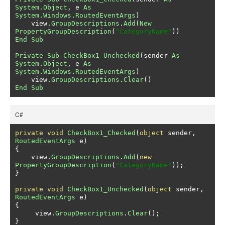
System
.
Object
,
 e 
As
System
.
Windows
.
RoutedEventArgs
)
    view
.
GroupDescriptions
.
Add
(
New
PropertyGroupDescription
(
"CategoryName"
))
End
Sub
Private
Sub
CheckBox1_Unchecked
(
sender 
As
System
.
Object
,
 e 
As
System
.
Windows
.
RoutedEventArgs
)
    view
.
GroupDescriptions
.
Clear
()
End
Sub
C#
private
void
CheckBox1_Checked
(
object
 sender
,
RoutedEventArgs
 e
)
{
    view
.
GroupDescriptions
.
Add
(
new
PropertyGroupDescription
(
"CategoryName"
));
}
private
void
CheckBox1_Unchecked
(
object
 sender
,
RoutedEventArgs
 e
)
{
     view
.
GroupDescriptions
.
Clear
();
}