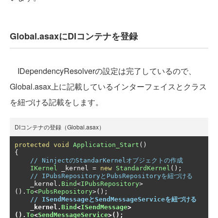
Global.asaxにDIコンテナを登録
IDependencyResolverの設定は完了しているので、
Global.asax上に記載しているインターフェイスとクラス
を紐づける記載をします。
DIコンテナの登録（Global.asax）
protected
void
Application_Start
()
{
// NinjectのStandarKernelオブジェクトの作成
IKernel
 _kernel 
=
new
StandardKernel
();
// IPubsRepositoryとPubsRepositoryを紐づける
    _kernel
.
Bind
<
IPubsRepository
>
().
To
<
PubsRepository
>();
// ISendMessageとSendMessageServiceを紐づける
_kernel
.
Bind
<
ISendMessage
>
().
To
<
SendMessageService
>();