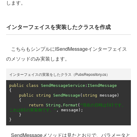
します。
インターフェイスを実装したクラスを作成
こちらもシンプルにISendMessageインターフェイス
のメソッドのみ実装します。
インターフェイスの実装をしたクラス（PubsRepository.cs）
public
class
SendMessageService
:
ISendMessage
{
public
string
SendMessage
(
string
 message
)
{
return
String
.
Format
(
"現在の日時は{0}です。
これはDIの実装例です。"
,
 message
);
}
}
SendMessageメソッドは見たとおりで、パラメータと