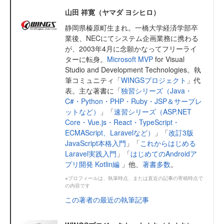
山田 祥寛（ヤマダ ヨシヒロ）
静岡県榛原町生まれ。一橋大学経済学部卒
業後、NECにてシステム企画業務に携わる
が、2003年4月に念願かなってフリーライ
ターに転身。
Microsoft MVP
for Visual
Studio and Development Technologies。執
筆コミュニティ「
WINGSプロジェクト
」代
表。主な著書に「
独習シリーズ（Java・
C#・Python・PHP・Ruby・JSP＆サーブレ
ットなど）
」「
速習シリーズ（ASP.NET
Core・Vue.js・React・TypeScript・
ECMAScript、Laravelなど）
」「
改訂3版
JavaScript本格入門
」「
これからはじめる
Laravel実践入門
」「
はじめてのAndroidア
プリ開発 Kotlin編
」他、
著書多数
。
※プロフィールは、執筆時点、または直近の記事の寄稿時点で
の内容です
この著者の最近の執筆記事