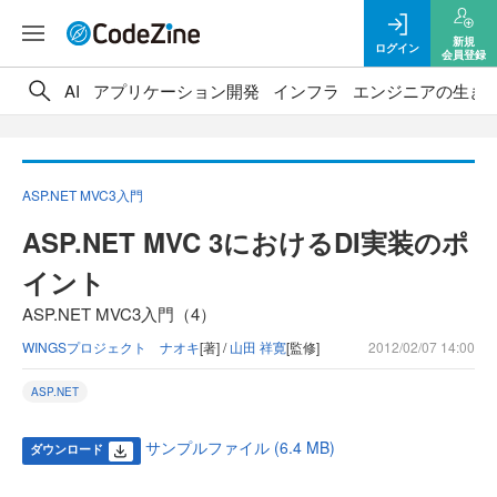
新規
ログイン
会員登録
AI
アプリケーション開発
インフラ
エンジニアの生き
ASP.NET MVC3入門
ASP.NET MVC 3におけるDI実装のポ
イント
ASP.NET MVC3入門（4）
WINGSプロジェクト ナオキ
[著] /
山田 祥寛
[監修]
2012/02/07 14:00
ASP.NET
サンプルファイル (6.4 MB)
ダウンロード