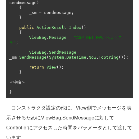
sendmessage
)
{
        _sm 
=
 sendmessage
;
}
public
ActionResult
Index
()
{
ViewBag
.
Message
=
"ASP.NET MVC へようこ
そ"
;
ViewBag
.
SendMessage
=
_sm
.
SendMessage
(
System
.
DateTime
.
Now
.
ToString
());
return
View
();
}
＜中略＞
}
コンストラクタ設定の他に、View側でメッセージを表
示させるためにViewBag.SendMessageに対して
Controllerにアクセスした時間をパラメータとして渡して
います。