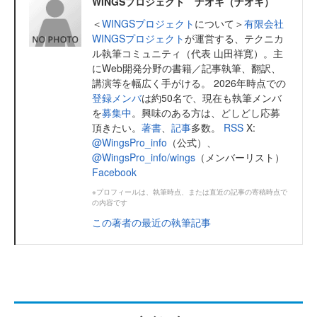
WINGSプロジェクト ナオキ（ナオキ）
＜
WINGSプロジェクト
について＞
有限会社
WINGSプロジェクト
が運営する、テクニカ
ル執筆コミュニティ（代表 山田祥寛）。主
にWeb開発分野の書籍／記事執筆、翻訳、
講演等を幅広く手がける。 2026年時点での
登録メンバ
は約50名で、現在も執筆メンバ
を
募集中
。興味のある方は、どしどし応募
頂きたい。
著書
、
記事
多数。
RSS
X:
@WingsPro_info
（公式）、
@WingsPro_info/wings
（メンバーリスト）
Facebook
※プロフィールは、執筆時点、または直近の記事の寄稿時点で
の内容です
この著者の最近の執筆記事