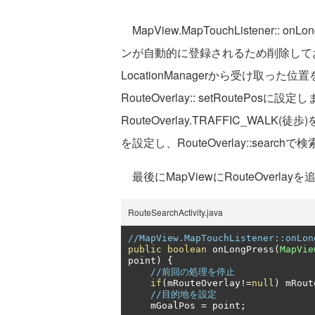
MapView.MapTouchListener:
ンが自動的に登録されるため削除しておき
LocationManagerから受け取
RouteOverlay:: setRoutePo
RouteOverlay.TRAFFIC_WALK(徒歩)
を設定し、RouteOverlay::searc
最後にMapViewにRouteOverla
RouteSearchActivity.java
//MapView.MapTouchListener::o
public
boolean
 onLongPress
(
MapVie
point
)
{
//前回の処理を停止
if
(
mRouteOverlay
!=
null
)
 mRout
//目的地を設定
    mGoalPos 
=
 point
;