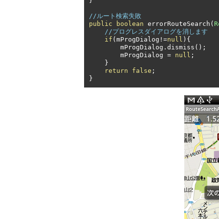
}
//ルート検索失敗
public
boolean
 errorRouteSearch
(
R
//プログレスダイアログを消します
if
(
mProgDialog
!=
null
){
        mProgDialog
.
dismiss
();
        mProgDialog 
=
null
;
}
return
false
;
}