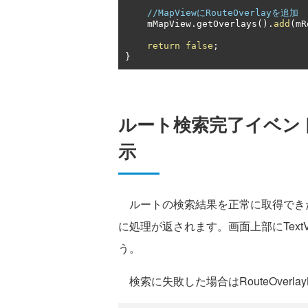
//MapViewにRouteOverlayを追加
    mMapView
.
getOverlays
().
add
(
mR
return
false
;
}
ルート検索完了イベン
示
ルートの検索結果を正常に取得できた場合、RouteO
に処理が返されます。画面上部にTex
う。
検索に失敗した場合はRouteOverlayLis