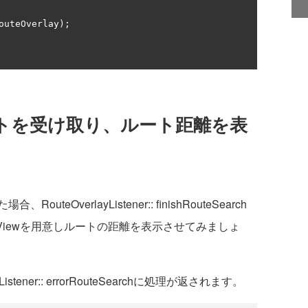
outeOverlay
);
トを受け取り、ルート距離を表
verlayListener:: finishRouteSearch
tViewを用意しルートの距離を表示させてみましょ
tener:: errorRouteSearchに処理が返されます。