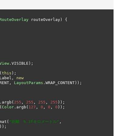
RouteOverlay
 routeOverlay
)
{
View
.
VISIBLE
);
(
this
);
Label
,
new
RENT
,
LayoutParams
.
WRAP_CONTENT
));
.
argb
(
255
,
255
,
255
,
255
));
(
Color
.
argb
(
127
,
0
,
0
,
0
));
mat
(
"距離　%.3fキロメートル"
,
));