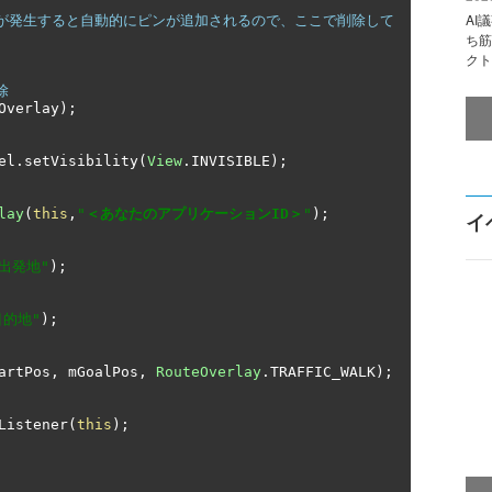
AI
essが発生すると自動的にピンが追加されるので、ここで削除して
ち筋
クト
除
Overlay
);
el
.
setVisibility
(
View
.
INVISIBLE
);
lay
(
this
,
"
＜あなたのアプリケーションID＞
"
);
イ
"出発地"
);
目的地"
);
artPos
,
 mGoalPos
,
RouteOverlay
.
TRAFFIC_WALK
);
Listener
(
this
);