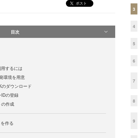
ポスト
3
4
目次
5
6
Kを利用するには
リ開発環境を用意
7
p SDKのダウンロード
ンIDの登録
8
トの作成
9
リを作る