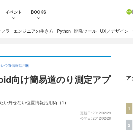
イベント
BOOKS
ンフラ
エンジニアの生き方
Python
開発ツール
UX／デザイン
ない位置情報活用術
roid向け簡易道のり測定アプ
ア
たい外せない位置情報活用術（1）
1
更新日: 2012/02/29
公開日: 2012/02/28
2