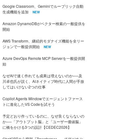
Google Classroom、Geminiでルーブリック自動
生成機能を追加
NEW
Amazon DynamoDBがベクター検索の一般提供を
開始
AWS Transform、継続的モダナイズ機能を全リー
ジョンで一般提供開始
NEW
Azure DevOps Remote MCP Serverを一般提供開
始
なぜAIで速く作れても成果は増えないのか──及
川卓也氏が説く、AIネイティブ時代に人間が手放
してはいけない2つの仕事
Copilot Agents Windowでエージェントファース
トに進化したVS Codeを試そう
予定どおり作っているのに、なぜ良くならないの
か──「アウトプット脳」と「ユーザー価値脳」
に橋をかける3つの設計【CEDEC2026】
ChatGPTの心臓部『Transformer』って何がすご