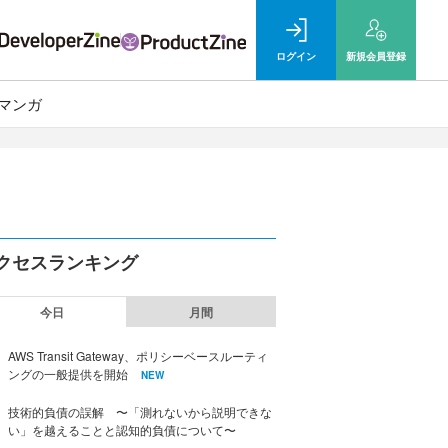
ログイン
新規
会員登録
マンガ
クセスランキング
今日
月間
AWS Transit Gateway、ポリシーベースルーティ
ングの一般提供を開始
NEW
技術的負債の誤解 〜「測れないから説明できな
い」を越えることと認知的負債について〜