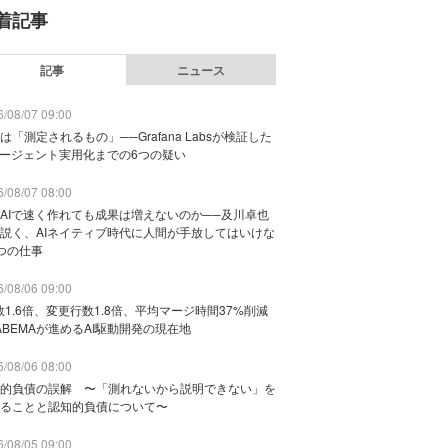
着記事
記事
ニュース
/08/07 09:00
は「測定されるもの」──Grafana Labsが検証した
エージェント実用化までの6つの疑い
/08/07 08:00
AIで速く作れても成果は増えないのか──及川卓也
説く、AIネイティブ時代に人間が手放してはいけな
つの仕事
/08/06 09:00
数1.6倍、変更行数1.8倍、平均マージ時間37%削減
ABEMAが進めるAI駆動開発の現在地
/08/06 08:00
的負債の誤解 〜「測れないから説明できない」を
ることと認知的負債について〜
/08/05 09:00