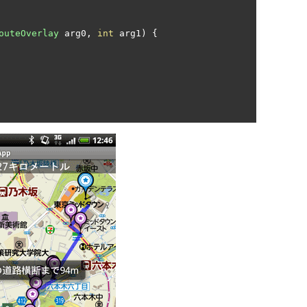
outeOverlay
 arg0
,
int
 arg1
)
{