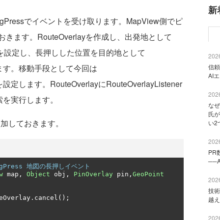
新
: onLongPressでイベントを受け取ります。MapView側でピ
ます。RouteOverlayを作成し、出発地として
った位置を設定し、長押しした位置を目的地として
2026
sに設定します。移動手段として今回は
信頼
AI
を設定します。RouteOverlayにRouteOverlayListener
2026
hで検索を実行します。
なぜ
氏が
yを追加しておきます。
い2
2026
PR
──
nLongPress 地図の長押しイベント
w
 map
,
Object
 obj
,
PinOverlay
 pin
,
GeoPoint
2026
技術
eOverlay
.
cancel
();
越え
2026