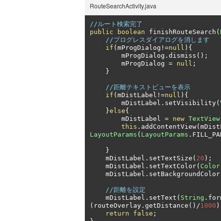
RouteSearchActivity.java
//ルート検索完了
public
boolean
 finishRouteSearch
(
//プログレスダイアログを消します
if
(
mProgDialog
!=
null
){
        mProgDialog
.
dismiss
();
        mProgDialog 
=
null
;
}
//距離テキストビューを表示
if
(
mDistLabel
!=
null
){
        mDistLabel
.
setVisibility
(
}
else
{
        mDistLabel 
=
new
TextView
this
.
addContentView
(
mDist
LayoutParams
(
LayoutParams
.
FILL_PA
}
    mDistLabel
.
setTextSize
(
20
);
    mDistLabel
.
setTextColor
(
Color
    mDistLabel
.
setBackgroundColor
//距離を設定
    mDistLabel
.
setText
(
String
.
for
(
routeOverlay
.
getDistance
()/
1000
)
return
false
;