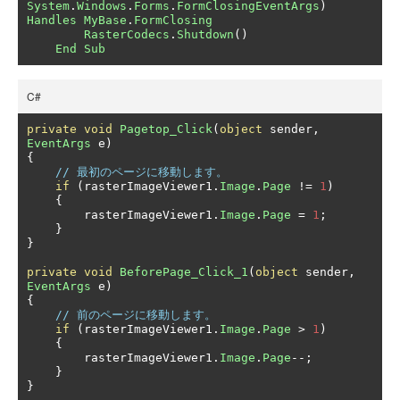
System
.
Windows
.
Forms
.
FormClosingEventArgs
)
Handles
MyBase
.
FormClosing
RasterCodecs
.
Shutdown
()
End
Sub
C#
private
void
Pagetop_Click
(
object
 sender
,
EventArgs
 e
)
{
// 最初のページに移動します。
if
(
rasterImageViewer1
.
Image
.
Page
!=
1
)
{
        rasterImageViewer1
.
Image
.
Page
=
1
;
}
}
private
void
BeforePage_Click_1
(
object
 sender
,
EventArgs
 e
)
{
// 前のページに移動します。
if
(
rasterImageViewer1
.
Image
.
Page
>
1
)
{
        rasterImageViewer1
.
Image
.
Page
--;
}
}