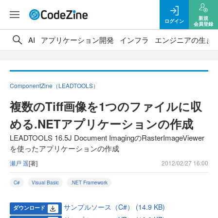
新規
ログイン
会員登録
AI
アプリケーション開発
インフラ
エンジニアの生き
ComponentZine（LEADTOOLS）
複数のTiff画像を1つのファイルに収
める.NETアプリケーションの作成
LEADTOOLS 16.5J Document ImagingのRasterImageViewer
を使ったアプリケーションの作成
瀬戸 遥
[著]
2012/02/27 16:00
C#
Visual Basic
.NET Framework
サンプルソース（C#） (14.9 KB)
ダウンロード