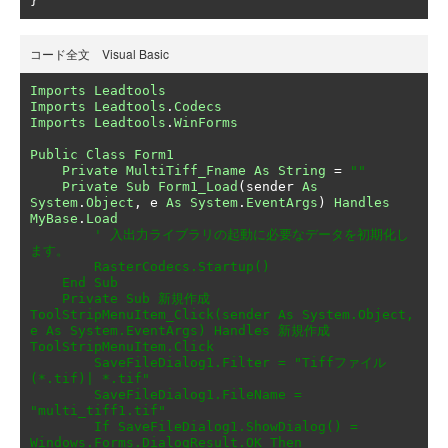
}
コード全文 Visual Basic
Imports
Leadtools
Imports
Leadtools
.
Codecs
Imports
Leadtools
.
WinForms
Public
Class
Form1
Private
MultiTiff_Fname
As
String
=
""
Private
Sub
Form1_Load
(
sender 
As
System
.
Object
,
 e 
As
System
.
EventArgs
)
Handles
MyBase
.
Load
' 入出力ライブラリの起動に必要なデータを初期化し
ます。

        RasterCodecs.Startup()

    End Sub

    Private Sub 新規作成
ToolStripMenuItem_Click(sender As System.Object, 
e As System.EventArgs) Handles 新規作成
ToolStripMenuItem.Click

        SaveFileDialog1.Filter = "Tiffファイル
(*.tif)| *.tif"

        SaveFileDialog1.FileName = 
"multi_tiff1.tif"

        If SaveFileDialog1.ShowDialog() = 
Windows.Forms.DialogResult.OK Then
