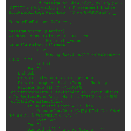
            If MessageBox.Show("次のファイル名でマル
チTIFFファイルを作成します。" + Environment.NewLine + 
SaveFileDialog1.FileName, "ファイル作成の確認", _

MessageBoxButtons.OKCancel, _

MessageBoxIcon.Question) = 
Windows.Forms.DialogResult.OK Then

                MultiTiff_Fname = 
SaveFileDialog1.FileName

            Else

                MessageBox.Show("ファイルの作成を中
止しました")

            End If

        End If

    End Sub

    Private filecount As Integer = 0

    Private image As RasterImage = Nothing

    Private Sub TIFFファイルの追加
ToolStripMenuItem_Click(sender As System.Object, 
e As System.EventArgs) Handles TIFFファイルの追加
ToolStripMenuItem.Click

        If MultiTiff_Fname = "" Then

            MessageBox.Show("保存するTiffファイルが
ありません。新規に作成してください")

            Exit Sub

        End If

        Dim add_tiff_fname As String = ""
