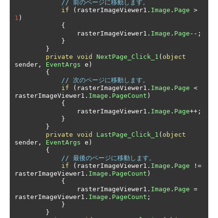
// 前のページに移動します。
if
(
rasterImageViewer1
.
Image
.
Page
>
1
)
{
                rasterImageViewer1
.
Image
.
Page
--;
}
}
private
void
NextPage_Click_1
(
object
sender
,
EventArgs
 e
)
{
// 次のページに移動します。
if
(
rasterImageViewer1
.
Image
.
Page
<
rasterImageViewer1
.
Image
.
PageCount
)
{
                rasterImageViewer1
.
Image
.
Page
++;
}
}
private
void
LastPage_Click_1
(
object
sender
,
EventArgs
 e
)
{
// 最後のページに移動します。
if
(
rasterImageViewer1
.
Image
.
Page
!=
rasterImageViewer1
.
Image
.
PageCount
)
{
                rasterImageViewer1
.
Image
.
Page
=
rasterImageViewer1
.
Image
.
PageCount
;
}
}