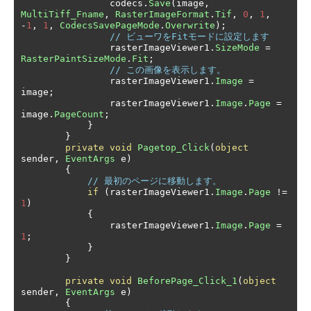
                codecs
.
Save
(
image
,
MultiTiff_Fname
,
RasterImageFormat
.
Tif
,
0
,
1
,
-
1
,
1
,
CodecsSavePageMode
.
Overwrite
);
// ビューワをFitモードに設定します
                rasterImageViewer1
.
SizeMode
=
RasterPaintSizeMode
.
Fit
;
// この画像を表示します。
                rasterImageViewer1
.
Image
=
image
;
                rasterImageViewer1
.
Image
.
Page
=
image
.
PageCount
;
}
}
private
void
Pagetop_Click
(
object
sender
,
EventArgs
 e
)
{
// 最初のページに移動します。
if
(
rasterImageViewer1
.
Image
.
Page
!=
1
)
{
                rasterImageViewer1
.
Image
.
Page
=
1
;
}
}
private
void
BeforePage_Click_1
(
object
sender
,
EventArgs
 e
)
{