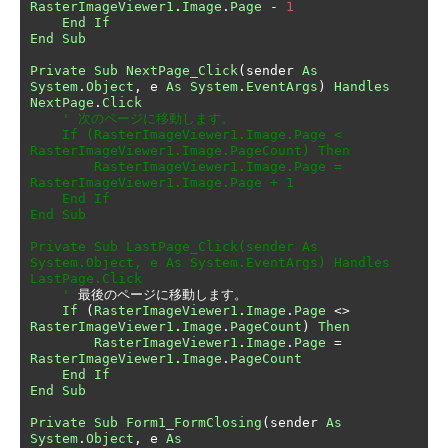
RasterImageViewer1
.
Image
.
Page
-
1
End
If
End
Sub
Private
Sub
NextPage_Click
(
sender 
As
System
.
Object
,
 e 
As
System
.
EventArgs
)
Handles
NextPage
.
Click
' 次のページに移動します。

    If (RasterImageViewer1.Image.Page < 
RasterImageViewer1.Image.PageCount) Then

        RasterImageViewer1.Image.Page = 
RasterImageViewer1.Image.Page + 1

    End If

End Sub

Private Sub LastPage_Click(sender As 
System.Object, e As System.EventArgs) Handles 
LastPage.Click

    '
最後のページに移動します。
If
(
RasterImageViewer1
.
Image
.
Page
<>
RasterImageViewer1
.
Image
.
PageCount
)
Then
RasterImageViewer1
.
Image
.
Page
=
RasterImageViewer1
.
Image
.
PageCount
End
If
End
Sub
Private
Sub
Form1_FormClosing
(
sender 
As
System
.
Object
,
 e 
As