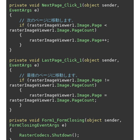
private
void
NextPage_Click_1
(
object
 sender
,
EventArgs
 e
)
{
// 次のページに移動します。
if
(
rasterImageViewer1
.
Image
.
Page
<
rasterImageViewer1
.
Image
.
PageCount
)
{
        rasterImageViewer1
.
Image
.
Page
++;
}
}
private
void
LastPage_Click_1
(
object
 sender
,
EventArgs
 e
)
{
// 最後のページに移動します。
if
(
rasterImageViewer1
.
Image
.
Page
!=
rasterImageViewer1
.
Image
.
PageCount
)
{
        rasterImageViewer1
.
Image
.
Page
=
rasterImageViewer1
.
Image
.
PageCount
;
}
}
private
void
Form1_FormClosing
(
object
 sender
,
FormClosingEventArgs
 e
)
{
RasterCodecs
.
Shutdown
();