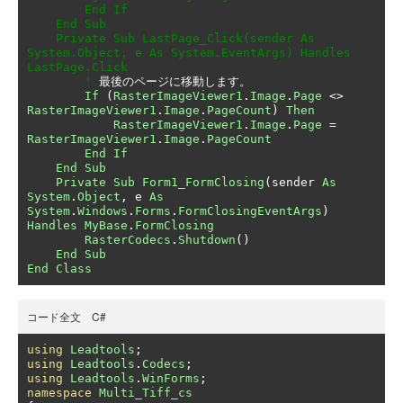
        End If

    End Sub

    Private Sub LastPage_Click(sender As 
System.Object, e As System.EventArgs) Handles 
LastPage.Click

        '
最後のページに移動します。
If
(
RasterImageViewer1
.
Image
.
Page
<>
RasterImageViewer1
.
Image
.
PageCount
)
Then
RasterImageViewer1
.
Image
.
Page
=
RasterImageViewer1
.
Image
.
PageCount
End
If
End
Sub
Private
Sub
Form1_FormClosing
(
sender 
As
System
.
Object
,
 e 
As
System
.
Windows
.
Forms
.
FormClosingEventArgs
)
Handles
MyBase
.
FormClosing
RasterCodecs
.
Shutdown
()
End
Sub
End
Class
コード全文 C#
using
Leadtools
;
using
Leadtools
.
Codecs
;
using
Leadtools
.
WinForms
;
namespace
Multi_Tiff_cs