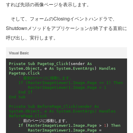
すれば先頭の画像ページを表示します。
そして、フォームのClosingイベントハンドラで、
Shutdownメソッドをアプリケーションが終了する直前に
呼び出し、実行します。
Visual Basic
Private
Sub
Pagetop_Click
(
sender 
As
System
.
Object
,
 e 
As
System
.
EventArgs
)
Handles
Pagetop
.
Click
' 最初のページに移動します。

    If (RasterImageViewer1.Image.Page <> 1) Then

        RasterImageViewer1.Image.Page = 1

    End If

End Sub

Private Sub BeforePage_Click(sender As 
System.Object, e As System.EventArgs) Handles 
BeforePage.Click

    '
前のページに移動します。
If
(
RasterImageViewer1
.
Image
.
Page
>
1
)
Then
RasterImageViewer1
.
Image
.
Page
=