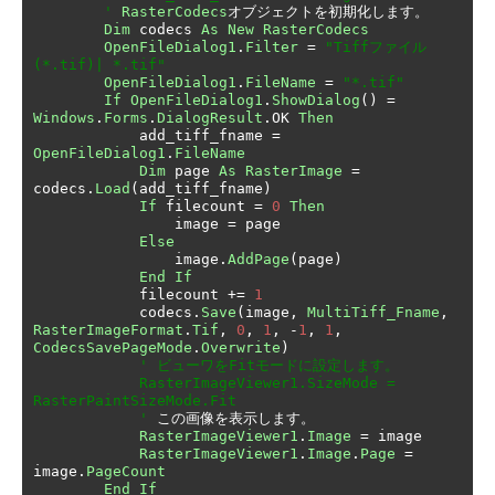
        '
RasterCodecs
オブジェクトを初期化します。
Dim
 codecs 
As
New
RasterCodecs
OpenFileDialog1
.
Filter
=
"Tiffファイル
(*.tif)| *.tif"
OpenFileDialog1
.
FileName
=
"*.tif"
If
OpenFileDialog1
.
ShowDialog
()
=
Windows
.
Forms
.
DialogResult
.
OK 
Then
            add_tiff_fname 
=
OpenFileDialog1
.
FileName
Dim
 page 
As
RasterImage
=
codecs
.
Load
(
add_tiff_fname
)
If
 filecount 
=
0
Then
                image 
=
 page

Else
                image
.
AddPage
(
page
)
End
If
            filecount 
+=
1
            codecs
.
Save
(
image
,
MultiTiff_Fname
,
RasterImageFormat
.
Tif
,
0
,
1
,
-
1
,
1
,
CodecsSavePageMode
.
Overwrite
)
' ビューワをFitモードに設定します。

            RasterImageViewer1.SizeMode = 
RasterPaintSizeMode.Fit

            '
この画像を表示します。
RasterImageViewer1
.
Image
=
 image

RasterImageViewer1
.
Image
.
Page
=
image
.
PageCount
End
If