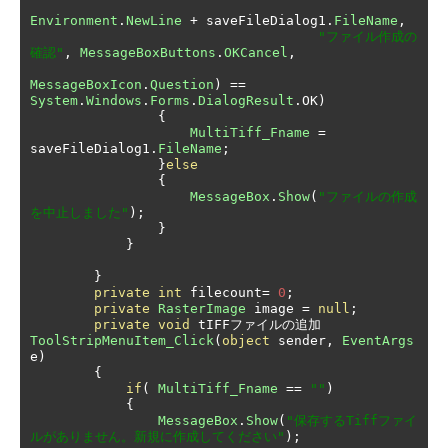
Environment
.
NewLine
+
 saveFileDialog1
.
FileName
,
"ファイル作成の
確認"
,
MessageBoxButtons
.
OKCancel
,
MessageBoxIcon
.
Question
)
==
System
.
Windows
.
Forms
.
DialogResult
.
OK
)
{
MultiTiff_Fname
=
saveFileDialog1
.
FileName
;
}
else
{
MessageBox
.
Show
(
"ファイルの作成
を中止しました"
);
}
}
}
private
int
 filecount
=
0
;
private
RasterImage
 image 
=
null
;
private
void
 tIFF
ファイルの追加
ToolStripMenuItem_Click
(
object
 sender
,
EventArgs
e
)
{
if
(
MultiTiff_Fname
==
""
)
{
MessageBox
.
Show
(
"保存するTiffファイ
ルがありません。新規に作成してください"
);