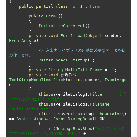
{
public
partial
class
Form1
:
Form
{
public
Form1
()
{
InitializeComponent
();
}
private
void
Form1_Load
(
object
 sender
,
EventArgs
 e
)
{
// 入出力ライブラリの起動に必要なデータを初
期化します。
RasterCodecs
.
Startup
();
}
private
String
MultiTiff_Fname
=
""
;
private
void
新規作成
ToolStripMenuItem_Click
(
object
 sender
,
EventArgs
e
)
{
this
.
saveFileDialog1
.
Filter
=
"Tiff
ファイル(*.tif)| *.tif"
;
this
.
saveFileDialog1
.
FileName
=
"multi_tiff1.tif"
;
if
(
this
.
saveFileDialog1
.
ShowDialog
()
==
System
.
Windows
.
Forms
.
DialogResult
.
OK
)
{
if
(
MessageBox
.
Show
(
"次のファイル名
でマルチTIFFファイルを作成します。"
+