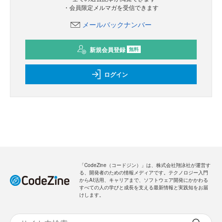
・会員限定メルマガを受信できます
メールバックナンバー
新規会員登録
無料
ログイン
「CodeZine（コードジン）」は、株式会社翔泳社が運営す
る、開発者のための情報メディアです。テクノロジー入門
からAI活用、キャリアまで、ソフトウェア開発にかかわる
すべての人の学びと成長を支える最新情報と実践知をお届
けします。