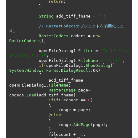
return
;
}
String
 add_tiff_fname 
=
""
;
// RasterCodecsオブジェクトを初期化しま
す。
RasterCodecs
 codecs 
=
new
RasterCodecs
();
            openFileDialog1
.
Filter
=
"Tiffファイル
(*.tif)| *.tif"
;
            openFileDialog1
.
FileName
=
"*.tif"
;
if
(
openFileDialog1
.
ShowDialog
()
==
System
.
Windows
.
Forms
.
DialogResult
.
OK
)
{
                add_tiff_fname 
=
openFileDialog1
.
FileName
;
RasterImage
 page
=
codecs
.
Load
(
add_tiff_fname
);
if
(
filecount 
==
0
)
{
                    image 
=
 page
;
}
else
{
                    image
.
AddPage
(
page
);
}
                filecount 
+=
1
;