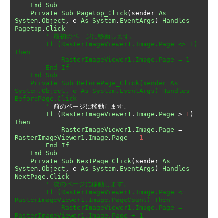
End
Sub
Private
Sub
Pagetop_Click
(
sender 
As
System
.
Object
,
 e 
As
System
.
EventArgs
)
Handles
Pagetop
.
Click
' 最初のページに移動します。

        If (RasterImageViewer1.Image.Page <> 1) 
Then

            RasterImageViewer1.Image.Page = 1

        End If

    End Sub

    Private Sub BeforePage_Click(sender As 
System.Object, e As System.EventArgs) Handles 
BeforePage.Click

        '
前のページに移動します。
If
(
RasterImageViewer1
.
Image
.
Page
>
1
)
Then
RasterImageViewer1
.
Image
.
Page
=
RasterImageViewer1
.
Image
.
Page
-
1
End
If
End
Sub
Private
Sub
NextPage_Click
(
sender 
As
System
.
Object
,
 e 
As
System
.
EventArgs
)
Handles
NextPage
.
Click
' 次のページに移動します。

        If (RasterImageViewer1.Image.Page < 
RasterImageViewer1.Image.PageCount) Then

            RasterImageViewer1.Image.Page = 
RasterImageViewer1.Image.Page + 1
