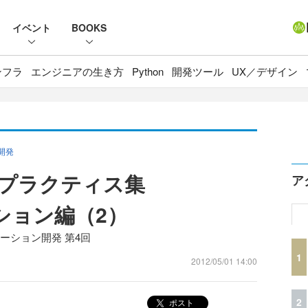
イベント
BOOKS
ンフラ
エンジニアの生き方
Python
開発ツール
UX／デザイン
ン開発
ベストプラクティス集
ア
ーション編（2）
リケーション開発 第4回
1
2012/05/01 14:00
2
ポスト