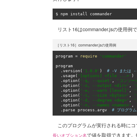
$ npm install commander
リスト16はcommander.jsの使用例
［リスト16］commander.jsの使用例
program 
=
require
'commander'
program

.
version
(
'1.0.0'
)
# -V または 
.
usage
(
'[options] <file ...>'
)
.
option
(
'-q, --quiet'
,
'コンソー
.
option
(
'-o, --output <dir>'
,
.
option
(
'-w, --warn [level]'
,
.
option
(
'-s, --size <bytes>'
,
.
option
(
'-d, --degree <deg>'
,
.
option
(
'-n, --names <names>'
,
.
parse process
.
argv  
# プログラ
このプログラムが実行される時にコ
で値を取得できます。例え
長いオプション名