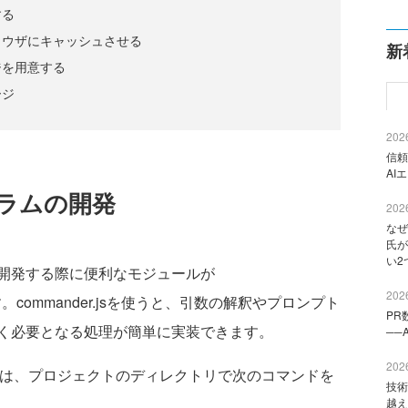
する
ラウザにキャッシュさせる
新
ジを用意する
ージ
2026
信頼
AI
ラムの開発
2026
なぜ
氏が
い2
開発する際に便利なモジュールが
2026
。commander.jsを使うと、引数の解釈やプロンプト
PR
く必要となる処理が簡単に実装できます。
──
2026
するには、プロジェクトのディレクトリで次のコマンドを
技術
越え