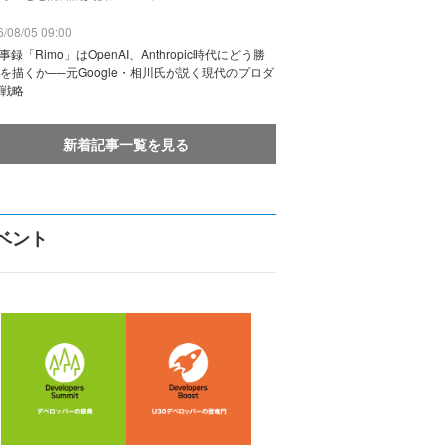
/08/05 09:00
議事録「Rimo」はOpenAI、Anthropic時代にどう勝
を描くか──元Google・相川氏が説く現代のプロダ
戦略
新着記事一覧を見る
ベント