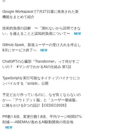
Google Workspaceで7月27日週に発表された新
機能をまとめて紹介
技術的負債の誤解 〜「測れないから説明できな
い」を越えることと認知的負債について〜
NEW
GitHub Spark、新規ユーザーの受け入れを停止し
8月にサービス終了へ
NEW
ChatGPTの心臓部『Transformer』って何がすご
いの？ #マンガでわかるAIの仕組み 第1話
TypeScriptを実行可能なネイティブバイナリにコ
ンパイルする「scriptc」公開
予定どおり作っているのに、なぜ良くならないの
か──「アウトプット脳」と「ユーザー価値脳」
に橋をかける3つの設計【CEDEC2026】
PR数1.6倍、変更行数1.8倍、平均マージ時間37%
削減──ABEMAが進めるAI駆動開発の現在地
NEW