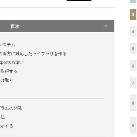
3
目次
4
ルシステム
5
ウザの両方に対応したライブラリを作る
exportsの違い
6
を取得する
受け取り
7
8
グラムの開発
方法
9
表示する