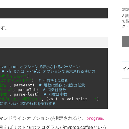
2026
AI
ち筋
クト
です。
--version オプションで表示されるバージョン
イ
# -h または --help オプションで表示される使い方
ル出力をしない'
)
'出力ディレクトリ'
)
# 引数を1つ取る
'警告'
,
 parseInt
)
# 引数は整数で指定は任意
'サイズ'
,
 parseInt
)
# 引数は整数
'度数'
,
 parseFloat
)
# 引数は小数
'名前（カンマ区切り）'
,
(
val
)
->
 val
.
split 
','
)
ムに渡された引数の解釈を実行する
マンドラインオプションが指定されると、
program.
ばリスト16のプログラムがmyprog.coffeeという