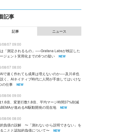
着記事
記事
ニュース
/08/07 09:00
は「測定されるもの」──Grafana Labsが検証した
エージェント実用化までの6つの疑い
NEW
/08/07 08:00
AIで速く作れても成果は増えないのか──及川卓也
説く、AIネイティブ時代に人間が手放してはいけな
つの仕事
NEW
/08/06 09:00
数1.6倍、変更行数1.8倍、平均マージ時間37%削減
ABEMAが進めるAI駆動開発の現在地
NEW
/08/06 08:00
的負債の誤解 〜「測れないから説明できない」を
ることと認知的負債について〜
NEW