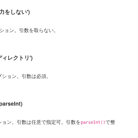
ール出力をしない')
ション。引数を取らない。
 '出力ディレクトリ')
プション。引数は必須。
 parseInt)
ション。引数は任意で指定可。引数を
で整
parseInt()