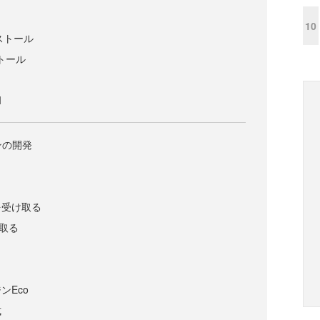
10
ンストール
ストール
I
ンの開発
を受け取る
け取る
ンEco
式