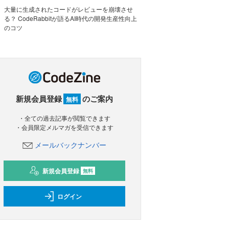
大量に生成されたコードがレビューを崩壊させ
る？ CodeRabbitが語るAI時代の開発生産性向上
のコツ
新規会員登録
のご案内
無料
・全ての過去記事が閲覧できます
・会員限定メルマガを受信できます
メールバックナンバー
新規会員登録
無料
ログイン