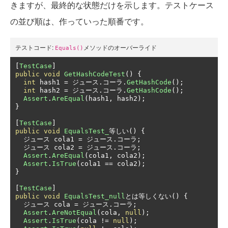
きますが、最終的な状態だけを示します。テストケース
の並び順は、作っていった順番です。
テストコード:
メソッドのオーバーライド
Equals()
[
TestCase
]
public
void
GetHashCodeTest
()
{
int
 hash1 
=
ジュース.コーラ.
GetHashCode
();
int
 hash2 
=
ジュース.コーラ.
GetHashCode
();
Assert
.
AreEqual
(
hash1
,
 hash2
);
}
[
TestCase
]
public
void
EqualsTest_
等しい()
{
ジュース
 cola1 
=
ジュース.コーラ;
ジュース
 cola2 
=
ジュース.コーラ;
Assert
.
AreEqual
(
cola1
,
 cola2
);
Assert
.
IsTrue
(
cola1 
==
 cola2
);
}
[
TestCase
]
public
void
EqualsTest_null
とは等しくない()
{
ジュース
 cola 
=
ジュース.コーラ;
Assert
.
AreNotEqual
(
cola
,
null
);
Assert
.
IsTrue
(
cola 
!=
null
);