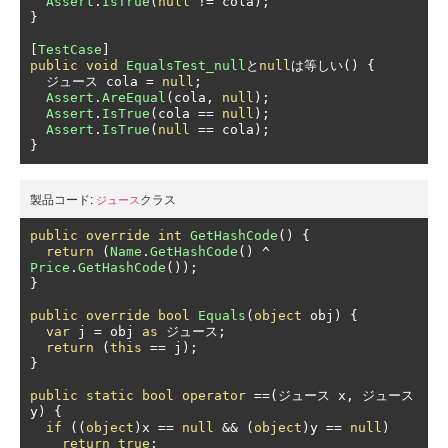
Assert
.
IsTrue
(
null
!=
 cola
);
}
[
TestCase
]
public
void
EqualsTest_null
と
null
は等しい()
{
ジュース
 cola 
=
null
;
Assert
.
AreEqual
(
cola
,
null
);
Assert
.
IsTrue
(
cola 
==
null
);
Assert
.
IsTrue
(
null
==
 cola
);
}
製品コード:
クラス
ジュース
public
override
int
GetHashCode
()
{
return
(
Name
.
GetHashCode
()
^
Price
.
GetHashCode
());
}
public
override
bool
Equals
(
object
 obj
)
{
var
 j 
=
 obj 
as
ジュース;
return
(
this
==
 j
);
}
public
static
bool
operator
==(ジュース
 x
,
ジュース
y
)
{
if
((
object
)
x 
==
null
&&
(
object
)
y 
==
null
)
return
true
;