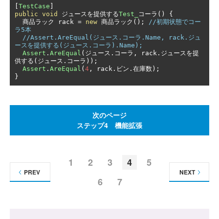
[
TestCase
]
public
void
ジュースを提供する
Test_
コーラ()
{
商品ラック
 rack 
=
new
商品ラック();
//初期状態でコー
ラ5本
//Assert.AreEqual(ジュース.コーラ.Name, rack.ジュ
ースを提供する(ジュース.コーラ).Name);
Assert
.
AreEqual
(ジュース.コーラ,
 rack
.ジュースを提
供する(ジュース.コーラ));
Assert
.
AreEqual
(
4
,
 rack
.ビン.在庫数);
}
次のページ
ステップ4 機能拡張
1
2
3
4
5
PREV
NEXT
6
7