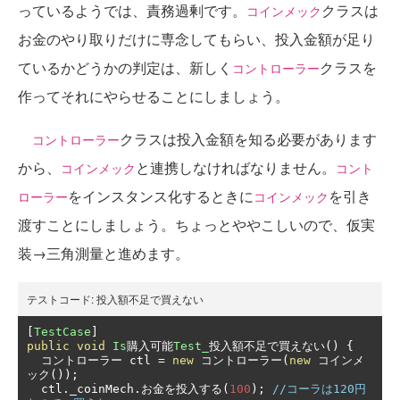
っているようでは、責務過剰です。
クラスは
コインメック
お金のやり取りだけに専念してもらい、投入金額が足り
ているかどうかの判定は、新しく
クラスを
コントローラー
作ってそれにやらせることにしましょう。
クラスは投入金額を知る必要があります
コントローラー
から、
と連携しなければなりません。
コインメック
コント
をインスタンス化するときに
を引き
ローラー
コインメック
渡すことにしましょう。ちょっとややこしいので、仮実
装→三角測量と進めます。
テストコード:
投入額不足で買えない
[
TestCase
]
public
void
Is
購入可能
Test_
投入額不足で買えない()
{
コントローラー
 ctl 
=
new
コントローラー(
new
コインメ
ック());
  ctl
.
_coinMech
.お金を投入する(
100
);
//コーラは120円