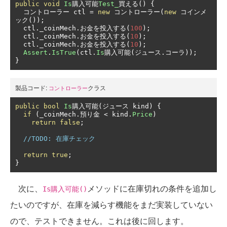
public
void
Is
購入可能
Test_
買える()
{
コントローラー
 ctl 
=
new
コントローラー(
new
コインメ
ック());
  ctl
.
_coinMech
.お金を投入する(
100
);
  ctl
.
_coinMech
.お金を投入する(
10
);
  ctl
.
_coinMech
.お金を投入する(
10
);
Assert
.
IsTrue
(
ctl
.
Is
購入可能(ジュース.コーラ));
}
製品コード:
クラス
コントローラー
public
bool
Is
購入可能(ジュース
 kind
)
{
if
(
_coinMech
.預り金
<
 kind
.
Price
)
return
false
;
//TODO: 在庫チェック
return
true
;
}
次に、
メソッドに在庫切れの条件を追加し
Is購入可能()
たいのですが、在庫を減らす機能をまだ実装していない
ので、テストできません。これは後に回します。