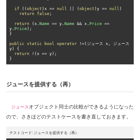
if
((
object
)
x 
==
null
||
(
object
)
y 
==
null
)
return
false
;
return
(
x
.
Name
==
 y
.
Name
&&
 x
.
Price
==
y
.
Price
);
}
public
static
bool
operator
!=(ジュース
 x
,
ジュース
y
)
{
return
!(
x 
==
 y
);
}
ジュースを提供する（再）
オブジェクト同士の比較ができるようになった
ジュース
ので、さきほどのテストケースを書き直しておきます。
テストコード:
ジュースを提供する（再）