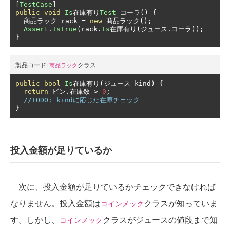
[
TestCase
]
public
void
Is
在庫有り
Test_
コーラ()
{
商品ラック
 rack 
=
new
商品ラック();
Assert
.
IsTrue
(
rack
.
Is
在庫有り(ジュース.コーラ));
}
製品コード:
クラス
商品ラック
public
bool
Is
在庫有り(ジュース
 kind
)
{
return
ビン.在庫数
>
0
;
//TODO: kindに応じた在庫チェック
}
投入金額が足りているか
次に、投入金額が足りているかチェックできなければ
なりません。投入金額は
クラスが知っていま
コインメック
す。しかし、
クラスがジュースの値段まで知
コインメック