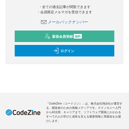
・全ての過去記事が閲覧できます
・会員限定メルマガを受信できます
メールバックナンバー
新規会員登録
無料
ログイン
「CodeZine（コードジン）」は、株式会社翔泳社が運営す
る、開発者のための情報メディアです。テクノロジー入門
からAI活用、キャリアまで、ソフトウェア開発にかかわる
すべての人の学びと成長を支える最新情報と実践知をお届
けします。