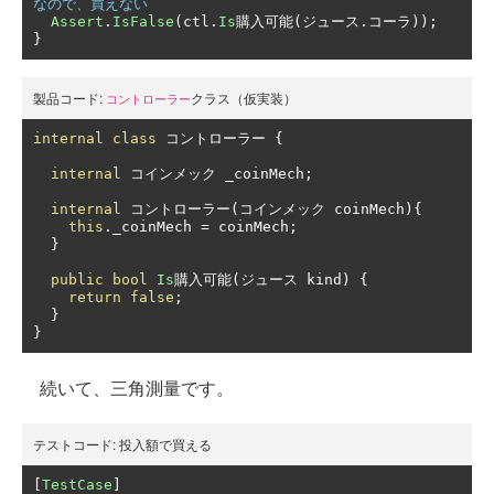
なので、買えない
Assert
.
IsFalse
(
ctl
.
Is
購入可能(ジュース.コーラ));
}
製品コード:
クラス（仮実装）
コントローラー
internal
class
コントローラー
{
internal
コインメック
 _coinMech
;
internal
コントローラー(コインメック
 coinMech
){
this
.
_coinMech 
=
 coinMech
;
}
public
bool
Is
購入可能(ジュース
 kind
)
{
return
false
;
}
}
続いて、三角測量です。
テストコード:
投入額で買える
[
TestCase
]