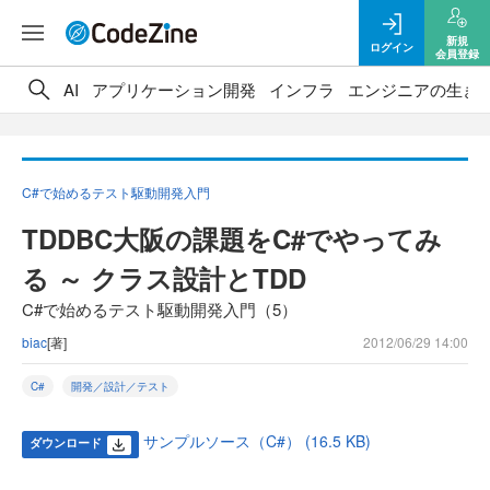
新規
ログイン
会員登録
AI
アプリケーション開発
インフラ
エンジニアの生き
C#で始めるテスト駆動開発入門
TDDBC大阪の課題をC#でやってみ
る ～ クラス設計とTDD
C#で始めるテスト駆動開発入門（5）
biac
[著]
2012/06/29 14:00
C#
開発／設計／テスト
サンプルソース（C#） (16.5 KB)
ダウンロード