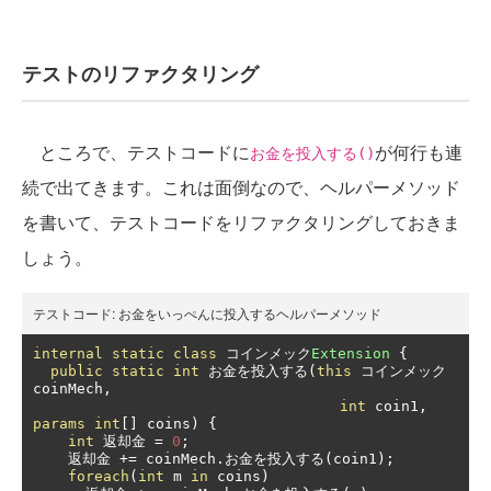
テストのリファクタリング
ところで、テストコードに
が何行も連
お金を投入する()
続で出てきます。これは面倒なので、ヘルパーメソッド
を書いて、テストコードをリファクタリングしておきま
しょう。
テストコード:
お金をいっぺんに投入するヘルパーメソッド
internal
static
class
コインメック
Extension
{
public
static
int
お金を投入する(
this
コインメック
coinMech
,
int
 coin1
,
params
int
[]
 coins
)
{
int
返却金
=
0
;
返却金
+=
 coinMech
.お金を投入する(
coin1
);
foreach
(
int
 m 
in
 coins
)