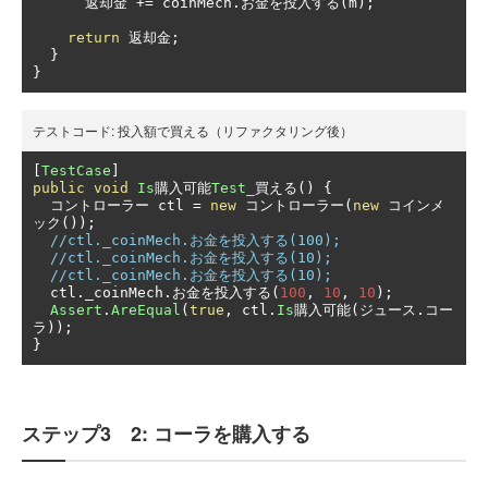
返却金
+=
 coinMech
.お金を投入する(
m
);
return
返却金;
}
}
テストコード:
投入額で買える（リファクタリング後）
[
TestCase
]
public
void
Is
購入可能
Test_
買える()
{
コントローラー
 ctl 
=
new
コントローラー(
new
コインメ
ック());
//ctl._coinMech.お金を投入する(100);
//ctl._coinMech.お金を投入する(10);
//ctl._coinMech.お金を投入する(10);
  ctl
.
_coinMech
.お金を投入する(
100
,
10
,
10
);
Assert
.
AreEqual
(
true
,
 ctl
.
Is
購入可能(ジュース.コー
ラ));
}
ステップ3 2: コーラを購入する