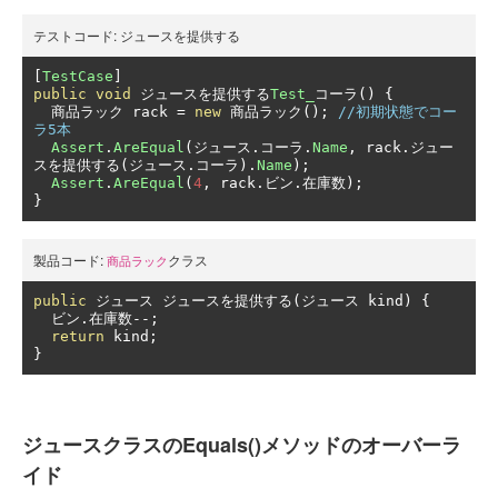
テストコード:
ジュースを提供する
[
TestCase
]
public
void
ジュースを提供する
Test_
コーラ()
{
商品ラック
 rack 
=
new
商品ラック();
//初期状態でコー
ラ5本
Assert
.
AreEqual
(ジュース.コーラ.
Name
,
 rack
.ジュー
スを提供する(ジュース.コーラ).
Name
);
Assert
.
AreEqual
(
4
,
 rack
.ビン.在庫数);
}
製品コード:
クラス
商品ラック
public
ジュース
ジュースを提供する(ジュース
 kind
)
{
ビン.在庫数--;
return
 kind
;
}
ジュースクラスのEquals()メソッドのオーバーラ
イド