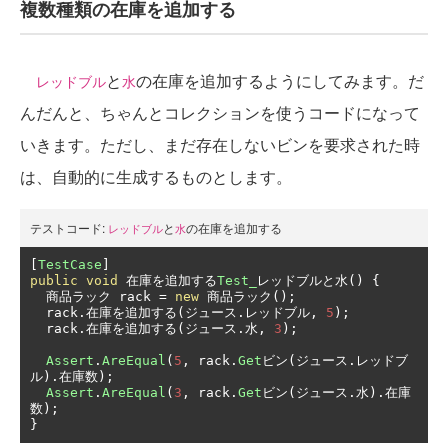
複数種類の在庫を追加する
と
の在庫を追加するようにしてみます。だ
レッドブル
水
んだんと、ちゃんとコレクションを使うコードになって
いきます。ただし、まだ存在しないビンを要求された時
は、自動的に生成するものとします。
テストコード:
と
の在庫を追加する
レッドブル
水
[
TestCase
]
public
void
在庫を追加する
Test_
レッドブルと水()
{
商品ラック
 rack 
=
new
商品ラック();
  rack
.在庫を追加する(ジュース.レッドブル,
5
);
  rack
.在庫を追加する(ジュース.水,
3
);
Assert
.
AreEqual
(
5
,
 rack
.
Get
ビン(ジュース.レッドブ
ル).在庫数);
Assert
.
AreEqual
(
3
,
 rack
.
Get
ビン(ジュース.水).在庫
数);
}