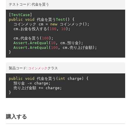
テストコード:
代金を貰う
[
TestCase
]
public
void
代金を貰う
Test
()
{
コインメック
 cm 
=
new
コインメック();
  cm
.お金を投入する(
100
,
10
);
  cm
.代金を貰う(
100
);
Assert
.
AreEqual
(
10
,
 cm
.預り金);
Assert
.
AreEqual
(
100
,
 cm
.売り上げ金額);
}
製品コード:
クラス
コインメック
public
void
代金を貰う(
int
 charge
)
{
預り金
-=
 charge
;
売り上げ金額
+=
 charge
;
}
購入する