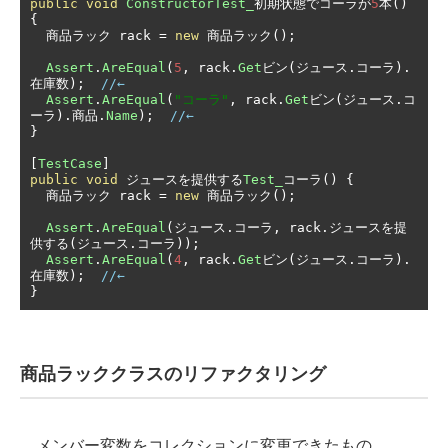
public
void
ConstructorTest_
初期状態でコーラが
5
本()
{
商品ラック
 rack 
=
new
商品ラック();
Assert
.
AreEqual
(
5
,
 rack
.
Get
ビン(ジュース.コーラ).
在庫数);
//←
Assert
.
AreEqual
(
"コーラ"
,
 rack
.
Get
ビン(ジュース.コ
ーラ).商品.
Name
);
//←
}
[
TestCase
]
public
void
ジュースを提供する
Test_
コーラ()
{
商品ラック
 rack 
=
new
商品ラック();
Assert
.
AreEqual
(ジュース.コーラ,
 rack
.ジュースを提
供する(ジュース.コーラ));
Assert
.
AreEqual
(
4
,
 rack
.
Get
ビン(ジュース.コーラ).
在庫数);
//←
}
商品ラッククラスのリファクタリング
メンバー変数をコレクションに変更できたもの