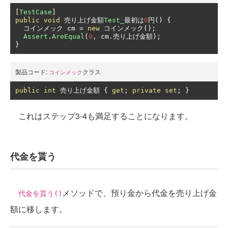
[
TestCase
]
public
void
売り上げ金額
Test_
最初は
0
円()
{
コインメック
 cm 
=
new
コインメック();
Assert
.
AreEqual
(
0
,
 cm
.売り上げ金額);
}
製品コード:
クラス
コインメック
public
int
売り上げ金額
{
get
;
private
set
;
}
これはステップ3-4も満足することになります。
代金を貰う
メソッドで、預り金から代金を売り上げ金
代金を貰う()
額に移します。