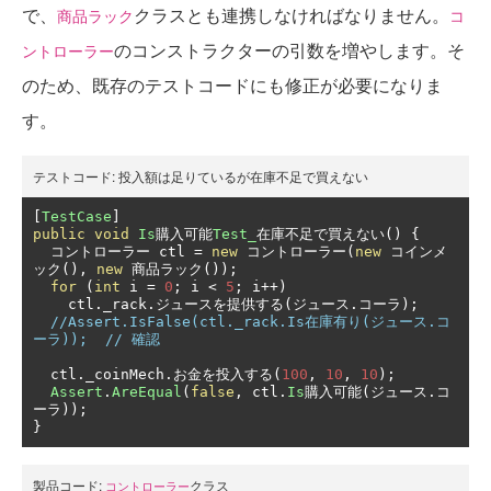
で、
クラスとも連携しなければなりません。
商品ラック
コ
のコンストラクターの引数を増やします。そ
ントローラー
のため、既存のテストコードにも修正が必要になりま
す。
テストコード:
投入額は足りているが在庫不足で買えない
[
TestCase
]
public
void
Is
購入可能
Test_
在庫不足で買えない()
{
コントローラー
 ctl 
=
new
コントローラー(
new
コインメ
ック(),
new
商品ラック());
for
(
int
 i 
=
0
;
 i 
<
5
;
 i
++)
    ctl
.
_rack
.ジュースを提供する(ジュース.コーラ);
//Assert.IsFalse(ctl._rack.Is在庫有り(ジュース.コ
ーラ));  // 確認
  ctl
.
_coinMech
.お金を投入する(
100
,
10
,
10
);
Assert
.
AreEqual
(
false
,
 ctl
.
Is
購入可能(ジュース.コ
ーラ));
}
製品コード:
クラス
コントローラー