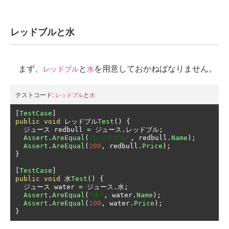
レッドブルと水
まず、
と
を用意しておかねばなりません。
レッドブル
水
テストコード:
と
レッドブル
水
[
TestCase
]
public
void
レッドブル
Test
()
{
ジュース
 redbull 
=
ジュース.レッドブル;
Assert
.
AreEqual
(
"レッドブル"
,
 redbull
.
Name
);
Assert
.
AreEqual
(
200
,
 redbull
.
Price
);
}
[
TestCase
]
public
void
水
Test
()
{
ジュース
 water 
=
ジュース.水;
Assert
.
AreEqual
(
"水"
,
 water
.
Name
);
Assert
.
AreEqual
(
100
,
 water
.
Price
);
}