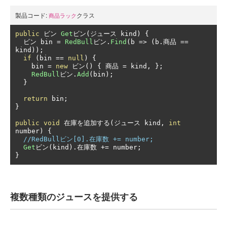
製品コード:
クラス
商品ラック
public
ビン
Get
ビン(ジュース
 kind
)
{
ビン
 bin 
=
RedBull
ビン.
Find
(
b 
=>
(
b
.商品
==
kind
));
if
(
bin 
==
null
)
{
    bin 
=
new
ビン()
{
商品
=
 kind
,
};
RedBull
ビン.
Add
(
bin
);
}
return
 bin
;
}
public
void
在庫を追加する(ジュース
 kind
,
int
number
)
{
//RedBullビン[0].在庫数 += number;
Get
ビン(
kind
).在庫数
+=
 number
;
}
複数種類のジュースを提供する