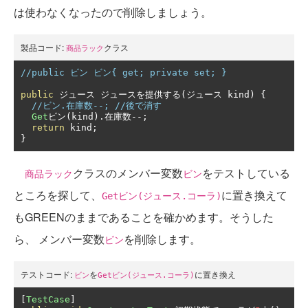
は使わなくなったので削除しましょう。
製品コード:
クラス
商品ラック
//public ビン ビン{ get; private set; }
public
ジュース
ジュースを提供する(ジュース
 kind
)
{
//ビン.在庫数--; //後で消す
Get
ビン(
kind
).在庫数--;
return
 kind
;
}
クラスのメンバー変数
をテストしている
商品ラック
ビン
ところを探して、
に置き換えて
Getビン(ジュース.コーラ)
もGREENのままであることを確かめます。そうした
ら、 メンバー変数
を削除します。
ビン
テストコード:
を
に置き換え
ビン
Getビン(ジュース.コーラ)
[
TestCase
]