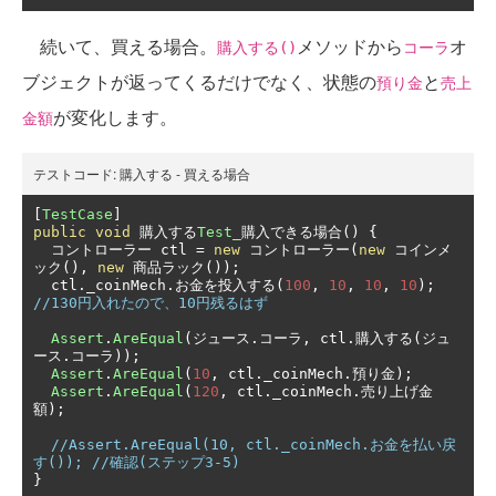
続いて、買える場合。
メソッドから
オ
購入する()
コーラ
ブジェクトが返ってくるだけでなく、状態の
と
預り金
売上
が変化します。
金額
テストコード:
購入する - 買える場合
[
TestCase
]
public
void
購入する
Test_
購入できる場合()
{
コントローラー
 ctl 
=
new
コントローラー(
new
コインメ
ック(),
new
商品ラック());
  ctl
.
_coinMech
.お金を投入する(
100
,
10
,
10
,
10
);
//130円入れたので、10円残るはず
Assert
.
AreEqual
(ジュース.コーラ,
 ctl
.購入する(ジュ
ース.コーラ));
Assert
.
AreEqual
(
10
,
 ctl
.
_coinMech
.預り金);
Assert
.
AreEqual
(
120
,
 ctl
.
_coinMech
.売り上げ金
額);
//Assert.AreEqual(10, ctl._coinMech.お金を払い戻
す()); //確認(ステップ3-5)
}