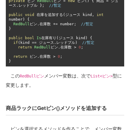
private
ビン
RedBull
ビン
=
new
ビン()
{
商品
=
ジュ
ース.レッドブル
};
//暫定
public
void
在庫を追加する(ジュース
 kind
,
int
number
)
{
RedBull
ビン.在庫数
+=
 number
;
//暫定
}
public
bool
Is
在庫有り(ジュース
 kind
)
{
if
(
kind 
==
ジュース.レッドブル)
//暫定
return
RedBull
ビン.在庫数
>
0
;
return
ビン.在庫数
>
0
;
}
この
メンバー変数は、次で
型に
RedBullビン
List<ビン>
変更します。
商品ラックにGetビン()メソッドを追加する
ビンを選択するメソッドを作ることで、メンバー変数