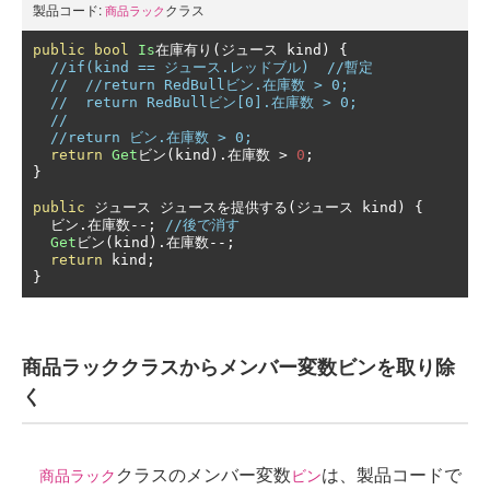
製品コード:
クラス
商品ラック
public
bool
Is
在庫有り(ジュース
 kind
)
{
//if(kind == ジュース.レッドブル)  //暫定
//  //return RedBullビン.在庫数 > 0;
//  return RedBullビン[0].在庫数 > 0; 
//
//return ビン.在庫数 > 0;
return
Get
ビン(
kind
).在庫数
>
0
;
}
public
ジュース
ジュースを提供する(ジュース
 kind
)
{
ビン.在庫数--;
//後で消す
Get
ビン(
kind
).在庫数--;
return
 kind
;
}
商品ラッククラスからメンバー変数ビンを取り除
く
クラスのメンバー変数
は、製品コードで
商品ラック
ビン