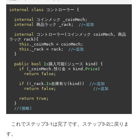
internal
class
コントローラー
{
internal
コインメック
 _coinMech
;
internal
商品ラック
 _rack
;
//←追加
internal
コントローラー(コインメック
 coinMech
,
商品
ラック
 rack
){
this
.
_coinMech 
=
 coinMech
;
this
.
_rack 
=
 rack
;
//←追加
}
public
bool
Is
購入可能(ジュース
 kind
)
{
if
(
_coinMech
.預り金
<
 kind
.
Price
)
return
false
;
if
(!
_rack
.
Is
在庫有り(
kind
))
//←追加
return
false
;
//←追加
return
true
;
}
//(後略)
これでステップ3-1は完了です。ステップ3-2に戻りま
す。