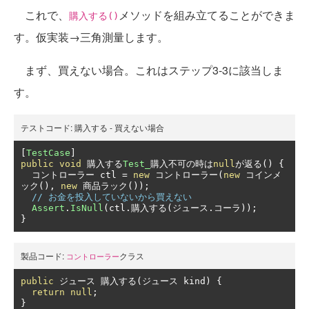
これで、
メソッドを組み立てることができま
購入する()
す。仮実装→三角測量します。
まず、買えない場合。これはステップ3-3に該当しま
す。
テストコード:
購入する - 買えない場合
[
TestCase
]
public
void
購入する
Test_
購入不可の時は
null
が返る()
{
コントローラー
 ctl 
=
new
コントローラー(
new
コインメ
ック(),
new
商品ラック());
// お金を投入していないから買えない
Assert
.
IsNull
(
ctl
.購入する(ジュース.コーラ));
}
製品コード:
クラス
コントローラー
public
ジュース
購入する(ジュース
 kind
)
{
return
null
;
}