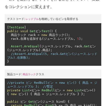
をコレクションに変えます。
テストコード:
を格納しているビンを取得する
レッドブル
[
TestCase
]
public
void
Get
ビン
Test
()
{
商品ラック
 rack 
=
new
商品ラック();
  rack
.在庫を追加する(ジュース.レッドブル,
5
);
Assert
.
AreEqual
(ジュース.レッドブル,
 rack
.
Get
ビン
(ジュース.レッドブル).商品);
//Assert.AreEqual(5, rack.Getビン(ジュース.レッド
ブル).在庫数);
}
製品コード:
クラス
商品ラック
//private ビン RedBullビン = new ビン() { 商品 = ジ
ュース.レッドブル };  //暫定
private
List
<ビン>
RedBull
ビン
=
new
List
<ビン>()
{
new
ビン()
{
商品
=
ジュース.レッドブル
}
};
public
ビン
Get
ビン(ジュース
 kind
)
{
return
RedBull
ビン.
Find
(
b 
=>
(
b
.商品
==
 kind
));