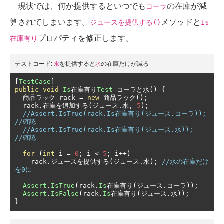
現状では、何か提供するといつでも
の在庫が減
コーラ
算されてしまいます。
メソッドと
ジュースを提供する()
Is
プロパティを修正します。
在庫有り
テストコード:
を提供すると
の在庫だけが減る
水
水
[
TestCase
]
public
void
Is
在庫有り
Test_
コーラと水()
{
商品ラック
 rack 
=
new
商品ラック();
  rack
.在庫を追加する(ジュース.水,
5
);
//Assert.IsTrue(rack.Is在庫有り(ジュース.コーラ)); 
//確認
//Assert.IsTrue(rack.Is在庫有り(ジュース.水));     
//確認
for
(
int
 i 
=
0
;
 i 
<
5
;
 i
++)
    rack
.ジュースを提供する(ジュース.水);
//水の在庫だけ
を0に
Assert
.
IsTrue
(
rack
.
Is
在庫有り(ジュース.コーラ));
Assert
.
IsFalse
(
rack
.
Is
在庫有り(ジュース.水));
}