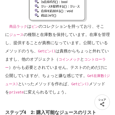
は
のコレクションを持っており、そこ
商品ラック
ビン
に
の種類と在庫数を保持しています。在庫を管理
ジュース
し、提供することが責務になっています。公開している
メソッドのうち、
は責務からちょっと外れてい
Getビン()
ますし、他のオブジェクト（
と
コインメック
コントローラ
）からも必要とされていません。テストのためだけに
ー
公開していますが、ちょっと嫌な感じです。
Get在庫数(ジ
といったメソッドを作れば、
メソッド
ュース)
Getビン()
を
に変えられるでしょう。
private
シェア
ステップ4 2: 購入可能なジュースのリスト