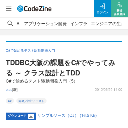
新規
ログイン
会員登録
AI
アプリケーション開発
インフラ
エンジニアの生き
C#で始めるテスト駆動開発入門
TDDBC大阪の課題をC#でやってみ
る ～ クラス設計とTDD
C#で始めるテスト駆動開発入門（5）
biac
[著]
2012/06/29 14:00
C#
開発／設計／テスト
サンプルソース（C#） (16.5 KB)
ダウンロード