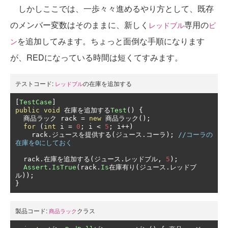
しかしここでは、一歩々々進めるやり方として、既存
のメンバー変数はそのままに、新しく
専用の
レッドブル
ビ
を追加してみます。ちょっと面倒な手順になります
ン
が、REDになっている時間は短くてすみます。
テストコード:
の在庫を追加する
レッドブル
[
TestCase
]
public
void
在庫を追加する
Test
()
{
商品ラック
 rack 
=
new
商品ラック();
for
(
int
 i 
=
0
;
 i 
<
5
;
 i
++)
    rack
.ジュースを提供する(ジュース.コーラ);
//コーラの
在庫を0にしておく
  rack
.在庫を追加する(ジュース.レッドブル,
5
);
Assert
.
IsTrue
(
rack
.
Is
在庫有り(ジュース.レッドブ
ル));
}
製品コード:
クラス
商品ラック