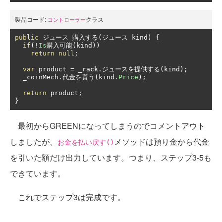
製品コード:
クラス
コントローラー
public
ジュース
購入する(ジュース
 kind
)
{
if
(!
Is
購入可能(
kind
))
return
null
;
var
 product 
=
 _rack
.ジュースを提供する(
kind
);
  _coinMech
.代金を貰う(
kind
.
Price
);
return
 product
;
}
最初からGREENになってしまうのでコメントアウト
しましたが、
メソッドは預り金から代金
お金を払い戻す()
を引いた額だけ出力しています。つまり、ステップ3-5も
できています。
これでステップ3は完成です。