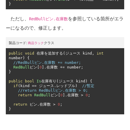
}
ただし、
を参照している箇所がエラ
RedBullビン.在庫数
ーになるので、修正します。
製品コード:
クラス
商品ラック
public
void
在庫を追加する(ジュース
 kind
,
int
number
)
{
//RedBullビン.在庫数 += number;
RedBull
ビン[
0
].在庫数
+=
 number
;
}
public
bool
Is
在庫有り(ジュース
 kind
)
{
if
(
kind 
==
ジュース.レッドブル)
//暫定
//return RedBullビン.在庫数 > 0;
return
RedBull
ビン[
0
].在庫数
>
0
;
return
ビン.在庫数
>
0
;
}