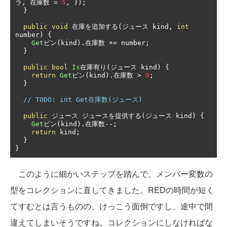
ラ,
在庫数
=
5
,
});
}
public
void
在庫を追加する(ジュース
 kind
,
int
number
)
{
Get
ビン(
kind
).在庫数
+=
 number
;
}
public
bool
Is
在庫有り(ジュース
 kind
)
{
return
Get
ビン(
kind
).在庫数
>
0
;
}
// TODO: int Get在庫数(ジュース)
public
ジュース
ジュースを提供する(ジュース
 kind
)
{
Get
ビン(
kind
).在庫数--;
return
 kind
;
}
}
このように細かいステップを踏んで、メンバー変数の
型をコレクションに直してきました。REDの時間が短く
てすむとは言うものの、けっこう面倒ですし、途中で間
違えてしまいそうですね。コレクションにしなければな