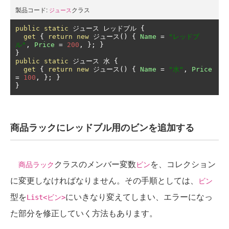
製品コード:
クラス
ジュース
public
static
ジュース
レッドブル
{
get
{
return
new
ジュース()
{
Name
=
"レッドブ
ル"
,
Price
=
200
,
};
}
}
public
static
ジュース
水
{
get
{
return
new
ジュース()
{
Name
=
"水"
,
Price
=
100
,
};
}
}
商品ラックにレッドブル用のビンを追加する
クラスのメンバー変数
を、コレクション
商品ラック
ビン
に変更しなければなりません。その手順としては、
ビン
型を
にいきなり変えてしまい、エラーになっ
List<ビン>
た部分を修正していく方法もあります。