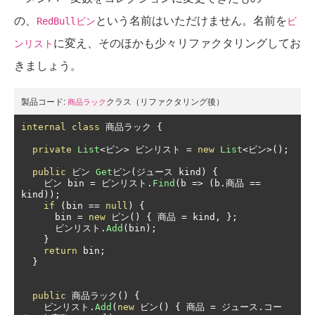
の、
という名前はいただけません。名前を
RedBullビン
ビ
に変え、そのほかも少々リファクタリングしてお
ンリスト
きましょう。
製品コード:
クラス（リファクタリング後）
商品ラック
internal
class
商品ラック
{
private
List
<ビン>
ビンリスト
=
new
List
<ビン>();
public
ビン
Get
ビン(ジュース
 kind
)
{
ビン
 bin 
=
ビンリスト.
Find
(
b 
=>
(
b
.商品
==
kind
));
if
(
bin 
==
null
)
{
      bin 
=
new
ビン()
{
商品
=
 kind
,
};
ビンリスト.
Add
(
bin
);
}
return
 bin
;
}
public
商品ラック()
{
ビンリスト.
Add
(
new
ビン()
{
商品
=
ジュース.コー