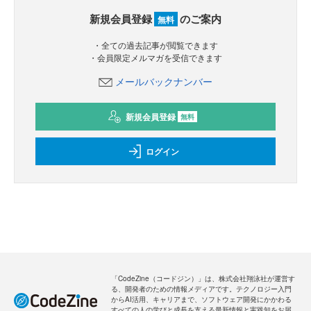
新規会員登録
のご案内
無料
・全ての過去記事が閲覧できます
・会員限定メルマガを受信できます
メールバックナンバー
新規会員登録
無料
ログイン
「CodeZine（コードジン）」は、株式会社翔泳社が運営す
る、開発者のための情報メディアです。テクノロジー入門
からAI活用、キャリアまで、ソフトウェア開発にかかわる
すべての人の学びと成長を支える最新情報と実践知をお届