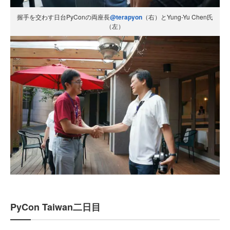
握手を交わす日台PyConの両座長
@terapyon
（右）とYung-Yu Chen氏
（左）
PyCon Taiwan二日目