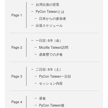
台湾出張の背景
PyCon Taiwanとは
Page
1
日本からの参加者
出張スケジュール
一日目: 6/8（金）
Page
2
Mozilla Taiwan訪問
鼎泰豐での夕食
二日目: 6/9（土）
Page
3
PyCon Taiwan一日目
セッション内容
昼食
Page
4
PyCon Taiwan後