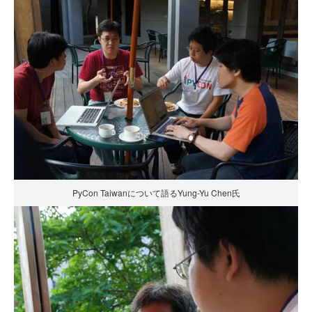
PyCon Taiwanについて語るYung-Yu Chen氏