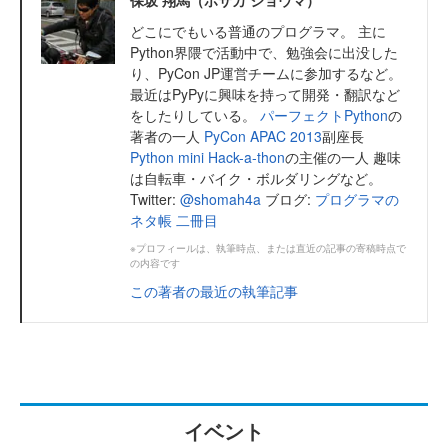
どこにでもいる普通のプログラマ。 主に
Python界隈で活動中で、勉強会に出没した
り、PyCon JP運営チームに参加するなど。
最近はPyPyに興味を持って開発・翻訳など
をしたりしている。
パーフェクトPython
の
著者の一人
PyCon APAC 2013
副座長
Python mini Hack-a-thon
の主催の一人 趣味
は自転車・バイク・ボルダリングなど。
Twitter:
@shomah4a
ブログ:
プログラマの
ネタ帳 二冊目
※プロフィールは、執筆時点、または直近の記事の寄稿時点で
の内容です
この著者の最近の執筆記事
イベント