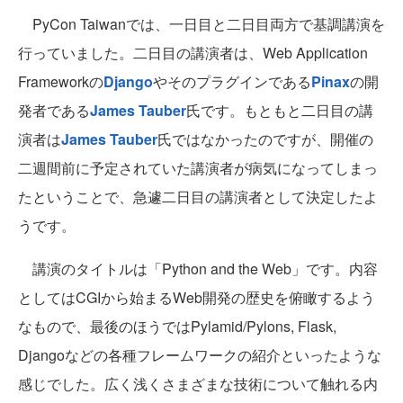
PyCon Taiwanでは、一日目と二日目両方で基調講演を
行っていました。二日目の講演者は、Web Application
Frameworkの
Django
やそのプラグインである
Pinax
の開
発者である
James Tauber
氏です。もともと二日目の講
演者は
James Tauber
氏ではなかったのですが、開催の
二週間前に予定されていた講演者が病気になってしまっ
たということで、急遽二日目の講演者として決定したよ
うです。
講演のタイトルは「Python and the Web」です。内容
としてはCGIから始まるWeb開発の歴史を俯瞰するよう
なもので、最後のほうではPylamid/Pylons, Flask,
Djangoなどの各種フレームワークの紹介といったような
感じでした。広く浅くさまざまな技術について触れる内