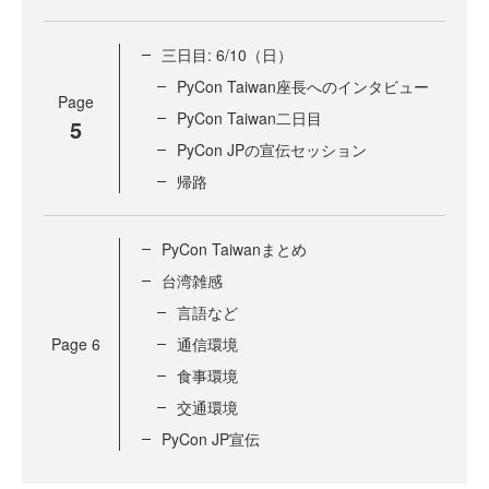
三日目: 6/10（日）
PyCon Taiwan座長へのインタビュー
Page
PyCon Taiwan二日目
5
PyCon JPの宣伝セッション
帰路
PyCon Taiwanまとめ
台湾雑感
言語など
Page
6
通信環境
食事環境
交通環境
PyCon JP宣伝