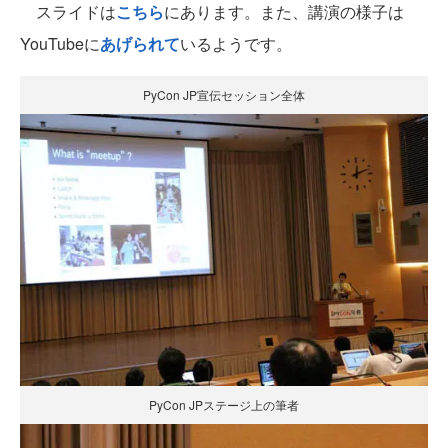
スライドは
こちら
にあります。また、講演の様子は
YouTubeに
あげられて
いるようです。
PyCon JP宣伝セッション全体
PyCon JPステージ上の筆者