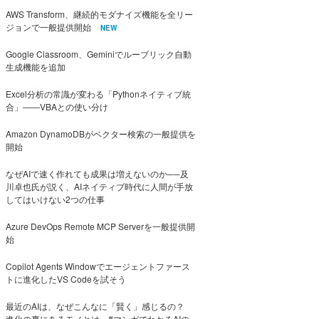
AWS Transform、継続的モダナイズ機能を全リー
ジョンで一般提供開始
NEW
Google Classroom、Geminiでルーブリック自動
生成機能を追加
Excel分析の常識が変わる「Pythonネイティブ統
合」――VBAとの使い分け
Amazon DynamoDBがベクター検索の一般提供を
開始
なぜAIで速く作れても成果は増えないのか──及
川卓也氏が説く、AIネイティブ時代に人間が手放
してはいけない2つの仕事
Azure DevOps Remote MCP Serverを一般提供開
始
Copilot Agents Windowでエージェントファース
トに進化したVS Codeを試そう
最近のAIは、なぜこんなに「賢く」感じるの？
進化の裏にあるモノとは #マンガでわかるAIの