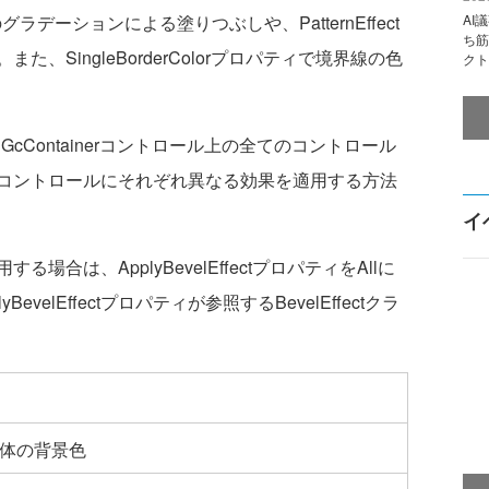
景のグラデーションによる塗りつぶしや、PatternEffect
AI
ち筋
、SingleBorderColorプロパティで境界線の色
クト
Containerコントロール上の全てのコントロール
コントロールにそれぞれ異なる効果を適用する方法
イ
は、ApplyBevelEffectプロパティをAllに
velEffectプロパティが参照するBevelEffectクラ
体の背景色