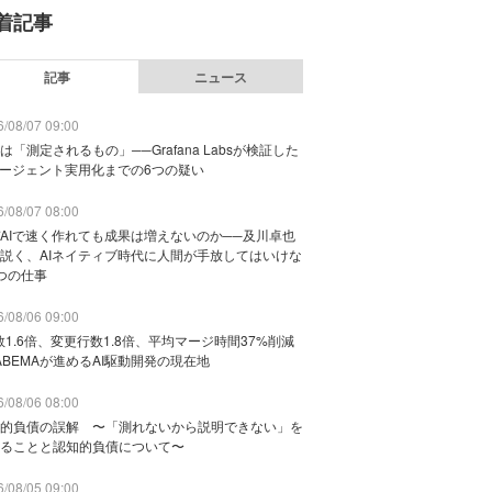
着記事
記事
ニュース
/08/07 09:00
は「測定されるもの」──Grafana Labsが検証した
エージェント実用化までの6つの疑い
/08/07 08:00
AIで速く作れても成果は増えないのか──及川卓也
説く、AIネイティブ時代に人間が手放してはいけな
つの仕事
/08/06 09:00
数1.6倍、変更行数1.8倍、平均マージ時間37%削減
ABEMAが進めるAI駆動開発の現在地
/08/06 08:00
的負債の誤解 〜「測れないから説明できない」を
ることと認知的負債について〜
/08/05 09:00