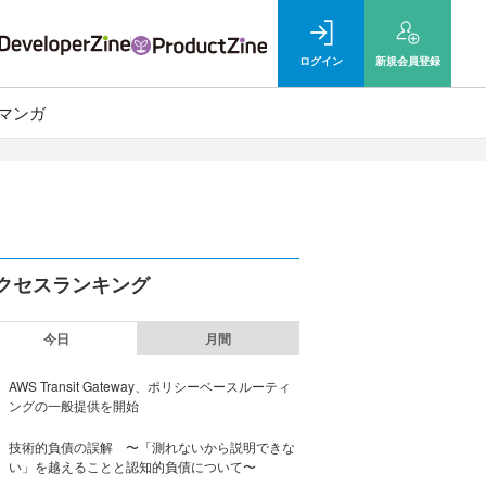
ログイン
新規
会員登録
マンガ
クセスランキング
今日
月間
AWS Transit Gateway、ポリシーベースルーティ
ングの一般提供を開始
技術的負債の誤解 〜「測れないから説明できな
い」を越えることと認知的負債について〜