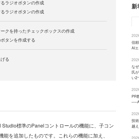
するラジオボタンの作成
新
するラジオボタンの作成
マークを持ったチェックボックスの作成
2026
のボタンを作成する
信頼
AI
上げる
2026
なぜ
氏が
い2
2026
PR
──
2026
技術
al Studio標準のPanelコントロールの機能に、子コン
越え
機能を追加したものです。これらの機能に加え、
2026