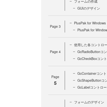
フォームの作成
GUIのデザイン
PlusPak for Win
Page
3
PlusPak for Wind
使用した各コントロ
Page
4
GcRadioButton
GcCheckBoxコ
GcContainerコ
Page
GcShapeButto
5
GcLabelコントロ
フォームのデザイン