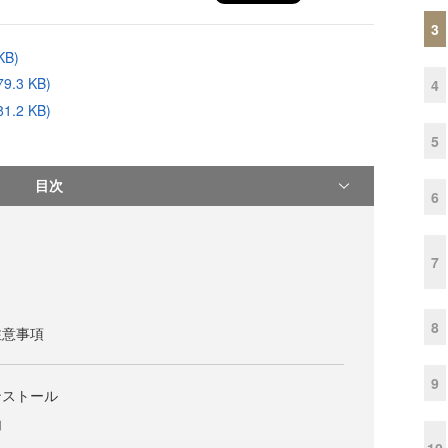
3
B)
.3 KB)
4
.2 KB)
5
目次
6
7
8
注意事項
9
ンストール
加
10