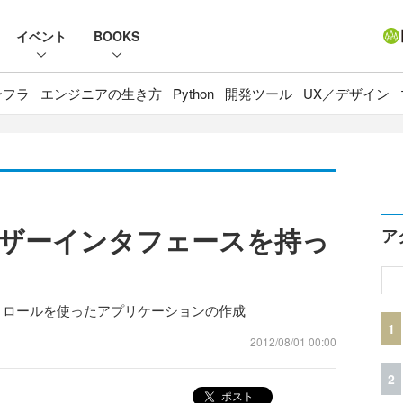
イベント
BOOKS
ンフラ
エンジニアの生き方
Python
開発ツール
UX／デザイン
ザーインタフェースを持っ
ア
6.0Jのコントロールを使ったアプリケーションの作成
1
2012/08/01 00:00
2
ポスト