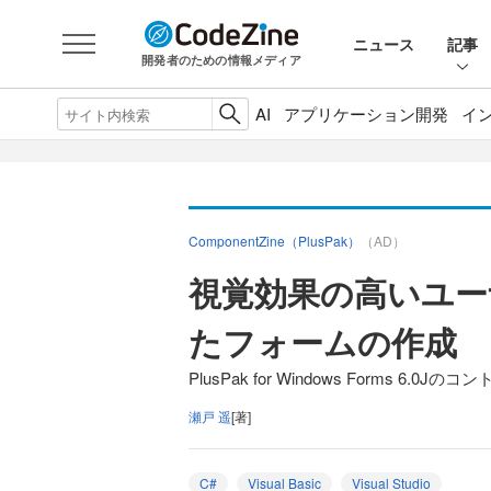
ニュース
記事
開発者のための情報メディア
AI
アプリケーション開発
イ
ComponentZine（PlusPak）
（AD）
視覚効果の高いユー
たフォームの作成
PlusPak for Windows Forms 
瀬戸 遥
[著]
C#
Visual Basic
Visual Studio