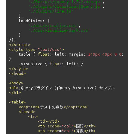
'./Scripts/jquery-1.7.2.min.js'
,
'./plugins/visualize.jQuery.js'
,
'./plugins/line.js'
],
    loadStyles
:
[
'./css/visualize.css'
,
'./css/visualize-dark.css'
]
});
</script>
<style
type
=
"text/css"
>
    table 
{
float
:
 left
;
 margin
:
140px
40px
0
0
;
}
.
visualize 
{
float
:
 left
;
}
</style>
</head>
<body>
<h1>
jQueryプラグイン（jQuery Visualize) サンプル
</h1>
<table>
<caption>
テストの点数
</caption>
<thead>
<tr>
<td></td>
<th
scope
=
"col"
>
国語
</th>
<th
scope
=
"col"
>
算数
</th>