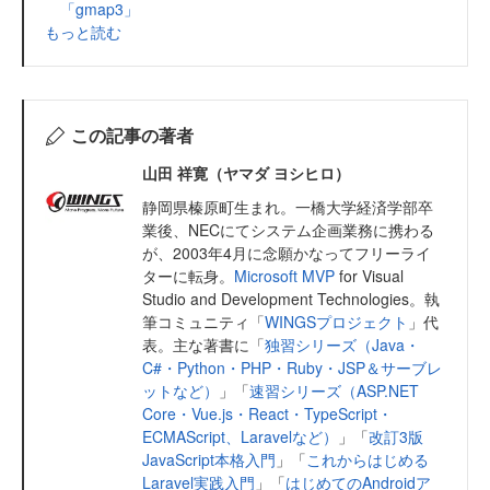
「gmap3」
もっと読む
この記事の著者
山田 祥寛（ヤマダ ヨシヒロ）
静岡県榛原町生まれ。一橋大学経済学部卒
業後、NECにてシステム企画業務に携わる
が、2003年4月に念願かなってフリーライ
ターに転身。
Microsoft MVP
for Visual
Studio and Development Technologies。執
筆コミュニティ「
WINGSプロジェクト
」代
表。主な著書に「
独習シリーズ（Java・
C#・Python・PHP・Ruby・JSP＆サーブレ
ットなど）
」「
速習シリーズ（ASP.NET
Core・Vue.js・React・TypeScript・
ECMAScript、Laravelなど）
」「
改訂3版
JavaScript本格入門
」「
これからはじめる
Laravel実践入門
」「
はじめてのAndroidア