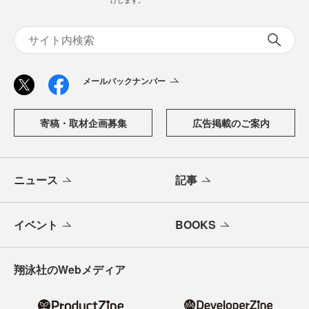
「CodeZine（コードジン）」は、株式会社翔泳社が運営す
る、開発者のための情報メディアです。テクノロジー入門
からAI活用、キャリアまで、ソフトウェア開発にかかわる
すべての人の学びと成長を支える最新情報と実践知をお届
けします。
メールバックナンバー
寄稿・取材企画募集
広告掲載のご案内