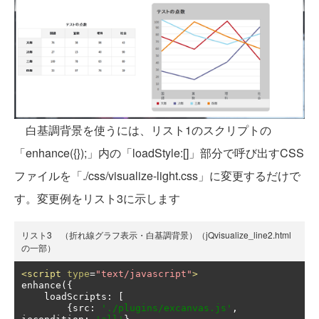
白基調背景を使うには、リスト1のスクリプトの
「enhance({});」内の「loadStyle:[]」部分で呼び出すCSS
ファイルを「./css/visualize-light.css」に変更するだけで
す。変更例をリスト3に示します
リスト3 （折れ線グラフ表示・白基調背景）（jQvisualize_line2.html
の一部）
<script
type
=
"text/javascript"
>
enhance
({
    loadScripts
:
[
{
src
:
'./plugins/excanvas.js'
,