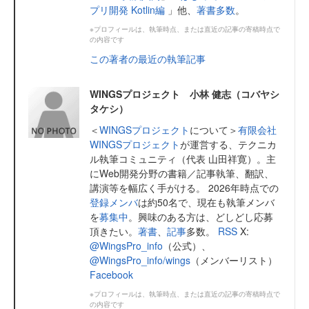
プリ開発 Kotlin編
」他、
著書多数
。
※プロフィールは、執筆時点、または直近の記事の寄稿時点で
の内容です
この著者の最近の執筆記事
WINGSプロジェクト 小林 健志（コバヤシ
タケシ）
＜
WINGSプロジェクト
について＞
有限会社
WINGSプロジェクト
が運営する、テクニカ
ル執筆コミュニティ（代表 山田祥寛）。主
にWeb開発分野の書籍／記事執筆、翻訳、
講演等を幅広く手がける。 2026年時点での
登録メンバ
は約50名で、現在も執筆メンバ
を
募集中
。興味のある方は、どしどし応募
頂きたい。
著書
、
記事
多数。
RSS
X:
@WingsPro_info
（公式）、
@WingsPro_info/wings
（メンバーリスト）
Facebook
※プロフィールは、執筆時点、または直近の記事の寄稿時点で
の内容です