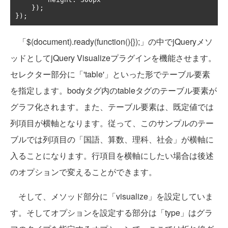
    });

});
「$(document).ready(function(){});」の中でjQueryメソ
ッドとしてjQuery Visualizeプラグインを機能させます。
セレクター部分に「'table'」といった形でテーブル要素
を指定します。bodyタグ内のtableタグのテーブル要素が
グラフ化されます。また、テーブル要素は、既定値では
列項目が横軸となります。従って、このサンプルのテー
ブルでは列項目の「国語、算数、理科、社会」が横軸に
入ることになります。行項目を横軸にしたい場合は後述
のオプションで変えることができます。
そして、メソッド部分に「visualize」を設定していま
す。そしてオプションを設定する部分は「type」はグラ