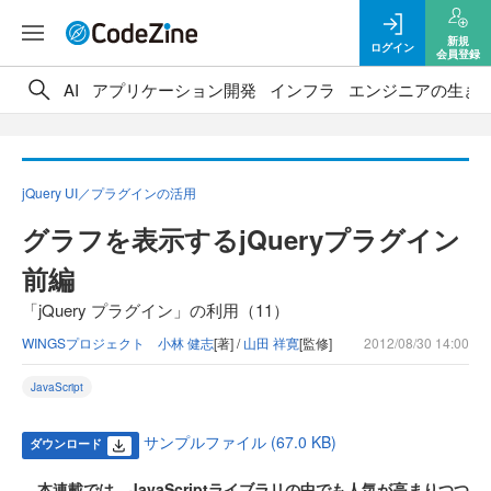
新規
ログイン
会員登録
AI
アプリケーション開発
インフラ
エンジニアの生き
jQuery UI／プラグインの活用
グラフを表示するjQueryプラグイン
前編
「jQuery プラグイン」の利用（11）
WINGSプロジェクト 小林 健志
[著] /
山田 祥寛
[監修]
2012/08/30 14:00
JavaScript
サンプルファイル (67.0 KB)
ダウンロード
本連載では、JavaScriptライブラリの中でも人気が高まりつつ