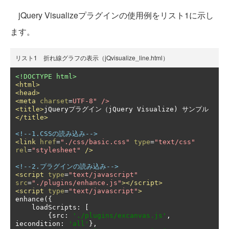
jQuery Visualizeプラグインの使用例をリスト1に示し
ます。
リスト1 折れ線グラフの表示（jQvisualize_line.html）
<!DOCTYPE html>
<html>
<head>
<meta
charset
=
UTF-8" />
<title>
jQueryプラグイン（jQuery Visualize) サンプル
</title>
<!--1.CSSの読み込み-->
<link
href
=
"./css/basic.css"
type
=
"text/css"
rel
=
"stylesheet"
/>
<!--2.プラグインの読み込み-->
<script
type
=
"text/javascript"
src
=
"./plugins/enhance.js"
></script>
<script
type
=
"text/javascript"
>
enhance
({
    loadScripts
:
[
{
src
:
'./plugins/excanvas.js'
,
iecondition
:
'all'
},