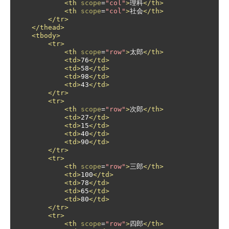
<th
scope
=
"col"
>
理科
</th>
<th
scope
=
"col"
>
社会
</th>
</tr>
</thead>
<tbody>
<tr>
<th
scope
=
"row"
>
太郎
</th>
<td>
76
</td>
<td>
58
</td>
<td>
98
</td>
<td>
43
</td>
</tr>
<tr>
<th
scope
=
"row"
>
次郎
</th>
<td>
27
</td>
<td>
15
</td>
<td>
40
</td>
<td>
90
</td>
</tr>
<tr>
<th
scope
=
"row"
>
三郎
</th>
<td>
100
</td>
<td>
78
</td>
<td>
65
</td>
<td>
80
</td>
</tr>
<tr>
<th
scope
=
"row"
>
四郎
</th>