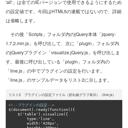
'all'」は全てのIEバージョンで使用できるようにするため
の設定値です。今回はHTML5の連載ではないので、詳細
は省略します。
その後「Scripts」フォルダ内のjQuery本体「jquery-
1.7.2.min.js」を呼び出して、次に「plugin」フォルダ内
のjQueryプラグイン「visualize.jQuery.js」を呼び出しま
す。最後に呼び出している「plugin」フォルダ内の
「line.js」の中でプラグインの設定を行います。
「line.js」のサンプルデータをリスト2に示します。
リスト2 プラグインの設定ファイル（折れ線グラフ表示）（line.js）
<!--プラグインの設定-->
$(document).ready(function(){

    $('table').visualize({

        type:'line',

        width:'420px',

        height:'300px'
