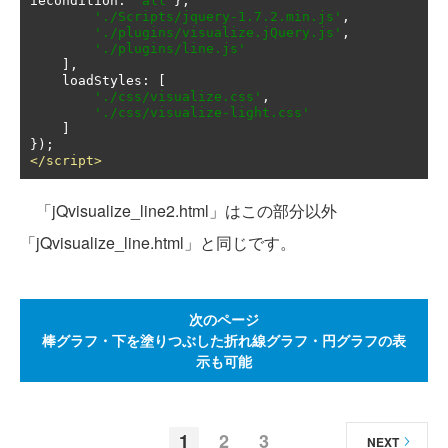
iecondition
:
'all'
},
'./Scripts/jquery-1.7.2.min.js'
,
'./plugins/visualize.jQuery.js'
,
'./plugins/line.js'
],
    loadStyles
:
[
'./css/visualize.css'
,
'./css/visualize-light.css'
]
});
</script>
「jQvisualize_line2.html」はこの部分以外
「jQvisualize_line.html」と同じです。
次のページ
棒グラフ・下を塗りつぶした折れ線グラフ・円グラフの表
示も可能
1
2
3
NEXT