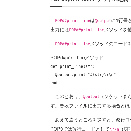
は
に1行書
POPd#print_line
@output
出力には
メソッドを
POPd#print_line
メソッドのコード
POPd#print_line
POPd#print_lineメソッド
def
 print_line(str)

  @output.print 
"#{str}\r\n"
end
このとおり、
（ソケットまた
@output
す。普段ファイルに出力する場合とほ
あえて違うところを探すと、改行コ
POP3では改行コードとして
（C
\r\n