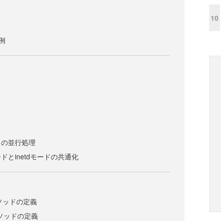
10
例
トの並行処理
とinetdモードの共通化
nメソッドの定義
neメソッドの定義