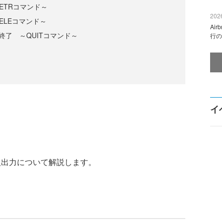
ETRコマンド～
2026
ELEコマンド～
Ai
終了 ～QUITコマンド～
行の
イ
入出力について解説します。