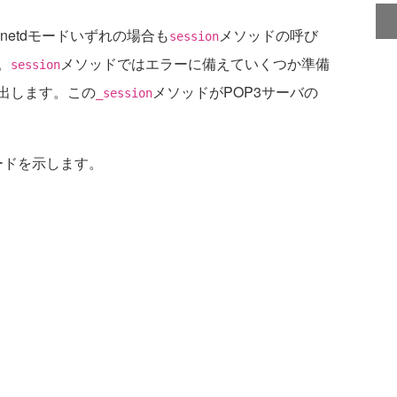
etdモードいずれの場合も
メソッドの呼び
session
。
メソッドではエラーに備えていくつか準備
session
出します。この
メソッドがPOP3サーバの
_session
ードを示します。