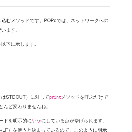
き込むメソッドです。POPdでは、ネットワークへの
使います。
を以下に示します。
はSTDOUT）に対して
メソッドを呼ぶだけで
print
とんど変わりませんね。
ードを明示的に
にしている点が挙げられます。
\r\n
R+LF）を使うと決まっているので、このように明示