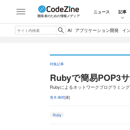
ニュース
記事
開発者のための情報メディア
AI
アプリケーション開発
イ
特集記事
Rubyで簡易POP
Rubyによるネットワークプログラミング
青木 峰郎
[著]
Ruby