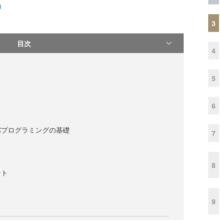
)
3
目次
4
5
6
バプログラミングの基礎
7
8
ント
9