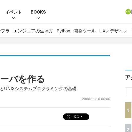
イベント
BOOKS
ンフラ
エンジニアの生き方
Python
開発ツール
UX／デザイン
3サーバを作る
ア
とUNIXシステムプログラミングの基礎
2006/11/10 00:00
1
ポスト
2