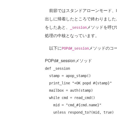
前節ではスタンドアローンモード、in
出しに帰着したところで終わりました
をしたあと、
メソッドを呼び
_session
処理の中核となっています。
以下に
メソッドのコ
POPd#_session
POPd#_sessionメソッド
def
 _session

  stamp = apop_stamp()

  print_line 
"+OK popd #{stamp}"
  mailbox = auth(stamp)

while
 cmd = read_cmd()

    mid = 
"cmd_#{cmd.name}"
unless
 respond_to?(mid, 
true
)
