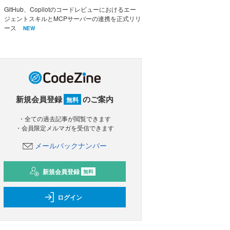
GitHub、Copilotのコードレビューにおけるエー
ジェントスキルとMCPサーバーの連携を正式リリ
ース
NEW
新規会員登録
のご案内
無料
・全ての過去記事が閲覧できます
・会員限定メルマガを受信できます
メールバックナンバー
新規会員登録
無料
ログイン