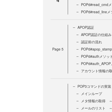
POPd#read_c
POPd#read_li
APOP認証
APOP認証の仕組み
認証前の流れ
Page
5
POPd#apop_st
POPd#authメソ
POPd#auth_AP
アカウント情報の
POP3コマンドの実装
メインループ
メタ情報の取得 ～
メールのリスト ～