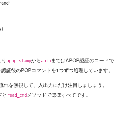
まり
から
まではAPOP認証のコードで
apop_stamp
auth
で認証後のPOPコマンドを1つずつ処理しています。
流れを無視して、入出力にだけ注目しましょう。
ドと
メソッドでほぼすべてです。
read_cmd