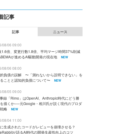
着記事
記事
ニュース
/08/06 09:00
数1.6倍、変更行数1.8倍、平均マージ時間37%削減
ABEMAが進めるAI駆動開発の現在地
NEW
/08/06 08:00
的負債の誤解 〜「測れないから説明できない」を
ることと認知的負債について〜
NEW
/08/05 09:00
議事録「Rimo」はOpenAI、Anthropic時代にどう勝
を描くか──元Google・相川氏が説く現代のプロダ
戦略
NEW
/08/04 11:00
に生成されたコードがレビューを崩壊させる？
deRabbitが語るAI時代の開発生産性向上のコツ