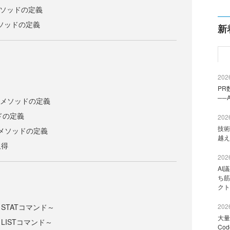
mdメソッドの定義
neメソッドの定義
新
2026
PR
──
ampメソッドの定義
ッドの定義
2026
技術
OPメソッドの定義
越え
取得
2026
AI
ち筋
クト
STATコマンド～
2026
大量
LISTコマンド～
Co