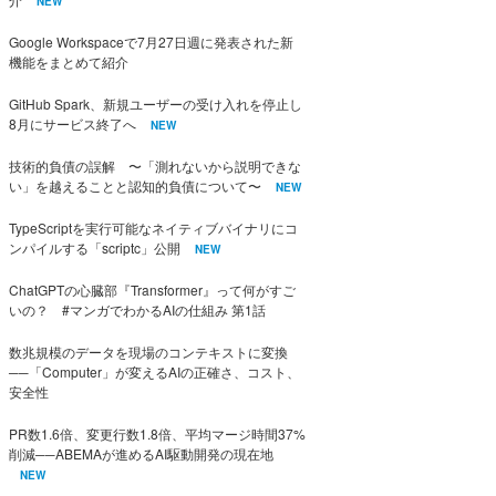
NEW
Google Workspaceで7月27日週に発表された新
機能をまとめて紹介
GitHub Spark、新規ユーザーの受け入れを停止し
8月にサービス終了へ
NEW
技術的負債の誤解 〜「測れないから説明できな
い」を越えることと認知的負債について〜
NEW
TypeScriptを実行可能なネイティブバイナリにコ
ンパイルする「scriptc」公開
NEW
ChatGPTの心臓部『Transformer』って何がすご
いの？ #マンガでわかるAIの仕組み 第1話
数兆規模のデータを現場のコンテキストに変換
──「Computer」が変えるAIの正確さ、コスト、
安全性
PR数1.6倍、変更行数1.8倍、平均マージ時間37%
削減──ABEMAが進めるAI駆動開発の現在地
NEW