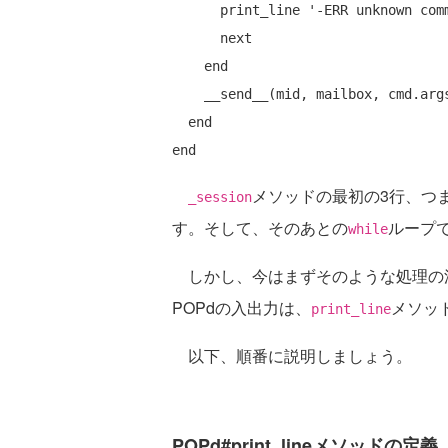
      print_line '-ERR unknown command'

next
end
    __send__(mid, mailbox, cmd.args)

end
end
メソッドの最初の3行、つ
_session
す。そして、そのあとの
ループ
while
しかし、今はまずそのような処理の
POPdの入出力は、
メソッ
print_line
以下、順番に説明しましょう。
POPd#print_lineメソッドの定義