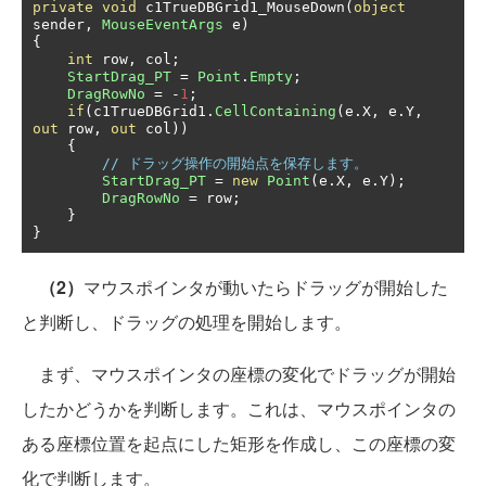
private
void
 c1TrueDBGrid1_MouseDown
(
object
sender
,
MouseEventArgs
 e
)
{
int
 row
,
 col
;
StartDrag_PT
=
Point
.
Empty
;
DragRowNo
=
-
1
;
if
(
c1TrueDBGrid1
.
CellContaining
(
e
.
X
,
 e
.
Y
,
out
 row
,
out
 col
))
{
// ドラッグ操作の開始点を保存します。
StartDrag_PT
=
new
Point
(
e
.
X
,
 e
.
Y
);
DragRowNo
=
 row
;
}
}
（2）
マウスポインタが動いたらドラッグが開始した
と判断し、ドラッグの処理を開始します。
まず、マウスポインタの座標の変化でドラッグが開始
したかどうかを判断します。これは、マウスポインタの
ある座標位置を起点にした矩形を作成し、この座標の変
化で判断します。