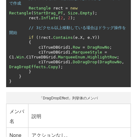
で作成
Rectangle
 rect 
=
new
Rectangle
(
StartDrag_PT
,
Size
.
Empty
);
        rect
.
Inflate
(
2
,
2
);
// 3ピクセル以上移動している場合はドラッグ操作を
開始
if
(!
rect
.
Contains
(
e
.
X
,
 e
.
Y
))
{
            c1TrueDBGrid1
.
Row
=
DragRowNo
;
            c1TrueDBGrid1
.
MarqueeStyle
=
C1
.
Win
.
C1TrueDBGrid
.
MarqueeEnum
.
HighlightRow
;
            c1TrueDBGrid1
.
DoDragDrop
(
DragRowNo
,
DragDropEffects
.
Copy
);
}
}
}
「DragDropEffect」列挙体のメンバ
メンバ
説明
名
None
アクションなし。