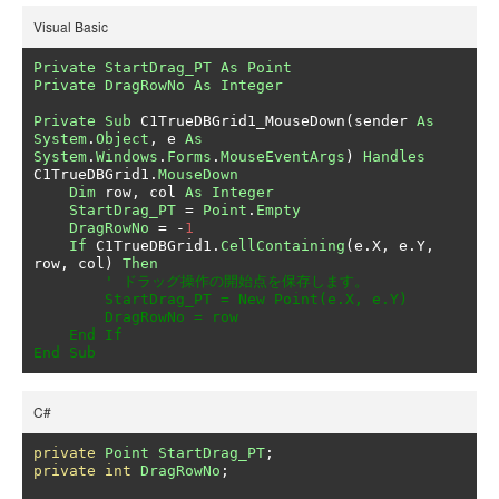
Visual Basic
Private
StartDrag_PT
As
Point
Private
DragRowNo
As
Integer
Private
Sub
 C1TrueDBGrid1_MouseDown
(
sender 
As
System
.
Object
,
 e 
As
System
.
Windows
.
Forms
.
MouseEventArgs
)
Handles
C1TrueDBGrid1
.
MouseDown
Dim
 row
,
 col 
As
Integer
StartDrag_PT
=
Point
.
Empty
DragRowNo
=
-
1
If
 C1TrueDBGrid1
.
CellContaining
(
e
.
X
,
 e
.
Y
,
row
,
 col
)
Then
' ドラッグ操作の開始点を保存します。

        StartDrag_PT = New Point(e.X, e.Y)

        DragRowNo = row

    End If

End Sub
C#
private
Point
StartDrag_PT
;
private
int
DragRowNo
;