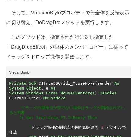
そして、MarqueeStyleプロパティで行全体を反転表示
に切り替え、DoDragDroメソッドを実行します。
このメソッドは、指定された行に対し指定した
「DragDropEffect」列挙体のメンバ「コピー」に従って
ドラッグ＆ドロップ操作を開始します。
Visual Basic
Private
Sub
 C1TrueDBGrid1_MouseMove
(
sender 
As
System
.
Object
,
 e 
As
System
.
Windows
.
Forms
.
MouseEventArgs
)
Handles
C1TrueDBGrid1
.
MouseMove
'ドラッグの開始点が空でない場合はラッグが開始されてい
ると判断

    If Not StartDrag_PT.IsEmpty Then

        '
ドラッグ操作の開始点を囲む四角形を
2
ピクセルで
作成