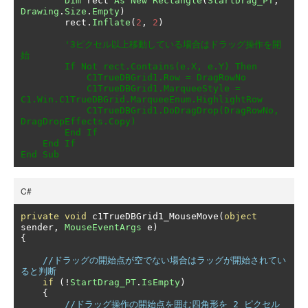
Dim
 rect 
As
New
Rectangle
(
StartDrag_PT
,
Drawing
.
Size
.
Empty
)
        rect
.
Inflate
(
2
,
2
)
'3ピクセル以上移動している場合はドラッグ操作を開
始

        If Not rect.Contains(e.X, e.Y) Then

            C1TrueDBGrid1.Row = DragRowNo

            C1TrueDBGrid1.MarqueeStyle = 
C1.Win.C1TrueDBGrid.MarqueeEnum.HighlightRow

            C1TrueDBGrid1.DoDragDrop(DragRowNo, 
DragDropEffects.Copy)

        End If

    End If

End Sub
C#
private
void
 c1TrueDBGrid1_MouseMove
(
object
sender
,
MouseEventArgs
 e
)
{
//ドラッグの開始点が空でない場合はラッグが開始されてい
ると判断
if
(!
StartDrag_PT
.
IsEmpty
)
{
//ドラッグ操作の開始点を囲む四角形を 2 ピクセル