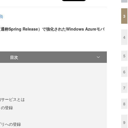
3
B)
ring Release）で強化されたWindows Azureモバ
4
5
目次
6
7
通知サービスとは
8
リの登録
9
アプリへの登録