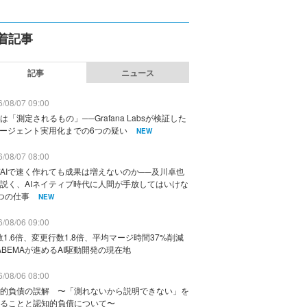
着記事
記事
ニュース
/08/07 09:00
は「測定されるもの」──Grafana Labsが検証した
エージェント実用化までの6つの疑い
NEW
/08/07 08:00
AIで速く作れても成果は増えないのか──及川卓也
説く、AIネイティブ時代に人間が手放してはいけな
つの仕事
NEW
/08/06 09:00
数1.6倍、変更行数1.8倍、平均マージ時間37%削減
ABEMAが進めるAI駆動開発の現在地
/08/06 08:00
的負債の誤解 〜「測れないから説明できない」を
ることと認知的負債について〜