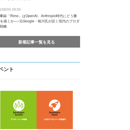
/08/05 09:00
議事録「Rimo」はOpenAI、Anthropic時代にどう勝
を描くか──元Google・相川氏が説く現代のプロダ
戦略
新着記事一覧を見る
ベント