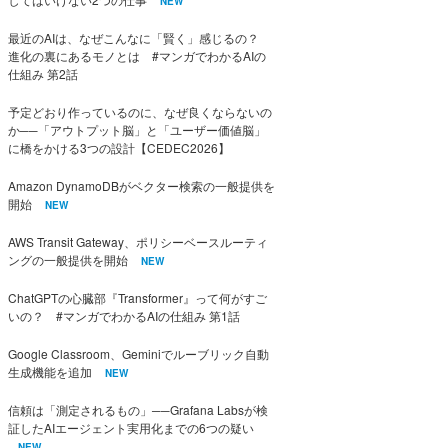
NEW
最近のAIは、なぜこんなに「賢く」感じるの？
進化の裏にあるモノとは #マンガでわかるAIの
仕組み 第2話
予定どおり作っているのに、なぜ良くならないの
か──「アウトプット脳」と「ユーザー価値脳」
に橋をかける3つの設計【CEDEC2026】
Amazon DynamoDBがベクター検索の一般提供を
開始
NEW
AWS Transit Gateway、ポリシーベースルーティ
ングの一般提供を開始
NEW
ChatGPTの心臓部『Transformer』って何がすご
いの？ #マンガでわかるAIの仕組み 第1話
Google Classroom、Geminiでルーブリック自動
生成機能を追加
NEW
信頼は「測定されるもの」──Grafana Labsが検
証したAIエージェント実用化までの6つの疑い
NEW