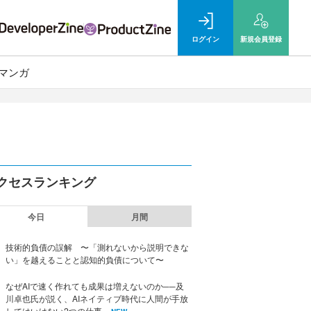
ログイン
新規
会員登録
マンガ
クセスランキング
今日
月間
技術的負債の誤解 〜「測れないから説明できな
い」を越えることと認知的負債について〜
なぜAIで速く作れても成果は増えないのか──及
川卓也氏が説く、AIネイティブ時代に人間が手放
してはいけない2つの仕事