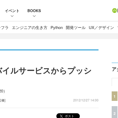
イベント
BOOKS
ンフラ
エンジニアの生き方
Python
開発ツール
UX／デザイン
reモバイルサービスからプッシ
ア
20）
1
監修]
2012/12/27 14:00
2
ポスト