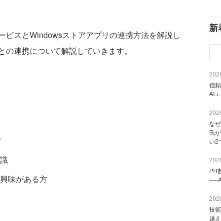
新
イルサービスとWindowsストアアプリの連携方法を解説し
との連携について解説していきます。
2026
信頼
AI
2026
なぜ
氏が
。
い2
知識
2026
PR
スに興味がある方
──
2026
技術
越え