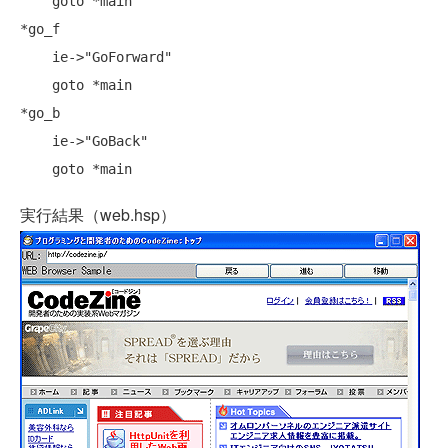
    goto *main

*go_f

    ie->"GoForward"

    goto *main

*go_b

    ie->"GoBack"

実行結果（web.hsp）