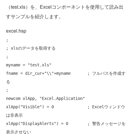
（test.xls）を、Excelコンポーネントを使用して読み出
すサンプルを紹介します。
excel.hsp
;

; xlsのデータを取得する

;

myname = "test.xls"

fname = dir_cur+"\\"+myname       ; フルパスを作成す
る

;

newcom xlApp, "Excel.Application"

xlApp("Visible") = 0              ; Excelウィンドウ
は非表示

xlApp("DisplayAlerts") = 0        ; 警告メッセージを
表示させない
