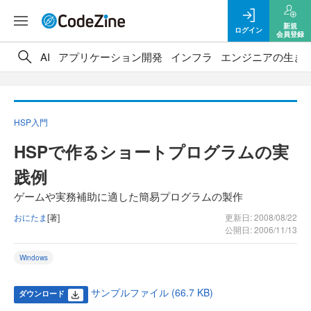
新規
ログイン
会員登録
AI
アプリケーション開発
インフラ
エンジニアの生き
HSP入門
HSPで作るショートプログラムの実
践例
ゲームや実務補助に適した簡易プログラムの製作
おにたま
[著]
更新日: 2008/08/22
公開日: 2006/11/13
Windows
サンプルファイル (66.7 KB)
ダウンロード