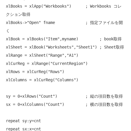
xlBooks = xlApp("Workbooks")      ; Workbooks コレ
クション取得

xlBooks->"Open" fname             ; 指定ファイルを開
く

xlBook = xlBooks("Item",myname)         ; book取得

xlSheet = xlBook("Worksheets","Sheet1") ; Sheet取得

xlRange = xlSheet("Range","A1")

xlCurReg = xlRange("CurrentRegion")

xlRows = xlCurReg("Rows")

xlColumns = xlCurReg("Columns")

sy = 0+xlRows("Count")            ; 縦の項目数を取得

sx = 0+xlColumns("Count")         ; 横の項目数を取得

repeat sy:y=cnt

repeat sx:x=cnt
