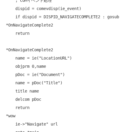
    ; COMイベント処理

    dispid = comevdisp(ie_event)

    if dispid = DISPID_NAVIGATECOMPLETE2 : gosub 
*OnNavigateComplete2

    return

*OnNavigateComplete2

    name = ie("LocationURL")

    objprm 0,name

    pDoc = ie("Document")

    name = pDoc("Title")

    title name

    delcom pDoc

    return

*wow

    ie->"Navigate" url
