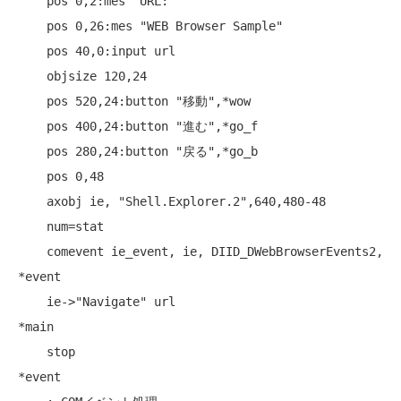
    pos 0,2:mes "URL:"

    pos 0,26:mes "WEB Browser Sample"

    pos 40,0:input url

    objsize 120,24

    pos 520,24:button "移動",*wow

    pos 400,24:button "進む",*go_f

    pos 280,24:button "戻る",*go_b

    pos 0,48

    axobj ie, "Shell.Explorer.2",640,480-48

    num=stat

    comevent ie_event, ie, DIID_DWebBrowserEvents2, 
*event

    ie->"Navigate" url

*main

    stop

*event
