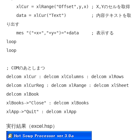
    xlCur = xlRange("Offset",y,x) ; X,Yのセルを取得

    data = xlCur("Text")          ; 内容テキストを取
り出す

    mes "("+x+","+y+")="+data     ; 表示する

loop

loop

; COMのあとしまつ

delcom xlCur : delcom xlColumns : delcom xlRows

delcom xlCurReg : delcom xlRange : delcom xlSheet

delcom xlBook

xlBooks->"Close" : delcom xlBooks

実行結果（excel.hsp）