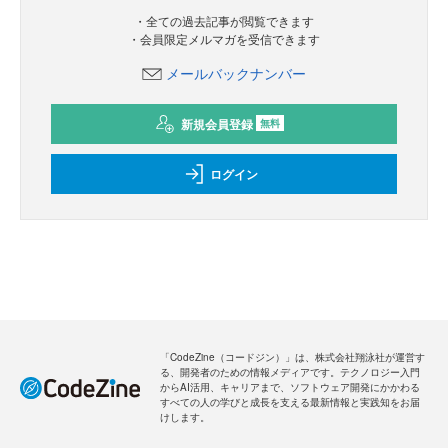
・全ての過去記事が閲覧できます
・会員限定メルマガを受信できます
メールバックナンバー
新規会員登録
無料
ログイン
「CodeZine（コードジン）」は、株式会社翔泳社が運営す
る、開発者のための情報メディアです。テクノロジー入門
からAI活用、キャリアまで、ソフトウェア開発にかかわる
すべての人の学びと成長を支える最新情報と実践知をお届
けします。