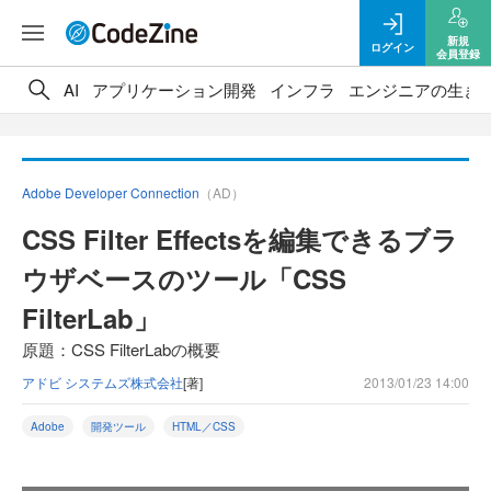
新規
ログイン
会員登録
AI
アプリケーション開発
インフラ
エンジニアの生き
Adobe Developer Connection
（AD）
CSS Filter Effectsを編集できるブラ
ウザベースのツール「CSS
FilterLab」
原題：CSS FilterLabの概要
アドビ システムズ株式会社
[著]
2013/01/23 14:00
Adobe
開発ツール
HTML／CSS