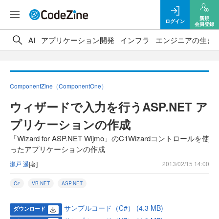
新規
ログイン
会員登録
AI
アプリケーション開発
インフラ
エンジニアの生き
ComponentZine（ComponentOne）
ウィザードで入力を行うASP.NET ア
プリケーションの作成
「Wizard for ASP.NET Wijmo」のC1Wizardコントロールを使
ったアプリケーションの作成
瀬戸 遥
[著]
2013/02/15 14:00
C#
VB.NET
ASP.NET
サンプルコード（C#） (4.3 MB)
ダウンロード