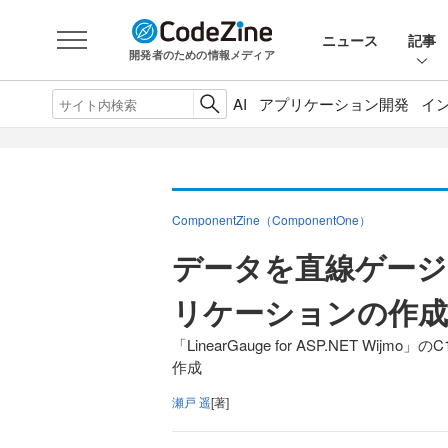
ニュース
記事
開発者のための情報メディア
AI
アプリケーション開発
イ
ComponentZine（ComponentOne）
データを直線ゲージで
リケーションの作成
「LinearGauge for ASP.NET Wi
作成
瀬戸 遥
[著]