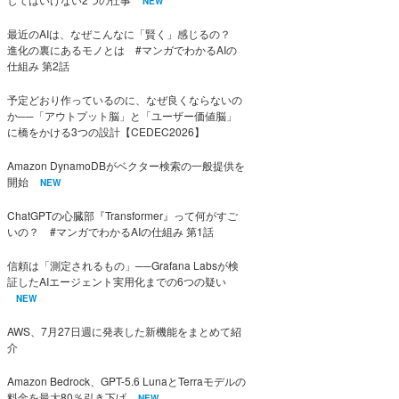
NEW
最近のAIは、なぜこんなに「賢く」感じるの？
進化の裏にあるモノとは #マンガでわかるAIの
仕組み 第2話
予定どおり作っているのに、なぜ良くならないの
か──「アウトプット脳」と「ユーザー価値脳」
に橋をかける3つの設計【CEDEC2026】
Amazon DynamoDBがベクター検索の一般提供を
開始
NEW
ChatGPTの心臓部『Transformer』って何がすご
いの？ #マンガでわかるAIの仕組み 第1話
信頼は「測定されるもの」──Grafana Labsが検
証したAIエージェント実用化までの6つの疑い
NEW
AWS、7月27日週に発表した新機能をまとめて紹
介
Amazon Bedrock、GPT-5.6 LunaとTerraモデルの
料金を最大80％引き下げ
NEW