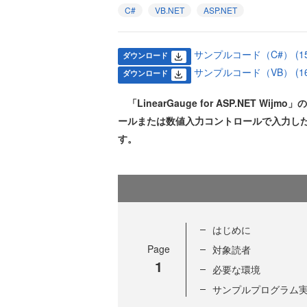
C#
VB.NET
ASP.NET
サンプルコード（C#） (157
ダウンロード
サンプルコード（VB） (164
ダウンロード
「LinearGauge for ASP.NET Wi
ールまたは数値入力コントロールで入力した
す。
はじめに
Page
対象読者
1
必要な環境
サンプルプログラム