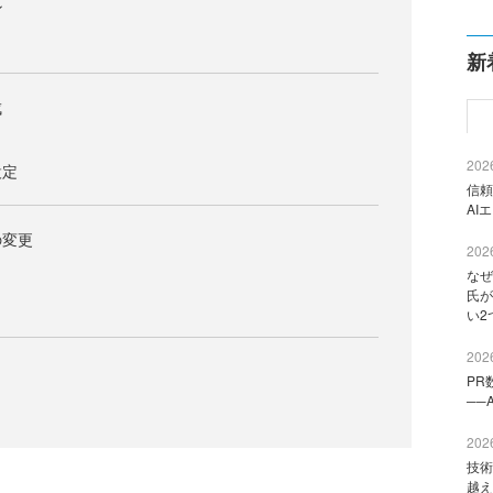
ン
ト
新
成
2026
設定
信頼
AI
の変更
2026
なぜ
氏が
い2
2026
PR
──
2026
技術
越え