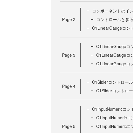
コンポーネントのイ
Page
2
コントロールと参
C1LinearGauge
C1LinearGau
Page
3
C1LinearGau
C1LinearGau
C1Sliderコントロー
Page
4
C1Sliderコント
C1InputNumeri
C1InputNumer
Page
5
C1InputNumer