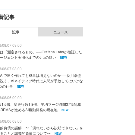
着記事
記事
ニュース
/08/07 09:00
は「測定されるもの」──Grafana Labsが検証した
エージェント実用化までの6つの疑い
NEW
/08/07 08:00
AIで速く作れても成果は増えないのか──及川卓也
説く、AIネイティブ時代に人間が手放してはいけな
つの仕事
NEW
/08/06 09:00
数1.6倍、変更行数1.8倍、平均マージ時間37%削減
ABEMAが進めるAI駆動開発の現在地
NEW
/08/06 08:00
的負債の誤解 〜「測れないから説明できない」を
ることと認知的負債について〜
NEW