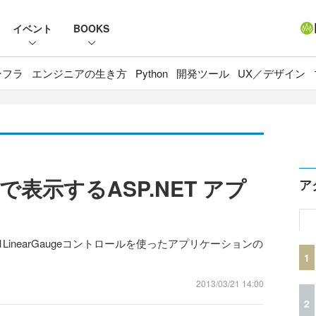
イベント
BOOKS
ンフラ
エンジニアの生き方
Python
開発ツール
UX／デザイン
表示するASP.NET アプ
ア
jmo」のC1LinearGaugeコントロールを使ったアプリケーションの
1
2013/03/21 14:00
2