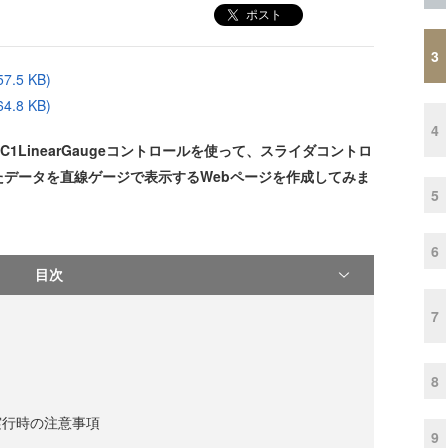
ポスト
3
.5 KB)
.8 KB)
4
jmo」のC1LinearGaugeコントロールを使って、スライダコントロ
データを直線ゲージで表示するWebページを作成してみま
5
6
目次
7
8
実行時の注意事項
9