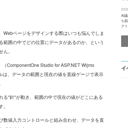
2026
AI
ち筋
クト
Webページをデザインする際はいつも悩んでしま
る範囲の中でどの位置にデータがあるのか、という
せん。
（ComponentOne Studio for ASP.NET Wijmo
イ
コントロールは、データの範囲と現在の値を直線ゲージで表示
。
る"針"が動き、範囲の中で現在の値がどこにある
す。
び数値入力コントロールと組み合わせ、データを直