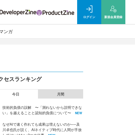
ログイン
新規
会員登録
マンガ
クセスランキング
今日
月間
技術的負債の誤解 〜「測れないから説明できな
い」を越えることと認知的負債について〜
NEW
なぜAIで速く作れても成果は増えないのか──及
川卓也氏が説く、AIネイティブ時代に人間が手放
してはいけない2つの仕事