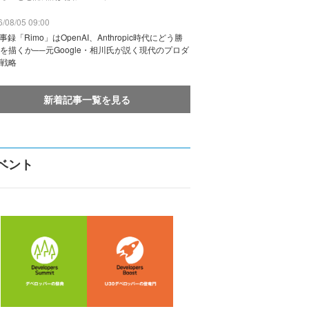
/08/05 09:00
議事録「Rimo」はOpenAI、Anthropic時代にどう勝
を描くか──元Google・相川氏が説く現代のプロダ
戦略
新着記事一覧を見る
ベント