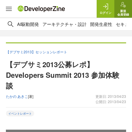
新規
ログイン
会員登録
AI駆動開発
アーキテクチャ・設計
開発生産性
セキュ
【デブサミ2013】セッションレポート
【デブサミ2013公募レポ】
Developers Summit 2013 参加体験
談
たかの あきこ
[著]
更新日: 2013/04/23
公開日: 2013/04/23
イベントレポート