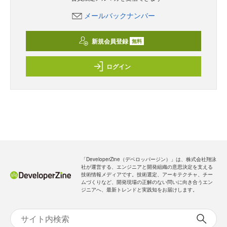
メールバックナンバー
新規会員登録
無料
ログイン
「DeveloperZine（デベロッパージン）」は、株式会社翔泳
社が運営する、エンジニアと開発組織の意思決定を支える
技術情報メディアです。技術選定、アーキテクチャ、チー
ムづくりなど、開発現場の正解のない問いに向き合うエン
ジニアへ、最新トレンドと実践知をお届けします。