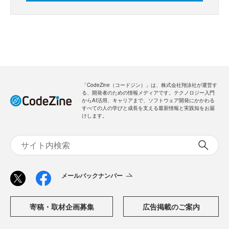
「CodeZine（コードジン）」は、株式会社翔泳社が運営す
る、開発者のための情報メディアです。テクノロジー入門
からAI活用、キャリアまで、ソフトウェア開発にかかわる
すべての人の学びと成長を支える最新情報と実践知をお届
けします。
メールバックナンバー
寄稿・取材企画募集
広告掲載のご案内