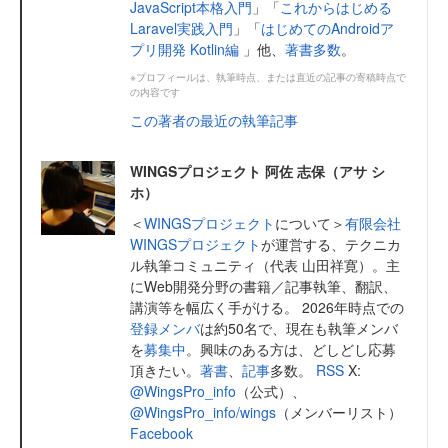
JavaScript本格入門
」「
これからはじめる
Laravel実践入門
」「
はじめてのAndroidア
プリ開発 Kotlin編
」他、
著書多数
。
※プロフィールは、執筆時点、または直近の記事の寄稿時点で
の内容です
この著者の最近の執筆記事
WINGSプロジェクト 阿佐 志保（アサ シ
ホ）
＜
WINGSプロジェクト
について＞
有限会社
WINGSプロジェクト
が運営する、テクニカ
ル執筆コミュニティ（代表 山田祥寛）。主
にWeb開発分野の書籍／記事執筆、翻訳、
講演等を幅広く手がける。 2026年時点での
登録メンバ
は約50名で、現在も執筆メンバ
を
募集中
。興味のある方は、どしどし応募
頂きたい。
著書
、
記事
多数。
RSS
X:
@WingsPro_info
（公式）、
@WingsPro_info/wings
（メンバーリスト）
Facebook