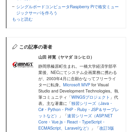
シングルボードコンピュータRaspberry Piで格安ミュー
ジックサーバを作ろう
もっと読む
この記事の著者
山田 祥寛（ヤマダ ヨシヒロ）
静岡県榛原町生まれ。一橋大学経済学部卒
業後、NECにてシステム企画業務に携わる
が、2003年4月に念願かなってフリーライ
ターに転身。
Microsoft MVP
for Visual
Studio and Development Technologies。執
筆コミュニティ「
WINGSプロジェクト
」代
表。主な著書に「
独習シリーズ（Java・
C#・Python・PHP・Ruby・JSP＆サーブレ
ットなど）
」「
速習シリーズ（ASP.NET
Core・Vue.js・React・TypeScript・
ECMAScript、Laravelなど）
」「
改訂3版