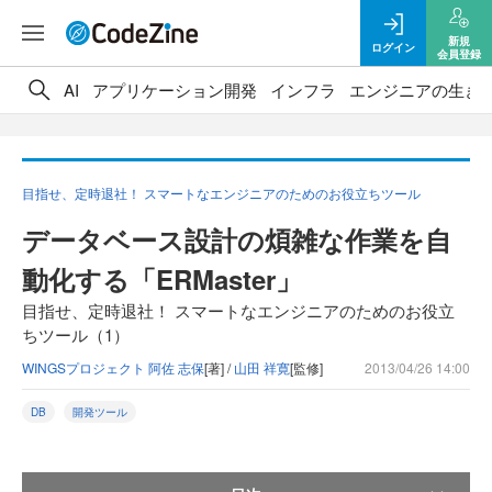
新規
ログイン
会員登録
AI
アプリケーション開発
インフラ
エンジニアの生き
目指せ、定時退社！ スマートなエンジニアのためのお役立ちツール
データベース設計の煩雑な作業を自
動化する「ERMaster」
目指せ、定時退社！ スマートなエンジニアのためのお役立
ちツール（1）
WINGSプロジェクト 阿佐 志保
[著] /
山田 祥寛
[監修]
2013/04/26 14:00
DB
開発ツール