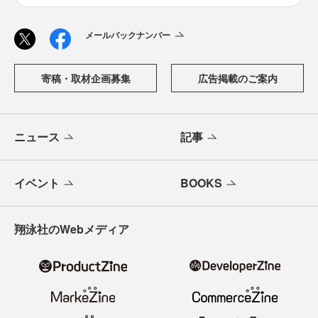
「CodeZine（コードジン）」は、株式会社翔泳社が運営す
る、開発者のための情報メディアです。テクノロジー入門
からAI活用、キャリアまで、ソフトウェア開発にかかわる
すべての人の学びと成長を支える最新情報と実践知をお届
けします。
メールバックナンバー
寄稿・取材企画募集
広告掲載のご案内
ニュース
記事