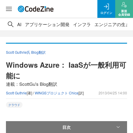
新規
ログイン
会員登録
AI
アプリケーション開発
インフラ
エンジニアの生き
Scott Guthrie氏 Blog翻訳
Windows Azure： IaaSが一般利用可
能に
連載：ScottGu's Blog翻訳
Scott Guthrie
[著] /
WINGSプロジェクト Chica
[訳]
2013/04/25 14:00
クラウド
目次