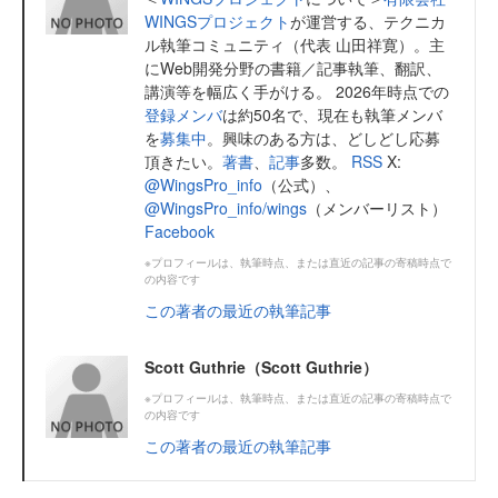
WINGSプロジェクト
が運営する、テクニカ
ル執筆コミュニティ（代表 山田祥寛）。主
にWeb開発分野の書籍／記事執筆、翻訳、
講演等を幅広く手がける。 2026年時点での
登録メンバ
は約50名で、現在も執筆メンバ
を
募集中
。興味のある方は、どしどし応募
頂きたい。
著書
、
記事
多数。
RSS
X:
@WingsPro_info
（公式）、
@WingsPro_info/wings
（メンバーリスト）
Facebook
※プロフィールは、執筆時点、または直近の記事の寄稿時点で
の内容です
この著者の最近の執筆記事
Scott Guthrie（Scott Guthrie）
※プロフィールは、執筆時点、または直近の記事の寄稿時点で
の内容です
この著者の最近の執筆記事