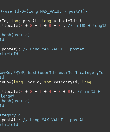
userId-0-(Long.MAX_VALUE - postAt)-
rId
,
long
 postAt
,
long
 articleId
)
{
allocate
(
4
+
8
+
1
+
8
+
8
);
// int型 + long型 
 hash(userId)
Id
 postAt
);
// Long.MAX_VALUE - postAt
rticleId
yの作成。hash(userId)-userId-1-categoryId-
Id
exRow
(
long
 userId
,
int
 categoryId
,
long
allocate
(
4
+
8
+
1
+
4
+
8
+
8
);
// int型 + 
 long型
 hash(userId)
Id
ategoryId
 postAt
);
// Long.MAX_VALUE - postAt
rticleId