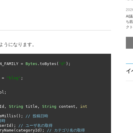
2026
AI
ち筋
クト
ようになります。
N_FAMILY 
=
Bytes
.
toBytes
(
"d"
);
イ
 
=
"blog"
;
ol
;
Id
,
String
 title
,
String
 content
,
int
eMillis
();
// 投稿日時
日時
serId
);
// ユーザ名の取得
ryName
(
categoryId
);
// カテゴリ名の取得