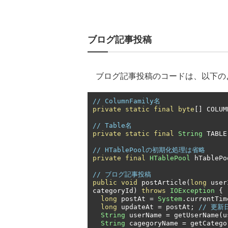
ブログ記事投稿
ブログ記事投稿のコードは、以下の
// ColumnFamily名
private
static
final
byte
[]
 COLUM
// Table名
private
static
final
String
 TABLE
// HTablePoolの初期化処理は省略
private
final
HTablePool
 hTablePo
// ブログ記事投稿
public
void
 postArticle
(
long
 user
categoryId
)
throws
IOException
{
long
 postAt 
=
System
.
currentTim
long
 updateAt 
=
 postAt
;
// 更新
String
 userName 
=
 getUserName
(
u
String
 cagegoryName 
=
 getCatego