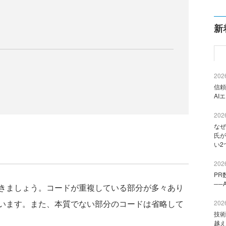
新
2026
信頼
AI
2026
なぜ
氏が
い2
2026
PR
──
きましょう。コードが重複している部分が多々あり
います。また、本質でない部分のコードは省略して
2026
技術
越え