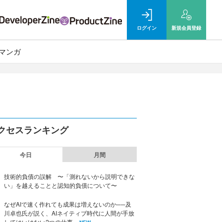
ログイン
新規
会員登録
マンガ
クセスランキング
今日
月間
技術的負債の誤解 〜「測れないから説明できな
い」を越えることと認知的負債について〜
なぜAIで速く作れても成果は増えないのか──及
川卓也氏が説く、AIネイティブ時代に人間が手放
してはいけない2つの仕事