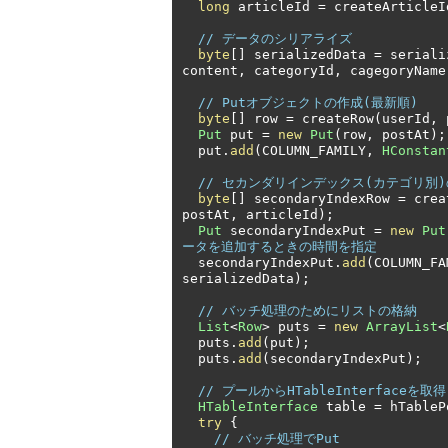
long
 articleId 
=
 createArticleI
// データのシリアライズ
byte
[]
 serializedData 
=
 seriali
content
,
 categoryId
,
 cagegoryName
// Putオブジェクトの作成(最新順)
byte
[]
 row 
=
 createRow
(
userId
,
 
Put
 put 
=
new
Put
(
row
,
 postAt
);
  put
.
add
(
COLUMN_FAMILY
,
HConstan
// セカンダリインデックス(カテゴリ別)
byte
[]
 secondaryIndexRow 
=
 crea
postAt
,
 articleId
);
Put
 secondaryIndexPut 
=
new
Put
ータを追加するときの時間を指定
  secondaryIndexPut
.
add
(
COLUMN_FA
serializedData
);
// バッチ処理のためにリストの格納
List
<
Row
>
 puts 
=
new
ArrayList
<
  puts
.
add
(
put
);
  puts
.
add
(
secondaryIndexPut
);
// プールからHTableInterfaceを取得
HTableInterface
 table 
=
 hTableP
try
{
// バッチ処理でPut