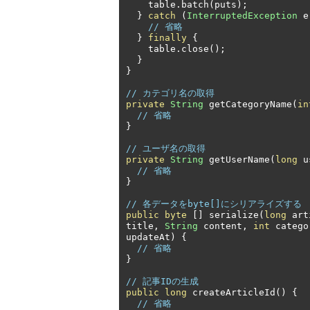
    table
.
batch
(
puts
);
}
catch
(
InterruptedException
 e
// 省略
}
finally
{
    table
.
close
();
}
}
// カテゴリ名の取得
private
String
 getCategoryName
(
in
// 省略
}
// ユーザ名の取得
private
String
 getUserName
(
long
 u
// 省略
}
// 各データをbyte[]にシリアライズする
public
byte
[]
 serialize
(
long
 art
title
,
String
 content
,
int
 catego
updateAt
)
{
// 省略
}
// 記事IDの生成
public
long
 createArticleId
()
{
// 省略