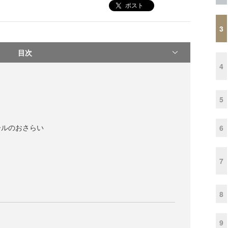
ポスト
3
目次
4
5
ールのおさらい
6
7
8
9