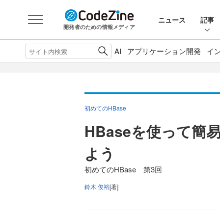
ニュース
記事
開発者のための情報メディア
AI
アプリケーション開発
イ
初めてのHBase
HBaseを使って
よう
初めてのHBase 第3回
鈴木 俊裕
[著]