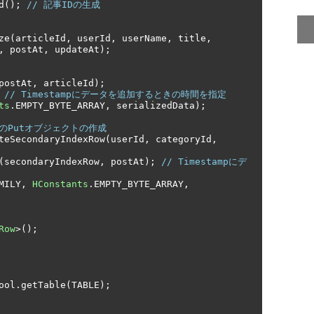
d
();
// 記事IDの生成
ze
(
articleId
,
 userId
,
 userName
,
 title
,
,
 postAt
,
 updateAt
);
postAt
,
 articleId
);
// Timestampにデータを追加するときの時間を指定
ts
.
EMPTY_BYTE_ARRAY
,
 serializedData
);
のPutオブジェクトの作成
teSecondaryIndexRow
(
userId
,
 categoryId
,
(
secondaryIndexRow
,
 postAt
);
// Timestampにデ
MILY
,
HConstants
.
EMPTY_BYTE_ARRAY
,
Row
>();
ool
.
getTable
(
TABLE
);