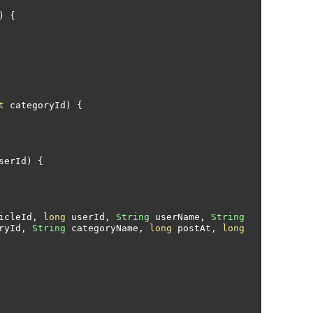
)
{
t
 categoryId
)
{
serId
)
{
icleId
,
long
 userId
,
String
 userName
,
String
ryId
,
String
 categoryName
,
long
 postAt
,
long