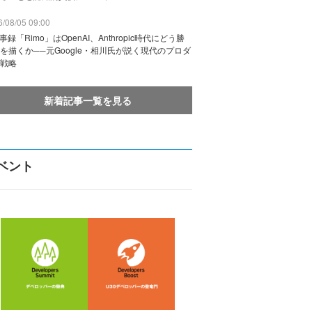
/08/05 09:00
議事録「Rimo」はOpenAI、Anthropic時代にどう勝
を描くか──元Google・相川氏が説く現代のプロダ
戦略
新着記事一覧を見る
ベント