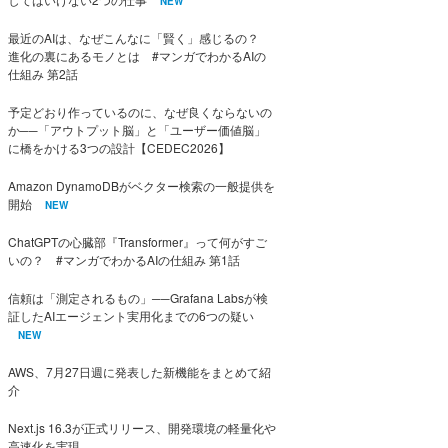
NEW
最近のAIは、なぜこんなに「賢く」感じるの？
進化の裏にあるモノとは #マンガでわかるAIの
仕組み 第2話
予定どおり作っているのに、なぜ良くならないの
か──「アウトプット脳」と「ユーザー価値脳」
に橋をかける3つの設計【CEDEC2026】
Amazon DynamoDBがベクター検索の一般提供を
開始
NEW
ChatGPTの心臓部『Transformer』って何がすご
いの？ #マンガでわかるAIの仕組み 第1話
信頼は「測定されるもの」──Grafana Labsが検
証したAIエージェント実用化までの6つの疑い
NEW
AWS、7月27日週に発表した新機能をまとめて紹
介
Next.js 16.3が正式リリース、開発環境の軽量化や
高速化を実現