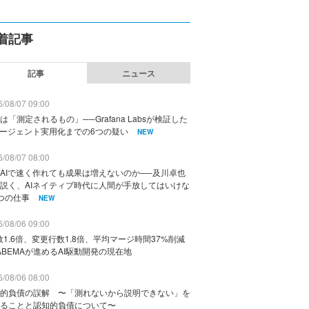
着記事
記事
ニュース
/08/07 09:00
は「測定されるもの」──Grafana Labsが検証した
エージェント実用化までの6つの疑い
NEW
/08/07 08:00
AIで速く作れても成果は増えないのか──及川卓也
説く、AIネイティブ時代に人間が手放してはいけな
つの仕事
NEW
/08/06 09:00
数1.6倍、変更行数1.8倍、平均マージ時間37%削減
ABEMAが進めるAI駆動開発の現在地
/08/06 08:00
的負債の誤解 〜「測れないから説明できない」を
ることと認知的負債について〜