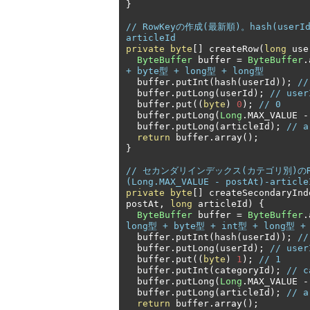
}
// RowKeyの作成(最新順)。hash(userId)-
articleId
private
byte
[]
 createRow
(
long
 use
ByteBuffer
 buffer 
=
ByteBuffer
.
+ byte型 + long型 + long型
  buffer
.
putInt
(
hash
(
userId
));
//
  buffer
.
putLong
(
userId
);
// user
  buffer
.
put
((
byte
)
0
);
// 0
  buffer
.
putLong
(
Long
.
MAX_VALUE 
-
  buffer
.
putLong
(
articleId
);
// a
return
 buffer
.
array
();
}
// セカンダリインデックス(カテゴリ別)のRowKe
(Long.MAX_VALUE - postAt)-article
private
byte
[]
 createSecondaryInd
postAt
,
long
 articleId
)
{
ByteBuffer
 buffer 
=
ByteBuffer
.
long型 + byte型 + int型 + long型 +
  buffer
.
putInt
(
hash
(
userId
));
//
  buffer
.
putLong
(
userId
);
// user
  buffer
.
put
((
byte
)
1
);
// 1
  buffer
.
putInt
(
categoryId
);
// c
  buffer
.
putLong
(
Long
.
MAX_VALUE 
-
  buffer
.
putLong
(
articleId
);
// a
return
 buffer
.
array
();