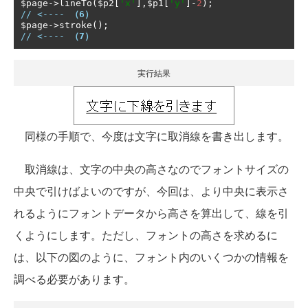
$page
->
lineTo
(
$p2
[
'x'
],
$p1
[
'y'
]-
2
);
// <---- 
（6）
$page
->
stroke
();
// <---- 
（7）
実行結果
同様の手順で、今度は文字に取消線を書き出します。
取消線は、文字の中央の高さなのでフォントサイズの
中央で引けばよいのですが、今回は、より中央に表示さ
れるようにフォントデータから高さを算出して、線を引
くようにします。ただし、フォントの高さを求めるに
は、以下の図のように、フォント内のいくつかの情報を
調べる必要があります。