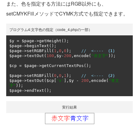
また、色を指定する方法にはRGB以外にも、
setCMYKFillメソッドでCYMK方式でも指定できます。
プログラム4:文字色の指定（code_4.phpの一部）
$y 
=
 $page
->
getHeight
();
$page
->
beginText
();
$page
->
setRGBFill
(
1
,
0
,
0
);
//  <---- 
（1）
$page
->
textOut
(
100
,
$y
-
200
,
encode
(
"赤文字"
));
$cp 
=
 $page
->
getCurrentTextPos
();
$page
->
setRGBFill
(
0
,
0
,
1
);
//  <---- 
（2）
$page
->
textOut
(
$cp
[
'x'
],
$y 
-
200
,
encode
(
"青文
字"
));
$page
->
endText
();
実行結果