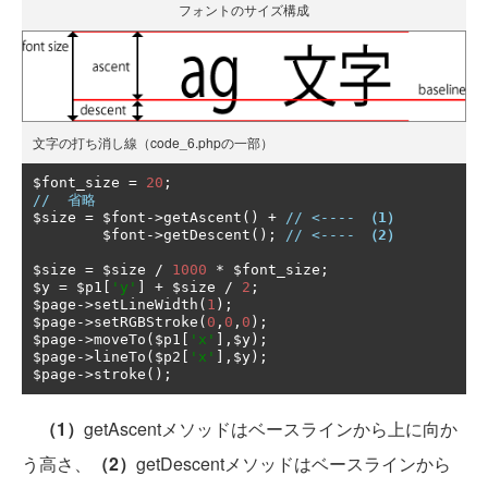
フォントのサイズ構成
文字の打ち消し線（code_6.phpの一部）
$font_size 
=
20
;
//  省略
$size 
=
 $font
->
getAscent
()
+
// <---- 
（1）
        $font
->
getDescent
();
// <---- 
（2）
$size 
=
 $size 
/
1000
*
 $font_size
;
$y 
=
 $p1
[
'y'
]
+
 $size 
/
2
;
$page
->
setLineWidth
(
1
);
$page
->
setRGBStroke
(
0
,
0
,
0
);
$page
->
moveTo
(
$p1
[
'x'
],
$y
);
$page
->
lineTo
(
$p2
[
'x'
],
$y
);
$page
->
stroke
();
（1）
getAscentメソッドはベースラインから上に向か
う高さ、
（2）
getDescentメソッドはベースラインから