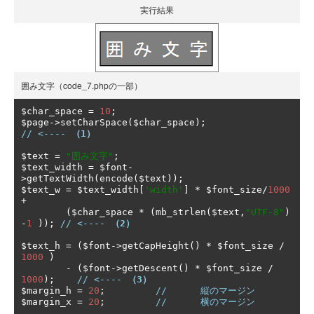
実行結果
囲み文字（code_7.phpの一部）
$char_space 
=
10
;
$page
->
setCharSpace
(
$char_space
);
// <---- 
（1）
$text 
=
"囲み文字"
;
$text_width 
=
 $font
-
>
getTextWidth
(
encode
(
$text
));
$text_w 
=
 $text_width
[
'width'
]
*
 $font_size
/
1000
+
(
$char_space 
*
(
mb_strlen
(
$text
,
"UTF-8"
)
-
1
));
// <---- 
（2）
$text_h 
=
(
$font
->
getCapHeight
()
*
 $font_size 
/
1000
)
-
(
$font
->
getDescent
()
*
 $font_size 
/
1000
);
// <---- 
（3）
$margin_h 
=
20
;
//      縦のマージン
$margin_x 
=
20
;
//      横のマージン