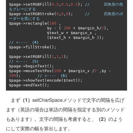
$page
->
setRGBFill
(
0.5
,
0.5
,
0.5
);
//      四角形の色
をグレーにする
$page
->
setRGBStroke
(
0
,
0
,
0
);
//      四角形のボ
ーダーを黒にする
$page
->
rectangle
(
100
,
                $y 
-
(
200
+
 $margin_h
/
2
),
                $text_w 
+
 $margin_x 
,
(
$text_h 
+
 $margin_h 
));
// <---- 
（4）
$page
->
fillStroke
();
$page
->
setRGBFill
(
1
,
1
,
1
);
// <---- 
（5）
$page
->
beginText
();
$page
->
moveTextPos
(
100
+
 $margin_x 
/
2
,
$y 
-
200
);
// <---- 
（6）
$page
->
showText
(
encode
(
$text
));
$page
->
endText
();
まず
（1）
setCharSpaceメソッドで文字の間隔を広げ
ます（英語の場合は単語の間隔を指定する別のメソッド
もあります）。文字の間隔も考慮すると、
（2）
のよう
にして実際の幅を算出します。