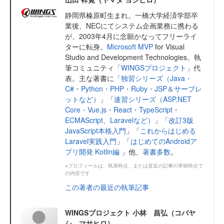
静岡県榛原町生まれ。一橋大学経済学部卒
業後、NECにてシステム企画業務に携わる
が、2003年4月に念願かなってフリーライ
ターに転身。
Microsoft MVP
for Visual
Studio and Development Technologies。執
筆コミュニティ「
WINGSプロジェクト
」代
表。主な著書に「
独習シリーズ（Java・
C#・Python・PHP・Ruby・JSP＆サーブレ
ットなど）
」「
速習シリーズ（ASP.NET
Core・Vue.js・React・TypeScript・
ECMAScript、Laravelなど）
」「
改訂3版
JavaScript本格入門
」「
これからはじめる
Laravel実践入門
」「
はじめてのAndroidア
プリ開発 Kotlin編
」他、
著書多数
。
※プロフィールは、執筆時点、または直近の記事の寄稿時点で
の内容です
この著者の最近の執筆記事
WINGSプロジェクト 小林 昌弘（コバヤ
シ マサヒロ）