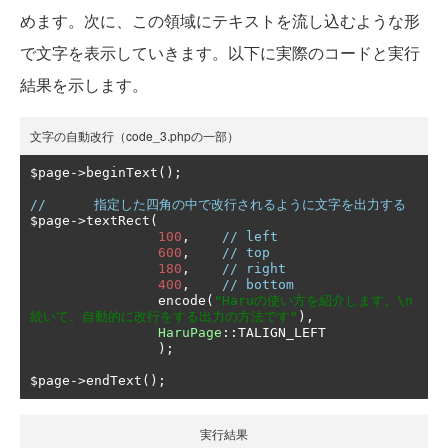
めます。次に、この領域にテキストを流し込むような形
で文字を表示していきます。以下に実際のコードと実行
結果を示します。
文字の自動改行（code_3.phpの一部）
$page
->
beginText
();
//      指定した四角の中で改行されるように文字を出力する
$page
->
textRect
(
100
,
// left
600
,
// top
180
,
// right
400
,
// bottom
                encode
(
"Haruの使い方を紹介します。\n
続いて、自動的に改行をする出力の方法です"
),
HaruPage
::
TALIGN_LEFT

);
$page
->
endText
();
実行結果