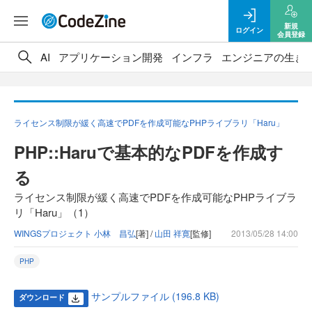
新規
ログイン
会員登録
AI
アプリケーション開発
インフラ
エンジニアの生き
ライセンス制限が緩く高速でPDFを作成可能なPHPライブラリ「Haru」
PHP::Haruで基本的なPDFを作成す
る
ライセンス制限が緩く高速でPDFを作成可能なPHPライブラ
リ「Haru」（1）
WINGSプロジェクト 小林 昌弘
[著] /
山田 祥寛
[監修]
2013/05/28 14:00
PHP
サンプルファイル (196.8 KB)
ダウンロード