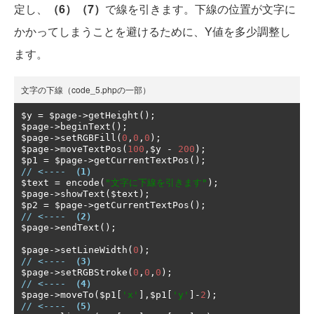
定し、
（6）（7）
で線を引きます。下線の位置が文字に
かかってしまうことを避けるために、Y値を多少調整し
ます。
文字の下線（code_5.phpの一部）
$y 
=
 $page
->
getHeight
();
$page
->
beginText
();
$page
->
setRGBFill
(
0
,
0
,
0
);
$page
->
moveTextPos
(
100
,
$y 
-
200
);
$p1 
=
 $page
->
getCurrentTextPos
();
// <---- 
（1）
$text 
=
 encode
(
"文字に下線を引きます"
);
$page
->
showText
(
$text
);
$p2 
=
 $page
->
getCurrentTextPos
();
// <---- 
（2）
$page
->
endText
();
$page
->
setLineWidth
(
0
);
// <---- 
（3）
$page
->
setRGBStroke
(
0
,
0
,
0
);
// <---- 
（4）
$page
->
moveTo
(
$p1
[
'x'
],
$p1
[
'y'
]-
2
);
// <---- 
（5）