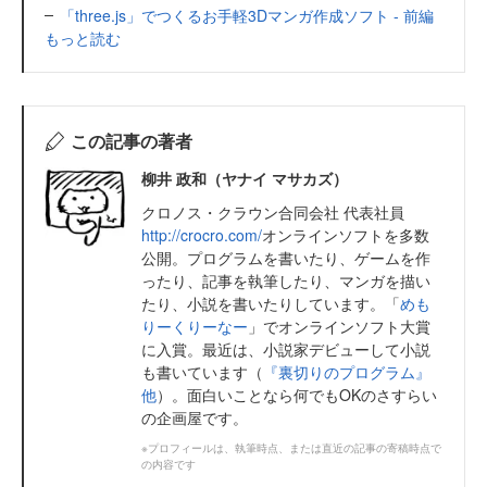
「three.js」でつくるお手軽3Dマンガ作成ソフト - 前編
もっと読む
この記事の著者
柳井 政和（ヤナイ マサカズ）
クロノス・クラウン合同会社 代表社員
http://crocro.com/
オンラインソフトを多数
公開。プログラムを書いたり、ゲームを作
ったり、記事を執筆したり、マンガを描い
たり、小説を書いたりしています。「
めも
りーくりーなー
」でオンラインソフト大賞
に入賞。最近は、小説家デビューして小説
も書いています（
『裏切りのプログラム』
他
）。面白いことなら何でもOKのさすらい
の企画屋です。
※プロフィールは、執筆時点、または直近の記事の寄稿時点で
の内容です