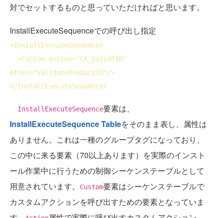
対でセットするものと思っていただければと思います。
InstallExecuteSequenceでの呼び出し指定
<
InstallExecuteSequence
>
<
Custom
Action
="CA_ValidPID" 
After
="ValidateProductID"/>
</
InstallExecuteSequence
>
要素は、
InstallExecuteSequence
InstallExecuteSequence Table
をそのまま表し、属性は
ありません。これは一種のグループタグになっており、
この中に来る要素（70以上あります）を実際のインスト
ール作業中に行うための制御シーケンステーブルとして
用意されています。
要素はシーケンステーブルで
Custom
カスタムアクションを呼び出すための要素となっていま
す。
属性で実際に呼び出すカスタムアクション
Action