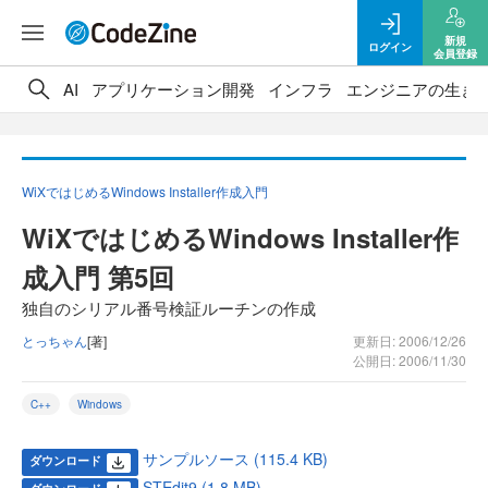
新規
ログイン
会員登録
AI
アプリケーション開発
インフラ
エンジニアの生き
WiXではじめるWindows Installer作成入門
WiXではじめるWindows Installer作
成入門 第5回
独自のシリアル番号検証ルーチンの作成
とっちゃん
[著]
更新日: 2006/12/26
公開日: 2006/11/30
C++
Windows
サンプルソース (115.4 KB)
ダウンロード
STEdit9 (1.8 MB)