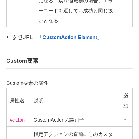
になる。戻り値無視の場合、エラ
ーコードを返しても成功と同じ扱
いとなる。
参照URL：「
CustomAction Element
」
Custom要素
Custom要素の属性
必
属性名
説明
須
CustomActionの識別子。
○
Action
指定アクションの直前にこのカスタ