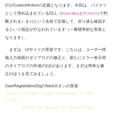
行がCustomActionの定義となります。今回は、バイナリ
として埋め込まれているDLL（
と
で判
BinaryKey
DllEntry
断される）を
という名前で定義して、戻り値も確認す
Id
るという指定が行なわれています（一番標準的な実装と
なります）。
まずは、UIサイドの実装です。こちらは、ユーザー情
報入力画面のダイアログの修正と、新たにエラー表示用
のダイアログの作成の2点があります。まずは簡単な修
正のほうを見てみましょう。
UserRegistrationDlgのNextボタンの実装
<
Control
Id
="Next" 
Type
="PushButton" 
X
="236" 
Y
="243"

Width
="56" 
Height
="17" 
Default
="yes" 