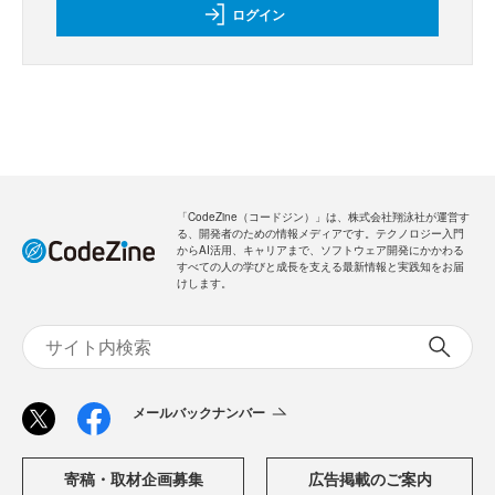
ログイン
「CodeZine（コードジン）」は、株式会社翔泳社が運営す
る、開発者のための情報メディアです。テクノロジー入門
からAI活用、キャリアまで、ソフトウェア開発にかかわる
すべての人の学びと成長を支える最新情報と実践知をお届
けします。
メールバックナンバー
寄稿・取材企画募集
広告掲載のご案内