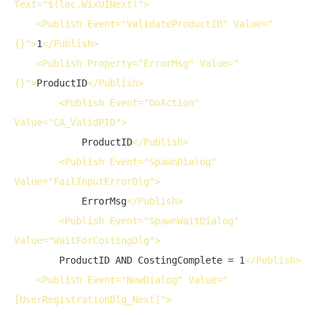
Text
="$(loc.WixUINext)">
<
Publish
Event
="ValidateProductID" 
Value
="
{}">
1
</
Publish
>
<
Publish
Property
="ErrorMsg" 
Value
="
{}">
ProductID
</
Publish
>
<
Publish
Event
="DoAction" 
Value
="CA_ValidPID">
            ProductID
</
Publish
>
<
Publish
Event
="SpawnDialog" 
Value
="FailInputErrorDlg">
            ErrorMsg
</
Publish
>
<
Publish
Event
="SpawnWaitDialog" 
Value
="WaitForCostingDlg">
        ProductID AND CostingComplete = 1
</
Publish
>
<
Publish
Event
="NewDialog" 
Value
="
[UserRegistrationDlg_Next]">