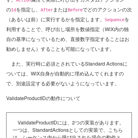
の
を指定し、
または
でどのアクションの次
Id
After
Before
（あるいは前）に実行するかを指定します。
を
Sequence
利用することで、呼び出し場所を数値指定（WiX内の独
自の基準になっているため、直接数字指定することはお
勧めしません）することも可能になっています。
また、実行時に必須とされているStandard Actionsに
ついては、WiX自身が自動的に埋め込んでくれますの
で、別途設定する必要がないようになっています。
ValidateProductIDの動作について
ValidateProductIDには、2つの実装があります。
一つは、StandardActionsとしての実装で、こちら
は、シーケンス内から呼び出された場合の動作と