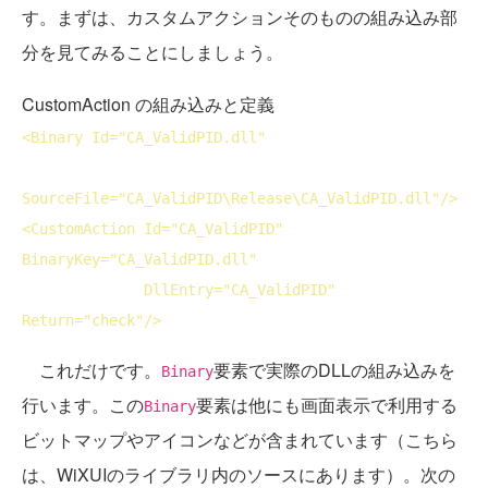
す。まずは、カスタムアクションそのものの組み込み部
分を見てみることにしましょう。
CustomAction の組み込みと定義
<
Binary
Id
="CA_ValidPID.dll"

SourceFile
="CA_ValidPID\Release\CA_ValidPID.dll"/>
<
CustomAction
Id
="CA_ValidPID" 
BinaryKey
="CA_ValidPID.dll"

DllEntry
="CA_ValidPID" 
Return
="check"/>
これだけです。
要素で実際のDLLの組み込みを
Binary
行います。この
要素は他にも画面表示で利用する
Binary
ビットマップやアイコンなどが含まれています（こちら
は、WiXUIのライブラリ内のソースにあります）。次の