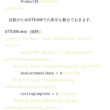
        ProductID
</
Publish
>
</
Control
>
比較のためSTEdit8での表示も載せておきます。
STEdit8.wxs（抜粋）
<
Control
Id
="Next" 
Type
="PushButton" 
X
="236" 
Y
="243"

Width
="56" 
Height
="17" 
Default
="yes" 
Text
="$(loc.WixUINext)">
<
Publish
Event
="ValidateProductID" 
Value
="0">
        UseCustomValidate = 0
</
Publish
>
<
Publish
Event
="SpawnWaitDialog" 
Value
="WaitForCostingDlg">
        CostingComplete = 1
</
Publish
>
<
Publish
Event
="NewDialog" 
Value
="
[UserRegistrationDlg_Next]">