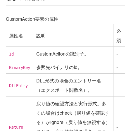
CustomAction要素の属性
必
属性名
説明
須
CustomActionの識別子。
-
Id
参照先バイナリのId。
-
BinaryKey
DLL形式の場合のエントリー名
-
DllEntry
（エクスポート関数名）。
戻り値の確認方法と実行形式。多
くの場合はcheck（戻り値を確認す
る）かignore（戻り値を無視する）
-
Return