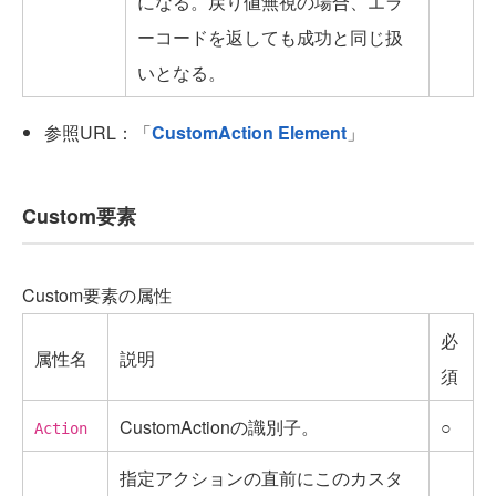
になる。戻り値無視の場合、エラ
ーコードを返しても成功と同じ扱
いとなる。
参照URL：「
CustomAction Element
」
Custom要素
Custom要素の属性
必
属性名
説明
須
CustomActionの識別子。
○
Action
指定アクションの直前にこのカスタ