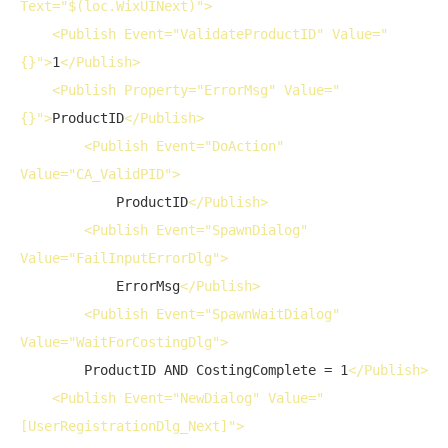
Text
="$(loc.WixUINext)">
<
Publish
Event
="ValidateProductID" 
Value
="
{}">
1
</
Publish
>
<
Publish
Property
="ErrorMsg" 
Value
="
{}">
ProductID
</
Publish
>
<
Publish
Event
="DoAction" 
Value
="CA_ValidPID">
            ProductID
</
Publish
>
<
Publish
Event
="SpawnDialog" 
Value
="FailInputErrorDlg">
            ErrorMsg
</
Publish
>
<
Publish
Event
="SpawnWaitDialog" 
Value
="WaitForCostingDlg">
        ProductID AND CostingComplete = 1
</
Publish
>
<
Publish
Event
="NewDialog" 
Value
="
[UserRegistrationDlg_Next]">