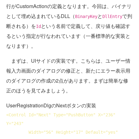
行がCustomActionの定義となります。今回は、バイナリ
として埋め込まれているDLL（
と
で判
BinaryKey
DllEntry
断される）を
という名前で定義して、戻り値も確認す
Id
るという指定が行なわれています（一番標準的な実装と
なります）。
まずは、UIサイドの実装です。こちらは、ユーザー情
報入力画面のダイアログの修正と、新たにエラー表示用
のダイアログの作成の2点があります。まずは簡単な修
正のほうを見てみましょう。
UserRegistrationDlgのNextボタンの実装
<
Control
Id
="Next" 
Type
="PushButton" 
X
="236" 
Y
="243"

Width
="56" 
Height
="17" 
Default
="yes" 