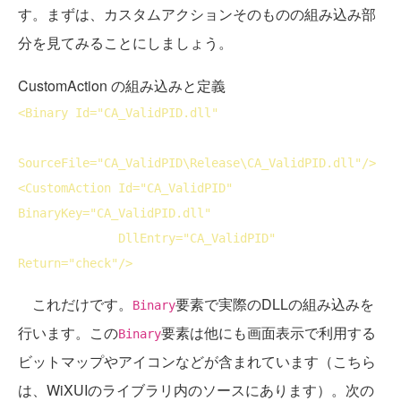
す。まずは、カスタムアクションそのものの組み込み部
分を見てみることにしましょう。
CustomAction の組み込みと定義
<
Binary
Id
="CA_ValidPID.dll"

SourceFile
="CA_ValidPID\Release\CA_ValidPID.dll"/>
<
CustomAction
Id
="CA_ValidPID" 
BinaryKey
="CA_ValidPID.dll"

DllEntry
="CA_ValidPID" 
Return
="check"/>
これだけです。
要素で実際のDLLの組み込みを
Binary
行います。この
要素は他にも画面表示で利用する
Binary
ビットマップやアイコンなどが含まれています（こちら
は、WiXUIのライブラリ内のソースにあります）。次の