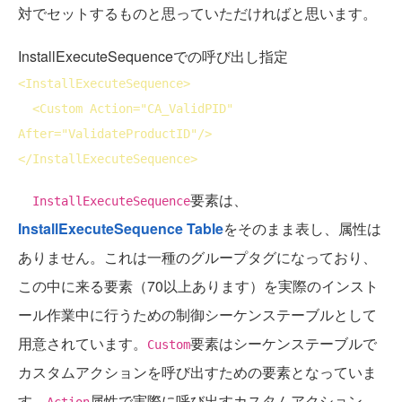
対でセットするものと思っていただければと思います。
InstallExecuteSequenceでの呼び出し指定
<
InstallExecuteSequence
>
<
Custom
Action
="CA_ValidPID" 
After
="ValidateProductID"/>
</
InstallExecuteSequence
>
要素は、
InstallExecuteSequence
InstallExecuteSequence Table
をそのまま表し、属性は
ありません。これは一種のグループタグになっており、
この中に来る要素（70以上あります）を実際のインスト
ール作業中に行うための制御シーケンステーブルとして
用意されています。
要素はシーケンステーブルで
Custom
カスタムアクションを呼び出すための要素となっていま
す。
属性で実際に呼び出すカスタムアクション
Action