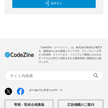
ログイン
「CodeZine（コードジン）」は、株式会社翔泳社が運営す
る、開発者のための情報メディアです。テクノロジー入門
からAI活用、キャリアまで、ソフトウェア開発にかかわる
すべての人の学びと成長を支える最新情報と実践知をお届
けします。
メールバックナンバー
寄稿・取材企画募集
広告掲載のご案内