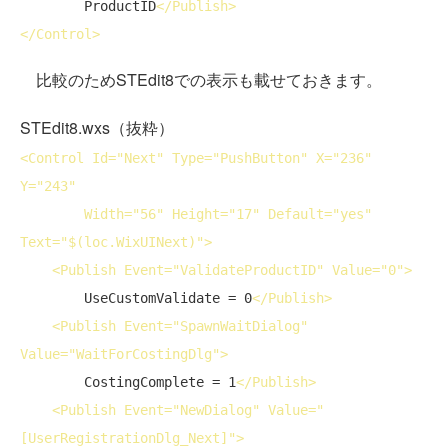
        ProductID
</
Publish
>
</
Control
>
比較のためSTEdit8での表示も載せておきます。
STEdit8.wxs（抜粋）
<
Control
Id
="Next" 
Type
="PushButton" 
X
="236" 
Y
="243"

Width
="56" 
Height
="17" 
Default
="yes" 
Text
="$(loc.WixUINext)">
<
Publish
Event
="ValidateProductID" 
Value
="0">
        UseCustomValidate = 0
</
Publish
>
<
Publish
Event
="SpawnWaitDialog" 
Value
="WaitForCostingDlg">
        CostingComplete = 1
</
Publish
>
<
Publish
Event
="NewDialog" 
Value
="
[UserRegistrationDlg_Next]">