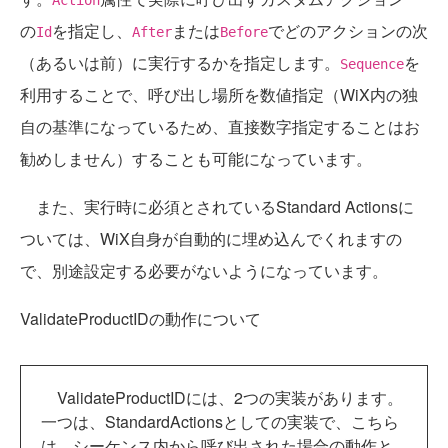
の
を指定し、
または
でどのアクションの次
Id
After
Before
（あるいは前）に実行するかを指定します。
を
Sequence
利用することで、呼び出し場所を数値指定（WiX内の独
自の基準になっているため、直接数字指定することはお
勧めしません）することも可能になっています。
また、実行時に必須とされているStandard Actionsに
ついては、WiX自身が自動的に埋め込んでくれますの
で、別途設定する必要がないようになっています。
ValidateProductIDの動作について
ValidateProductIDには、2つの実装があります。
一つは、StandardActionsとしての実装で、こちら
は、シーケンス内から呼び出された場合の動作と