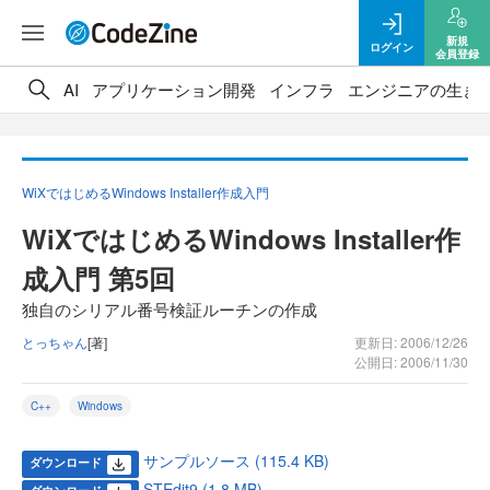
新規
ログイン
会員登録
AI
アプリケーション開発
インフラ
エンジニアの生き
WiXではじめるWindows Installer作成入門
WiXではじめるWindows Installer作
成入門 第5回
独自のシリアル番号検証ルーチンの作成
とっちゃん
[著]
更新日: 2006/12/26
公開日: 2006/11/30
C++
Windows
サンプルソース (115.4 KB)
ダウンロード
STEdit9 (1.8 MB)