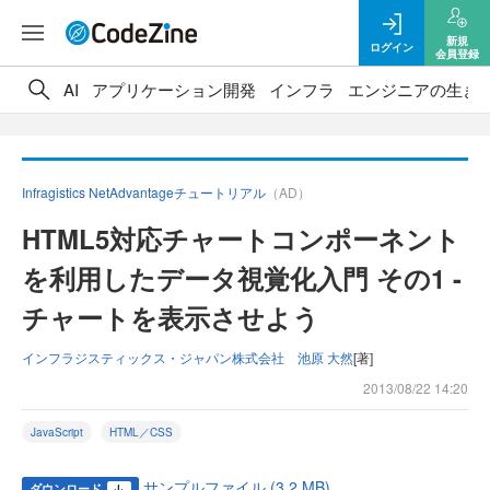
新規
ログイン
会員登録
AI
アプリケーション開発
インフラ
エンジニアの生き
Infragistics NetAdvantageチュートリアル
（AD）
HTML5対応チャートコンポーネント
を利用したデータ視覚化入門 その1 -
チャートを表示させよう
インフラジスティックス・ジャパン株式会社 池原 大然
[著]
2013/08/22 14:20
JavaScript
HTML／CSS
サンプルファイル (3.2 MB)
ダウンロード