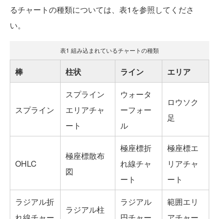
るチャートの種類については、表1を参照してくださ
い。
表1 組み込まれているチャートの種類
棒
柱状
ライン
エリア
スプライン
ウォータ
ロウソク
スプライン
エリアチャ
ーフォー
足
ート
ル
極座標折
極座標エ
極座標散布
OHLC
れ線チャ
リアチャ
図
ート
ート
ラジアル折
ラジアル
範囲エリ
ラジアル柱
れ線チャー
円チャー
アチャー